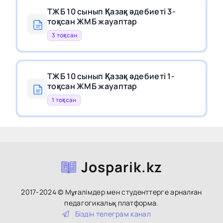
ТЖБ 10 сынып Қазақ әдебиеті 3-
тоқсан ЖМБ жауаптар
3 тоқсан
ТЖБ 10 сынып Қазақ әдебиеті 1-
тоқсан ЖМБ жауаптар
1 тоқсан
Josparik.kz
2017-2024 © Мұғалімдер мен студенттерге арналған
педагогикалық платформа.
Біздін тeлeгpaм кaнaл