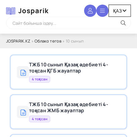
Josparik
JOSPARIK.KZ
»
Облако тегов
» 10 сынып
ТЖБ 10 сынып Қазақ әдебиеті 4-
тоқсан ҚГБ жауаптар
4 тоқсан
ТЖБ 10 сынып Қазақ әдебиеті 4-
тоқсан ЖМБ жауаптар
4 тоқсан