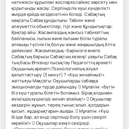
нәтижесін құрылған жоспарға сәйкес көрсету мен
қорытынды жасау; Серпімділік күші күнделікті
өмірде қайда кездесетінін біледі. Сабақтың
мақсаты Сабақ құндылығы: Табиғи және
әлеуметтік объектілер, тірі және Құндылықтар:
Қаңтар айы: Жасампаздық жансыз табиғаттың
байланысы, ғылым және ғылыми білім туралы
алғашқы түсініктің болуы және жаңашылдық Апта
дәйексөзі: Жасампаздық- бәрімізге өнеге
Сабақтың барысы Сабақтың кезеңі/ уақыты Сабақ
тың басы Өткенді пысықтау Педагогтің әрекеті
Оқушының әрекеті Психологиялық ахуал
қалыптастыру (3 минут) ? «Күш жинаймыз!»
жаттығуы Мақсаты: Оқушыларды сабаққа
эмоционалды түрде дайындау.  Мұғалім: «Бүгін
біз күш туралы білетін боламыз. Бірақ алдымен
өзіміздің күшімізді жинап алайық!»  Оқушылар
көздерін жұмып, терең тыныс алып, қолдарын
қысып, жұдырықтарын ашады.  Мұғалім: «Күш
бізде бар, ал енді серпімді болу үшін секіріп
көрейік!»  Оқушылар жеңіл секіреді.