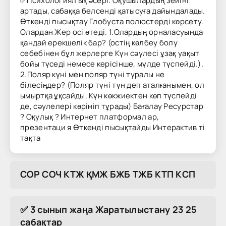
✅Психологиял ық әсері: Оқушылардың зейіні
артады, сабаққа белсенді қатысуға дайындалады.
Өткенді пысықтау Глобуста полюстерді көрсету.
Олардан Жер осі өтеді. 1.Олардың орналасуында
қандай ерекшелік бар? (остің көлбеу болу
себебінен бұл жерлерге Күн сәулесі ұзақ уақыт
бойы түседі немесе керісінше, мүлде түспейді.).
2.Поляр күні мен поляр түні туралы не
білесіңдер? (Поляр түні түн деп аталғанымен, ол
ымыртқа ұқсайды. Күн көкжиектен көп түспейді
де, сәулелері көрініп тұрады) Бағалау Ресурстар
? Оқулық ? Интернет платформал ар,
презентаци я Өткенді пысықтайды Интерактив ті
тақта
COP COЧ KTЖ ҚMЖ БЖБ TЖБ KTП KCП
✅ 3 сынып жаңа Жаратылыстану 23 25
сабақтар