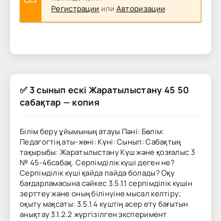
Регистрации
или
Авторизации
✅ 3 сынып ескі Жаратылыстану 45 50
сабақтар — копия
Білім беру ұйымының атауы Пәні: Бөлім:
Педагогтің аты-жөні: Күні: Сынып: Сабақтың
тақырыбы: Жаратылыстану Күш және қозғалыс 3
№ 45-46сабақ. Серпімділік күші деген не?
Серпімділік күші қайда пайда болады? Оқу
бағдарламасына сәйкес 3.5.1.1 серпімділік күшін
зерттеу және оның білінуіне мысал келтіру;
оқыту мақсаты: 3.5.1.4 күштің әсер ету бағытын
анықтау 3.1.2.2 жүргізілген эксперимент