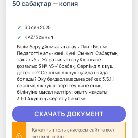
50 сабақтар — копия
✓
30 сен 2025
✓
KAZ
/
3 сынып
Білім беру ұйымының атауы Пәні: Бөлім:
Педагогтің аты-жөні: Күні: Сынып: Сабақтың
тақырыбы: Жаратылыстану Күш және
қозғалыс 3 № 45-46сабақ. Серпімділік күші
деген не? Серпімділік күші қайда пайда
болады? Оқу бағдарламасына сәйкес 3.5.1.1
серпімділік күшін зерттеу және оның
білінуіне мысал келтіру; оқыту мақсаты:
3.5.1.4 күштің әсер ету бағытын
CКAЧAТЬ ДОКУМЕНТ
Құжаттың толық нұсқасы сайтта қол
жетімді, кейін