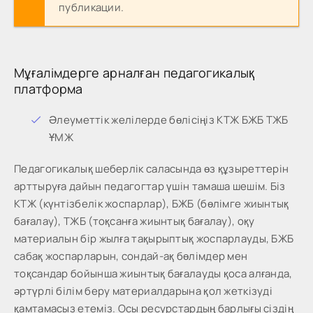
публикации.
Мұғалімдерге арналған педагогикалық
платформа
Әлеуметтік желілерде бөлісіңіз КТЖ БЖБ ТЖБ
ҰМЖ
Педагогикалық шеберлік саласында өз құзыреттерін
арттыруға дайын педагогтар үшін тамаша шешім. Біз
КТЖ (күнтізбелік жоспарлар), БЖБ (бөлімге жиынтық
бағалау), ТЖБ (тоқсанға жиынтық бағалау), оқу
материалын бір жылға тақырыптық жоспарлауды, БЖБ
сабақ жоспарларын, сондай-ақ бөлімдер мен
тоқсандар бойынша жиынтық бағалауды қоса алғанда,
әртүрлі білім беру материалдарына қол жеткізуді
қамтамасыз етеміз. Осы ресурстардың барлығы сіздің