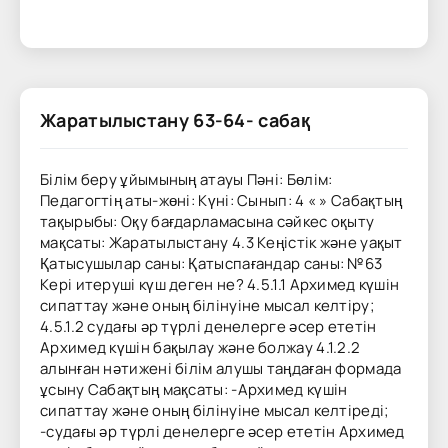
Жаратылыстану 63-64- сабақ
Білім беру ұйымының атауы Пәні: Бөлім:
Педагогтің аты-жөні: Күні: Сынып: 4 « » Сабақтың
тақырыбы: Оқу бағдарламасына сәйкес оқыту
мақсаты: Жаратылыстану 4.3 Кеңістік және уақыт
Қатысушылар саны: Қатыспағандар саны: №63
Кері итеруші күш деген не? 4.5.1.1 Архимед күшін
сипаттау және оның білінуіне мысал келтіру;
4.5.1.2 судағы әр түрлі денелерге әсер ететін
Архимед күшін бақылау және болжау 4.1.2.2
алынған нәтижені білім алушы таңдаған формада
ұсыну Сабақтың мақсаты: -Архимед күшін
сипаттау және оның білінуіне мысал келтіреді;
-судағы әр түрлі денелерге әсер ететін Архимед