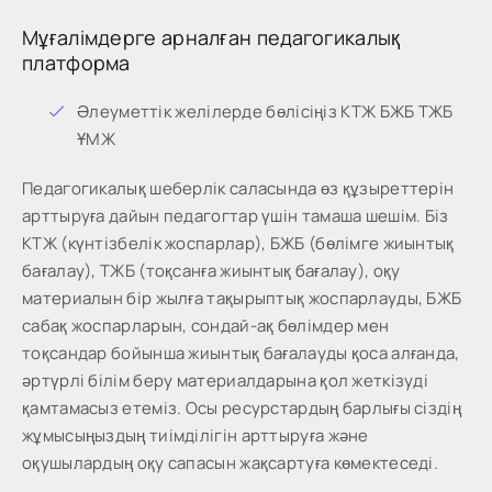
Мұғалімдерге арналған педагогикалық
платформа
Әлеуметтік желілерде бөлісіңіз КТЖ БЖБ ТЖБ
ҰМЖ
Педагогикалық шеберлік саласында өз құзыреттерін
арттыруға дайын педагогтар үшін тамаша шешім. Біз
КТЖ (күнтізбелік жоспарлар), БЖБ (бөлімге жиынтық
бағалау), ТЖБ (тоқсанға жиынтық бағалау), оқу
материалын бір жылға тақырыптық жоспарлауды, БЖБ
сабақ жоспарларын, сондай-ақ бөлімдер мен
тоқсандар бойынша жиынтық бағалауды қоса алғанда,
әртүрлі білім беру материалдарына қол жеткізуді
қамтамасыз етеміз. Осы ресурстардың барлығы сіздің
жұмысыңыздың тиімділігін арттыруға және
оқушылардың оқу сапасын жақсартуға көмектеседі.