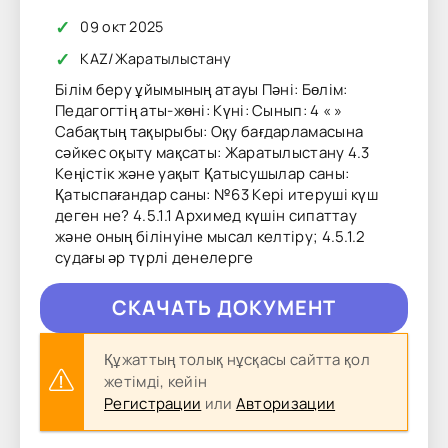
✓
09 окт 2025
✓
KAZ
/
Жаратылыстану
Білім беру ұйымының атауы Пәні: Бөлім:
Педагогтің аты-жөні: Күні: Сынып: 4 « »
Сабақтың тақырыбы: Оқу бағдарламасына
сәйкес оқыту мақсаты: Жаратылыстану 4.3
Кеңістік және уақыт Қатысушылар саны:
Қатыспағандар саны: №63 Кері итеруші күш
деген не? 4.5.1.1 Архимед күшін сипаттау
және оның білінуіне мысал келтіру; 4.5.1.2
судағы әр түрлі денелерге
CКAЧAТЬ ДОКУМЕНТ
Құжаттың толық нұсқасы сайтта қол
жетімді, кейін
Регистрации
или
Авторизации