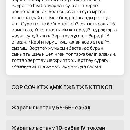
-Суретте Кім белуардан суға еніп көрді?
бейнеленген екі Белден асатын суға кірген
кезде қандай сезімде болдың? шарды резеңке
жіп; Суретте не бейнеленген? салыстырады-1б
ермексаз; Үлкен тасты кім көтереді? -сұрақтарға
жауап су құйылған Зерттеу жұмысы береді-1б
стақан; «Кері итеруші күш қалай әсер етеді?».
сызғыш. Зерттеу жұмысын бастамас бұрын
сыныпты шағын Бөлінген топтарға бөліп аламын.
топтар зерттеу Дескриптор: Зерттеу сұрағы:
-Резеңке жіптің жұмыстарын «Суға салған
COP COЧ KTЖ ҚMЖ БЖБ TЖБ KTП KCП
Жаратылыстану 65-66- сабақ
Жаратылыстану 10-сабақ IV тоқсан