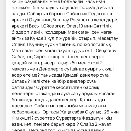
күшін бақылайды және болжайды; -алынған
нәтижені білім алушы таңдаған формада ұсына
алады. Сабақтың барысы Сабақтың Педагогтің
әрекеті Оқушының Бағалау Ресурстар кезеңдері:
әрекеті Басы І.Ойсергек. Өлең 10 мин Сәттілік
біздер тілейік, жолдарын Мен саған, сен маған
айтқыза Күндей күліп жүрейік, отырып, Мадақтау
Слайд 1 Күннің нұрын төгейік, психологиялық
Мен саған, сен маған ахуал тудырту. ІІ. Ой қозғау
Сабақтың Суретте көрсетілген денелерге
қандай күштер әсер тақырыбы мен етеді?
мақсатымен Денелерге су ішінде ауырлық күші
әсер ете ме? танысады Қандай денелер суға
батады? Неліктен кейбір денелер суға
батпайды? Суретте көрсетілген барлық
денелерді стакандағы суға салу арқылы жасаған
болжамдарыңды дәлелдеңдер. Қорытынды
жасаңдар. Сабақтың тақырыбы мен мақсаты
хабарланады. Ортасы Жаңа сабақ Оқулық , 25 мин
Кім күшті? суреттер Сұрақтарға Жаздыгүні кім
өзен, көл, теңізге барып көрді? Слайд 2 жауап
береді. Дескриптор: Кім суда жүзе алады?