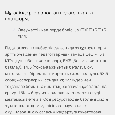
Мұғалімдерге арналған педагогикалық
платформа
Әлеуметтік желілерде бөлісіңіз КТЖ БЖБ ТЖБ
ҰМЖ
Педагогикалық шеберлік саласында өз құзыреттерін
арттыруға дайын педагогтар үшін тамаша шешім. Біз
КТЖ (күнтізбелік жоспарлар), БЖБ (бөлімге жиынтық
бағалау), ТЖБ (тоқсанға жиынтық бағалау), оқу
материалын бір жылға тақырыптық жоспарлауды, БЖБ
сабақ жоспарларын, сондай-ақ бөлімдер мен
тоқсандар бойынша жиынтық бағалауды қоса алғанда,
әртүрлі білім беру материалдарына қол жеткізуді
қамтамасыз етеміз. Осы ресурстардың барлығы сіздің
жұмысыңыздың тиімділігін арттыруға және
оқушылардың оқу сапасын жақсартуға көмектеседі.