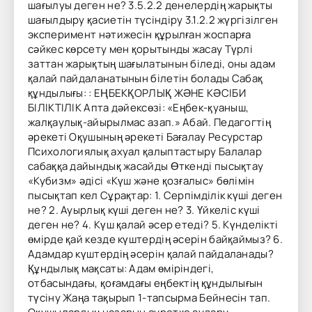
шағылуы деген не? 3.5.2.2 денелердің жарықты
шағылдыру қасиетін түсіндіру 3.1.2.2 жүргізілген
эксперимент нәтижесін құрылған жоспарға
сәйкес көрсету мен қорытынды жасау Түрлі
заттан жарықтың шағылатынын біледі, оны адам
қалай пайдаланатынын білетін болады Сабақ
құндылығы: : ЕҢБЕКҚОРЛЫҚ ЖӘНЕ КӘСІБИ
БІЛІКТІЛІК Апта дәйексөзі: «Еңбек-қуаныш,
жалқаулық-айырылмас азап.» Абай. Педагогтің
әрекеті Оқушының әрекеті Бағалау Ресурстар
Психологиялық ахуал қалыптастыру Балалар
сабаққа дайындық жасайды Өткенді пысықтау
«Кубизм» әдісі «Күш және қозғалыс» бөлімін
пысықтап кел Сұрақтар: 1. Серпімділік күші деген
не? 2. Ауырлық күші деген не? 3. Үйкеліс күші
деген не? 4. Күш қалай әсер етеді? 5. Күнделікті
өмірде қай кезде күштердің әсерін байқаймыз? 6.
Адамдар күштердің әсерін қалай пайдаланады?
Құндылық мақсаты: Адам өміріндегі,
отбасындағы, қоғамдағы еңбектің құндылығын
түсіну Жаңа тақырып 1-тапсырма Бейнесін тап.