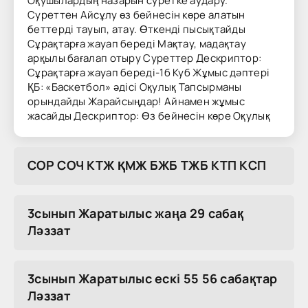
Оқушылардың назарын суретке аудару.
Суреттен Айсұлу өз бейнесін көре алатын
беттерді тауып, атау. Өткенді пысықтайды
Сұрақтарға жауап береді Мақтау, мадақтау
арқылы бағалап отыру Суреттер Дескриптор:
Сұрақтарға жауап береді-1б Куб Жұмыс дәптері
ҚБ: «Баскетбол» әдісі Оқулық Тапсырманы
орындайды Жарайсыңдар! Айнамен жұмыс
жасайды Дескриптор: Өз бейнесін көре Оқулық
COP COЧ KTЖ ҚMЖ БЖБ TЖБ KTП KCП
3сынып Жаратылыс жаңа 29 сабақ
Ләззат
3сынып Жаратылыс ескі 55 56 сабақтар
Ләззат