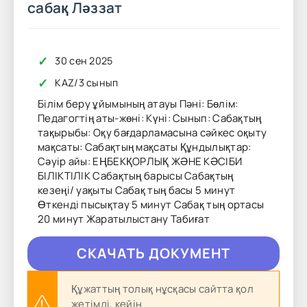
сабақ Ләззат
✓
30 сен 2025
✓
KAZ
/
3 сынып
Білім беру ұйымының атауы Пәні: Бөлім:
Педагогтің аты-жөні: Күні: Сынып: Сабақтың
тақырыбы: Оқу бағдарламасына сәйкес оқыту
мақсаты: Сабақтың мақсаты Құндылықтар:
Сәуір айы: ЕҢБЕКҚОРЛЫҚ ЖӘНЕ КӘСІБИ
БІЛІКТІЛІК Сабақтың барысы Сабақтың
кезеңі/ уақыты Сабақ тың басы 5 минут
Өткенді пысықтау 5 минут Сабақ тың ортасы
20 минут Жаратылыстану Табиғат
CКAЧAТЬ ДОКУМЕНТ
Құжаттың толық нұсқасы сайтта қол
жетімді, кейін