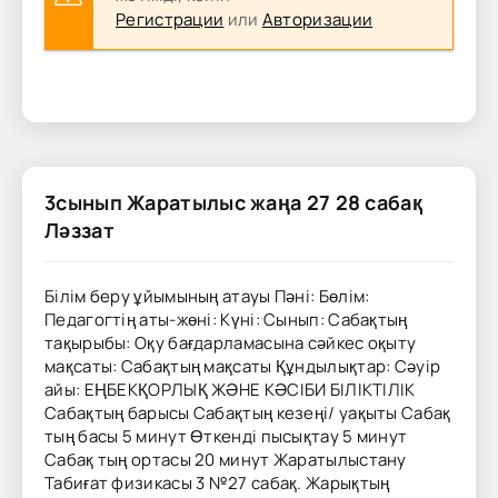
Регистрации
или
Авторизации
3сынып Жаратылыс жаңа 27 28 сабақ
Ләззат
Білім беру ұйымының атауы Пәні: Бөлім:
Педагогтің аты-жөні: Күні: Сынып: Сабақтың
тақырыбы: Оқу бағдарламасына сәйкес оқыту
мақсаты: Сабақтың мақсаты Құндылықтар: Сәуір
айы: ЕҢБЕКҚОРЛЫҚ ЖӘНЕ КӘСІБИ БІЛІКТІЛІК
Сабақтың барысы Сабақтың кезеңі/ уақыты Сабақ
тың басы 5 минут Өткенді пысықтау 5 минут
Сабақ тың ортасы 20 минут Жаратылыстану
Табиғат физикасы 3 №27 сабақ. Жарықтың