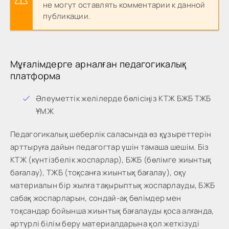
не могут оставлять комментарии к данной
публикации.
Мұғалімдерге арналған педагогикалық
платформа
Әлеуметтік желілерде бөлісіңіз КТЖ БЖБ ТЖБ
ҰМЖ
Педагогикалық шеберлік саласында өз құзыреттерін
арттыруға дайын педагогтар үшін тамаша шешім. Біз
КТЖ (күнтізбелік жоспарлар), БЖБ (бөлімге жиынтық
бағалау), ТЖБ (тоқсанға жиынтық бағалау), оқу
материалын бір жылға тақырыптық жоспарлауды, БЖБ
сабақ жоспарларын, сондай-ақ бөлімдер мен
тоқсандар бойынша жиынтық бағалауды қоса алғанда,
әртүрлі білім беру материалдарына қол жеткізуді