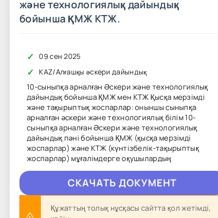
және технологиялық дайындық
бойынша ҚМЖ КТЖ.
✓
09 сен 2025
✓
KAZ
/
Алғашқы әскери дайындық
10-сыныпқа арналған Әскери және технологиялық
дайындық бойынша ҚМЖ мен КТЖ Қысқа мерзімді
және тақырыптық жоспарлар: оныншы сыныпқа
арналған әскери және технологиялық білім 10-
сыныпқа арналған Әскери және технологиялық
дайындық пәні бойынша ҚМЖ (қысқа мерзімді
жоспарлар) және КТЖ (күнтізбелік-тақырыптық
жоспарлар) мұғалімдерге оқушылардың
CКAЧAТЬ ДОКУМЕНТ
Құжаттың толық нұсқасы сайтта қол жетімді,