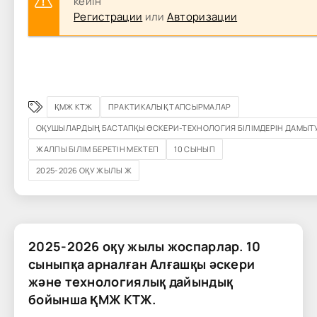
кейін
Регистрации
или
Авторизации
ҚМЖ КТЖ
ПРАКТИКАЛЫҚ ТАПСЫРМАЛАР
ОҚУШЫЛАРДЫҢ БАСТАПҚЫ ӘСКЕРИ-ТЕХНОЛОГИЯ БІЛІМДЕРІН ДАМЫТ
ЖАЛПЫ БІЛІМ БЕРЕТІН МЕКТЕП
10 СЫНЫП
2025-2026 ОҚУ ЖЫЛЫ Ж
2025-2026 оқу жылы жоспарлар. 10
сыныпқа арналған Алғашқы әскери
және технологиялық дайындық
бойынша ҚМЖ КТЖ.