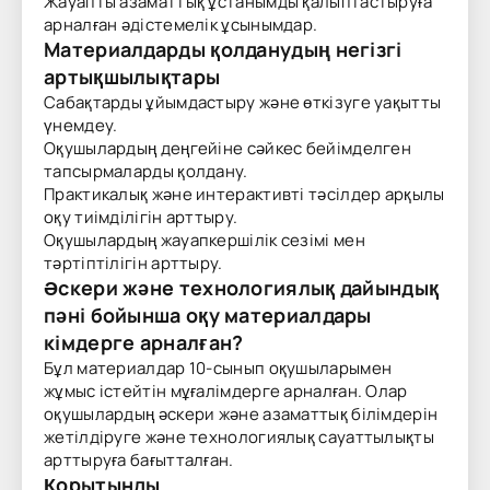
Жауапты азаматтық ұстанымды қалыптастыруға
арналған әдістемелік ұсынымдар.
Материалдарды қолданудың негізгі
артықшылықтары
Сабақтарды ұйымдастыру және өткізуге уақытты
үнемдеу.
Оқушылардың деңгейіне сәйкес бейімделген
тапсырмаларды қолдану.
Практикалық және интерактивті тәсілдер арқылы
оқу тиімділігін арттыру.
Оқушылардың жауапкершілік сезімі мен
тәртіптілігін арттыру.
Әскери және технологиялық дайындық
пәні бойынша оқу материалдары
кімдерге арналған?
Бұл материалдар 10-сынып оқушыларымен
жұмыс істейтін мұғалімдерге арналған. Олар
оқушылардың әскери және азаматтық білімдерін
жетілдіруге және технологиялық сауаттылықты
арттыруға бағытталған.
Қорытынды