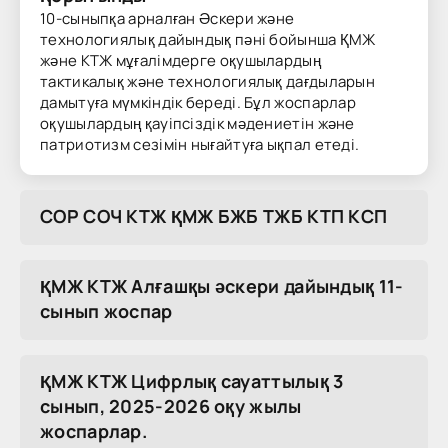
10-сыныпқа арналған Әскери және
технологиялық дайындық пәні бойынша ҚМЖ
және КТЖ мұғалімдерге оқушылардың
тактикалық және технологиялық дағдыларын
дамытуға мүмкіндік береді. Бұл жоспарлар
оқушылардың қауіпсіздік мәдениетін және
патриотизм сезімін нығайтуға ықпал етеді.
COP COЧ KTЖ ҚMЖ БЖБ TЖБ KTП KCП
ҚМЖ КТЖ Алғашқы әскери дайындық 11-
сынып жоспар
ҚМЖ КТЖ Цифрлық сауаттылық 3
сынып, 2025-2026 оқу жылы
жоспарлар.