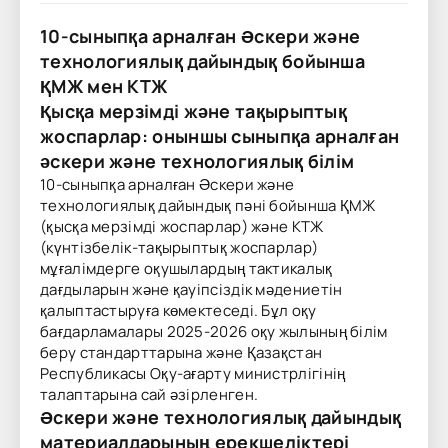
10-сыныпқа арналған Әскери және
технологиялық дайындық бойынша
ҚМЖ мен КТЖ
Қысқа мерзімді және тақырыптық
жоспарлар: оныншы сыныпқа арналған
әскери және технологиялық білім
10-сыныпқа арналған Әскери және
технологиялық дайындық пәні бойынша ҚМЖ
(қысқа мерзімді жоспарлар) және КТЖ
(күнтізбелік-тақырыптық жоспарлар)
мұғалімдерге оқушылардың тактикалық
дағдыларын және қауіпсіздік мәдениетін
қалыптастыруға көмектеседі. Бұл оқу
бағдарламалары 2025-2026 оқу жылының білім
беру стандарттарына және Қазақстан
Республикасы Оқу-ағарту министрлігінің
талаптарына сай әзірленген.
Әскери және технологиялық дайындық
материалдарының ерекшеліктері