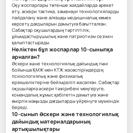
Оқу жоспарлары төтенше жағдайларда әрекет
ету, әскери тактика, заманауи технологияларды
пайдалану және алғашқы медициналық көмек
көрсету дағдыларын дамытуға бағытталған.
Сабақтар оқушылардың тәртіптілік,
ұйымдастырушылық және патриотизм сезімін
қалыптастырады.
Неліктен бұл жоспарлар 10-сыныпқа
арналған?
Әскери және технологиялық дайындық пәні
бойынша ҚМЖ мен КТЖ жасөспірімдердің
психологиялық және физикалық
ерекшеліктеріне бейімделіп жасалған. Сабақтар
оқушыларға әскери тәжірибені меңгеруге,
командалық жұмыс қабілетін дамытуға және
өмірлік маңызды дағдыларды үйренуге мүмкіндік
береді.
10-сынып Әскери және технологиялық
дайындық материалдарының
артықшылықтары