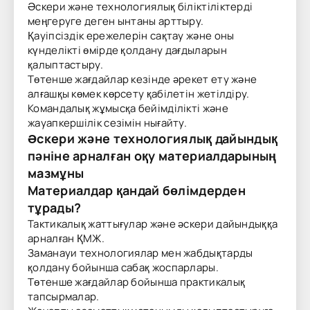
Әскери және технологиялық біліктіліктерді
меңгеруге деген ынтаны арттыру.
Қауіпсіздік ережелерін сақтау және оны
күнделікті өмірде қолдану дағдыларын
қалыптастыру.
Төтенше жағдайлар кезінде әрекет ету және
алғашқы көмек көрсету қабілетін жетілдіру.
Командалық жұмысқа бейімділікті және
жауапкершілік сезімін нығайту.
Әскери және технологиялық дайындық
пәніне арналған оқу материалдарының
мазмұны
Материалдар қандай бөлімдерден
тұрады?
Тактикалық жаттығулар және әскери дайындыққа
арналған ҚМЖ.
Заманауи технологиялар мен жабдықтарды
қолдану бойынша сабақ жоспарлары.
Төтенше жағдайлар бойынша практикалық
тапсырмалар.