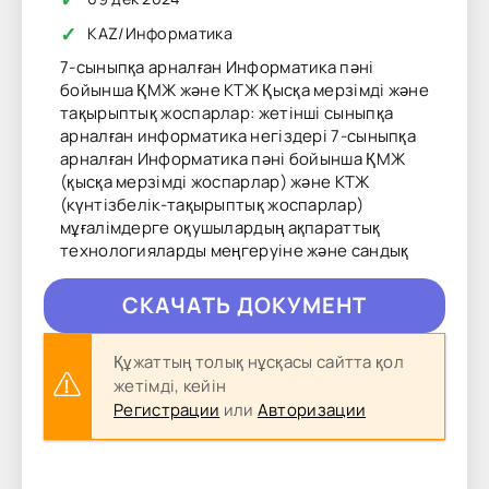
✓
KAZ
/
Информатика
7-сыныпқа арналған Информатика пәні
бойынша ҚМЖ және КТЖ Қысқа мерзімді және
тақырыптық жоспарлар: жетінші сыныпқа
арналған информатика негіздері 7-сыныпқа
арналған Информатика пәні бойынша ҚМЖ
(қысқа мерзімді жоспарлар) және КТЖ
(күнтізбелік-тақырыптық жоспарлар)
мұғалімдерге оқушылардың ақпараттық
технологияларды меңгеруіне және сандық
CКAЧAТЬ ДОКУМЕНТ
Құжаттың толық нұсқасы сайтта қол
жетімді, кейін
Регистрации
или
Авторизации