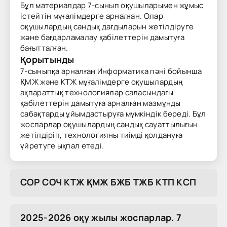
Бұл материалдар 7-сынып оқушыларымен жұмыс
істейтін мұғалімдерге арналған. Олар
оқушылардың сандық дағдыларын жетілдіруге
және бағдарламалау қабілеттерін дамытуға
бағытталған.
Қорытынды
7-сыныпқа арналған Информатика пәні бойынша
ҚМЖ және КТЖ мұғалімдерге оқушылардың
ақпараттық технологиялар саласындағы
қабілеттерін дамытуға арналған мазмұнды
сабақтарды ұйымдастыруға мүмкіндік береді. Бұл
жоспарлар оқушылардың сандық сауаттылығын
жетілдіріп, технологияны тиімді қолдануға
үйретуге ықпал етеді.
COP COЧ KTЖ ҚMЖ БЖБ TЖБ KTП KCП
2025-2026 оқу жылы жоспарлар. 7