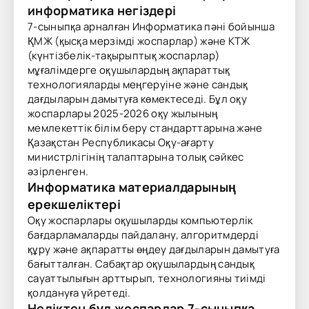
информатика негіздері
7-сыныпқа арналған Информатика пәні бойынша
ҚМЖ (қысқа мерзімді жоспарлар) және КТЖ
(күнтізбелік-тақырыптық жоспарлар)
мұғалімдерге оқушылардың ақпараттық
технологияларды меңгеруіне және сандық
дағдыларын дамытуға көмектеседі. Бұл оқу
жоспарлары 2025-2026 оқу жылының
мемлекеттік білім беру стандарттарына және
Қазақстан Республикасы Оқу-ағарту
министрлігінің талаптарына толық сәйкес
әзірленген.
Информатика материалдарының
ерекшеліктері
Оқу жоспарлары оқушыларды компьютерлік
бағдарламаларды пайдалану, алгоритмдерді
құру және ақпаратты өңдеу дағдыларын дамытуға
бағытталған. Сабақтар оқушылардың сандық
сауаттылығын арттырып, технологияны тиімді
қолдануға үйретеді.
Неліктен бұл жоспарлар 7-сыныпқа