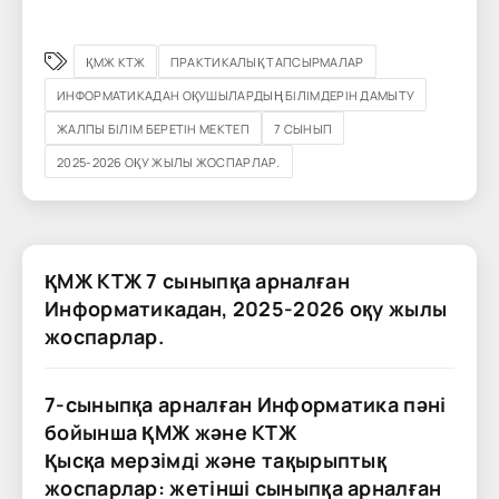
ҚМЖ КТЖ
ПРАКТИКАЛЫҚ ТАПСЫРМАЛАР
ИНФОРМАТИКАДАН ОҚУШЫЛАРДЫҢ БІЛІМДЕРІН ДАМЫТУ
ЖАЛПЫ БІЛІМ БЕРЕТІН МЕКТЕП
7 СЫНЫП
2025-2026 ОҚУ ЖЫЛЫ ЖОСПАРЛАР.
ҚМЖ КТЖ 7 сыныпқа арналған
Информатикадан, 2025-2026 оқу жылы
жоспарлар.
7-сыныпқа арналған Информатика пәні
бойынша ҚМЖ және КТЖ
Қысқа мерзімді және тақырыптық
жоспарлар: жетінші сыныпқа арналған