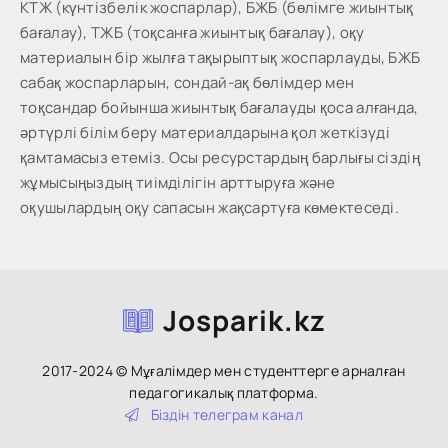
КТЖ (күнтізбелік жоспарлар), БЖБ (бөлімге жиынтық
бағалау), ТЖБ (тоқсанға жиынтық бағалау), оқу
материалын бір жылға тақырыптық жоспарлауды, БЖБ
сабақ жоспарларын, сондай-ақ бөлімдер мен
тоқсандар бойынша жиынтық бағалауды қоса алғанда,
әртүрлі білім беру материалдарына қол жеткізуді
қамтамасыз етеміз. Осы ресурстардың барлығы сіздің
жұмысыңыздың тиімділігін арттыруға және
оқушылардың оқу сапасын жақсартуға көмектеседі.
Josparik.kz
2017-2024 © Мұғалімдер мен студенттерге арналған
педагогикалық платформа.
Біздін тeлeгpaм кaнaл