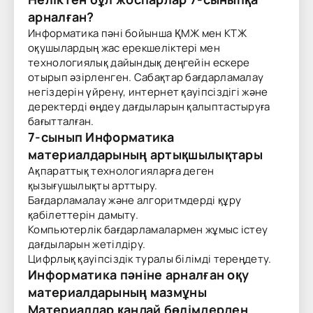
арналған?
Информатика пәні бойынша ҚМЖ мен КТЖ
оқушылардың жас ерекшеліктері мен
технологиялық дайындық деңгейін ескере
отырып әзірленген. Сабақтар бағдарламалау
негіздерін үйрену, интернет қауіпсіздігі және
деректерді өңдеу дағдыларын қалыптастыруға
бағытталған.
7-сынып Информатика
материалдарының артықшылықтары
Ақпараттық технологияларға деген
қызығушылықты арттыру.
Бағдарламалау және алгоритмдерді құру
қабілеттерін дамыту.
Компьютерлік бағдарламалармен жұмыс істеу
дағдыларын жетілдіру.
Цифрлық қауіпсіздік туралы білімді тереңдету.
Информатика пәніне арналған оқу
материалдарының мазмұны
Материалдар қандай бөлімдерден