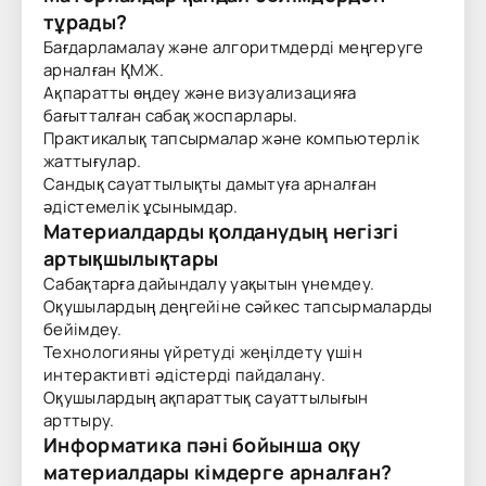
тұрады?
Бағдарламалау және алгоритмдерді меңгеруге
арналған ҚМЖ.
Ақпаратты өңдеу және визуализацияға
бағытталған сабақ жоспарлары.
Практикалық тапсырмалар және компьютерлік
жаттығулар.
Сандық сауаттылықты дамытуға арналған
әдістемелік ұсынымдар.
Материалдарды қолданудың негізгі
артықшылықтары
Сабақтарға дайындалу уақытын үнемдеу.
Оқушылардың деңгейіне сәйкес тапсырмаларды
бейімдеу.
Технологияны үйретуді жеңілдету үшін
интерактивті әдістерді пайдалану.
Оқушылардың ақпараттық сауаттылығын
арттыру.
Информатика пәні бойынша оқу
материалдары кімдерге арналған?