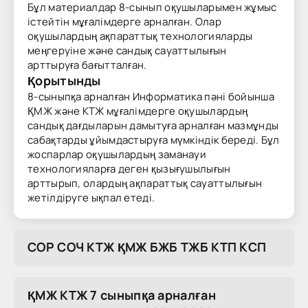
Бұл материалдар 8-сынып оқушыларымен жұмыс
істейтін мұғалімдерге арналған. Олар
оқушылардың ақпараттық технологияларды
меңгеруіне және сандық сауаттылығын
арттыруға бағытталған.
Қорытынды
8-сыныпқа арналған Информатика пәні бойынша
ҚМЖ және КТЖ мұғалімдерге оқушылардың
сандық дағдыларын дамытуға арналған мазмұнды
сабақтарды ұйымдастыруға мүмкіндік береді. Бұл
жоспарлар оқушылардың заманауи
технологияларға деген қызығушылығын
арттырып, олардың ақпараттық сауаттылығын
жетілдіруге ықпал етеді.
COP COЧ KTЖ ҚMЖ БЖБ TЖБ KTП KCП
ҚМЖ КТЖ 7 сыныпқа арналған