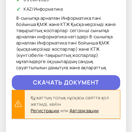
✓
KAZ
/
Информатика
8-сыныпқа арналған Информатика пәні
бойынша ҚМЖ және КТЖ Қысқа мерзімді және
тақырыптық жоспарлар: сегізінші сыныпқа
арналған информатика негіздері 8-сыныпқа
арналған Информатика пәні бойынша ҚМЖ
(қысқа мерзімді жоспарлар) және КТЖ
(күнтізбелік-тақырыптық жоспарлар)
мұғалімдерге оқушылардың сандық
сауаттылығын дамытуға және ақпараттық
CКAЧAТЬ ДОКУМЕНТ
Құжаттың толық нұсқасы сайтта қол
жетімді, кейін
Регистрации
или
Авторизации