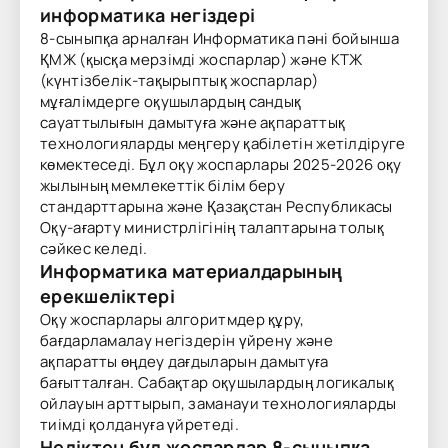
информатика негіздері
8-сыныпқа арналған Информатика пәні бойынша
ҚМЖ (қысқа мерзімді жоспарлар) және КТЖ
(күнтізбелік-тақырыптық жоспарлар)
мұғалімдерге оқушылардың сандық
сауаттылығын дамытуға және ақпараттық
технологияларды меңгеру қабілетін жетілдіруге
көмектеседі. Бұл оқу жоспарлары 2025-2026 оқу
жылының мемлекеттік білім беру
стандарттарына және Қазақстан Республикасы
Оқу-ағарту министрлігінің талаптарына толық
сәйкес келеді.
Информатика материалдарының
ерекшеліктері
Оқу жоспарлары алгоритмдер құру,
бағдарламалау негіздерін үйрену және
ақпаратты өңдеу дағдыларын дамытуға
бағытталған. Сабақтар оқушылардың логикалық
ойлауын арттырып, заманауи технологияларды
тиімді қолдануға үйретеді.
Неліктен бұл жоспарлар 8-сыныпқа