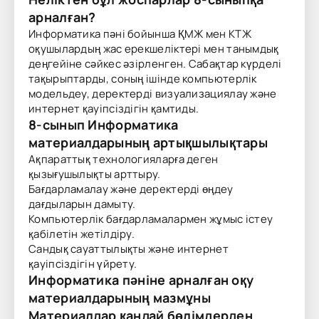
арналған?
Информатика пәні бойынша ҚМЖ мен КТЖ
оқушылардың жас ерекшеліктері мен танымдық
деңгейіне сәйкес әзірленген. Сабақтар күрделі
тақырыптарды, соның ішінде компьютерлік
модельдеу, деректерді визуализациялау және
интернет қауіпсіздігін қамтиды.
8-сынып Информатика
материалдарының артықшылықтары
Ақпараттық технологияларға деген
қызығушылықты арттыру.
Бағдарламалау және деректерді өңдеу
дағдыларын дамыту.
Компьютерлік бағдарламалармен жұмыс істеу
қабілетін жетілдіру.
Сандық сауаттылықты және интернет
қауіпсіздігін үйрету.
Информатика пәніне арналған оқу
материалдарының мазмұны
Материалдар қандай бөлімдерден