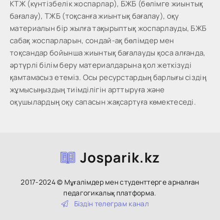
КТЖ (күнтізбелік жоспарлар), БЖБ (бөлімге жиынтық
бағалау), ТЖБ (тоқсанға жиынтық бағалау), оқу
материалын бір жылға тақырыптық жоспарлауды, БЖБ
сабақ жоспарларын, сондай-ақ бөлімдер мен
тоқсандар бойынша жиынтық бағалауды қоса алғанда,
әртүрлі білім беру материалдарына қол жеткізуді
қамтамасыз етеміз. Осы ресурстардың барлығы сіздің
жұмысыңыздың тиімділігін арттыруға және
оқушылардың оқу сапасын жақсартуға көмектеседі.
Josparik.kz
2017-2024 © Мұғалімдер мен студенттерге арналған
педагогикалық платформа.
Біздін тeлeгpaм кaнaл