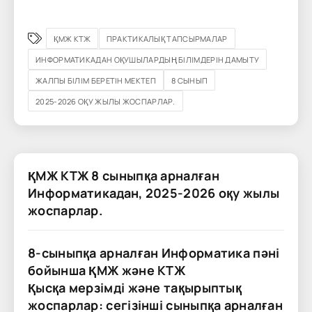
ҚМЖ КТЖ
ПРАКТИКАЛЫҚ ТАПСЫРМАЛАР
ИНФОРМАТИКАДАН ОҚУШЫЛАРДЫҢ БІЛІМДЕРІН ДАМЫТУ
ЖАЛПЫ БІЛІМ БЕРЕТІН МЕКТЕП
8 СЫНЫП
2025-2026 ОҚУ ЖЫЛЫ ЖОСПАРЛАР.
ҚМЖ КТЖ 8 сыныпқа арналған
Информатикадан, 2025-2026 оқу жылы
жоспарлар.
8-сыныпқа арналған Информатика пәні
бойынша ҚМЖ және КТЖ
Қысқа мерзімді және тақырыптық
жоспарлар: сегізінші сыныпқа арналған