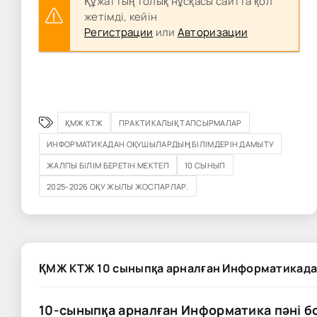
Құжаттың толық нұсқасы сайтта қол
жетімді, кейін
Регистрации
или
Авторизации
ҚМЖ КТЖ
ПРАКТИКАЛЫҚ ТАПСЫРМАЛАР
ИНФОРМАТИКАДАН ОҚУШЫЛАРДЫҢ БІЛІМДЕРІН ДАМЫТУ
ЖАЛПЫ БІЛІМ БЕРЕТІН МЕКТЕП
10 СЫНЫП
2025-2026 ОҚУ ЖЫЛЫ ЖОСПАРЛАР.
ҚМЖ КТЖ 10 сыныпқа арналған Информатикада
10-сыныпқа арналған Информатика пәні 