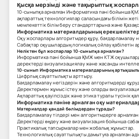
Қысқа мерзімді және тақырыптық жоспар
10-сыныпқа арналған Информатика пәні бойынша ҚМ
ақпараттық технологиялар саласындағы білімін жет
мемлекеттік білім беру стандарттарына және Қазақс
Информатика материалдарының ерекшеліктер
Оқу жоспарлары алгоритмдер құру, бағдарламалау нег
Сабақтар оқушылардың логикалық ойлау қабілетін а
Неліктен бұл жоспарлар 10-сыныпқа арналған?
Информатика пәні бойынша ҚМЖ мен КТЖ оқушыларды
деректерді визуализациялау және жасанды интеллек
10-сынып Информатика материалдарының артықшыл
Цифрлық сауаттылықты арттыру.
Бағдарламалау негіздерін және алгоритмдерді құру
Деректермен жұмыс істеу және оларды визуализаци
Ақпараттық қауіпсіздік және этика туралы түсінік қа
Информатика пәніне арналған оқу материалд
Материалдар қандай бөлімдерден тұрады?
Бағдарламалау тілдері мен алгоритмдерге арналға
Деректерді өңдеу және визуализация бойынша саба
Практикалық тапсырмалар мен жобалық жұмыстар.
Технологиялық сауаттылықты дамытуға арналған әд