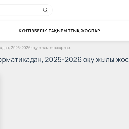
КҮНТІЗБЕЛІК-ТАҚЫРЫПТЫҚ ЖОСПАР
дан, 2025-2026 оқу жылы жоспарлар.
орматикадан, 2025-2026 оқу жылы жос