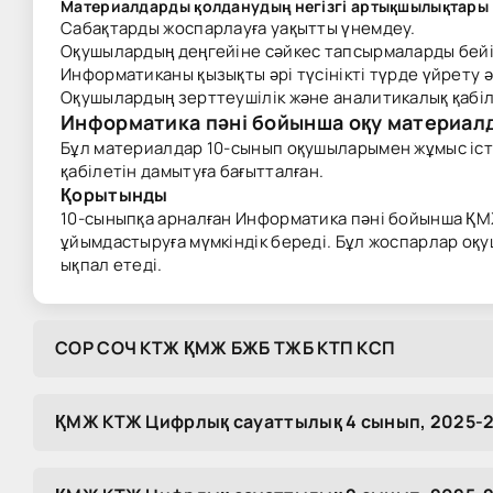
Материалдарды қолданудың негізгі артықшылықтары
Сабақтарды жоспарлауға уақытты үнемдеу.
Оқушылардың деңгейіне сәйкес тапсырмаларды бейі
Информатиканы қызықты әрі түсінікті түрде үйрету ә
Оқушылардың зерттеушілік және аналитикалық қабіл
Информатика пәні бойынша оқу материалд
Бұл материалдар 10-сынып оқушыларымен жұмыс іст
қабілетін дамытуға бағытталған.
Қорытынды
10-сыныпқа арналған Информатика пәні бойынша ҚМ
ұйымдастыруға мүмкіндік береді. Бұл жоспарлар о
ықпал етеді.
COP COЧ KTЖ ҚMЖ БЖБ TЖБ KTП KCП
ҚМЖ КТЖ Цифрлық сауаттылық 4 сынып, 2025-2