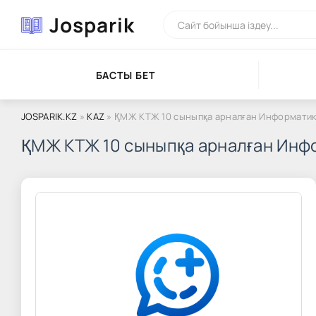
Josparik
БАСТЫ БЕТ
JOSPARIK.KZ
»
KAZ
» ҚМЖ КТЖ 10 сыныпқа арналған Информатика
ҚМЖ КТЖ 10 сыныпқа арналған Инф