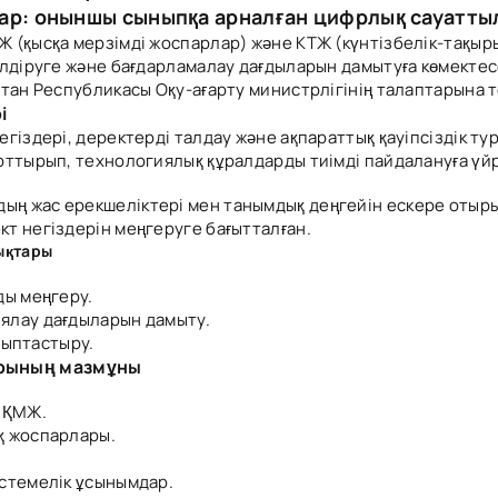
лар: оныншы сыныпқа арналған цифрлық сауатты
Ж (қысқа мерзімді жоспарлар) және КТЖ (күнтізбелік-тақы
ілдіруге және бағдарламалау дағдыларын дамытуға көмектес
тан Республикасы Оқу-ағарту министрлігінің талаптарына т
і
іздері, деректерді талдау және ақпараттық қауіпсіздік тур
рттырып, технологиялық құралдарды тиімді пайдалануға үйр
ң жас ерекшеліктері мен танымдық деңгейін ескере отырып
т негіздерін меңгеруге бағытталған.
ықтары
ды меңгеру.
ялау дағдыларын дамыту.
лыптастыру.
арының мазмұны
н ҚМЖ.
қ жоспарлары.
істемелік ұсынымдар.