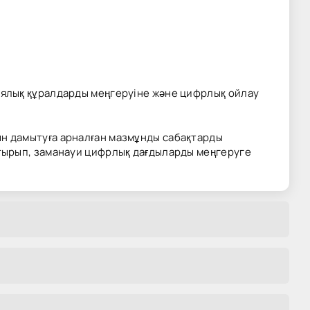
иялық құралдарды меңгеруіне және цифрлық ойлау
н дамытуға арналған мазмұнды сабақтарды
ттырып, заманауи цифрлық дағдыларды меңгеруге