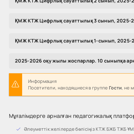
ҚМЖ КТЖ Цифрлық сауаттылық 2 сынып, 2025-2
ҚМЖ КТЖ Цифрлық сауаттылық 3 сынып, 2025-2
ҚМЖ КТЖ Цифрлық сауаттылық 1-сынып, 2025-2
2025-2026 оқу жылы жоспарлар. 10 сыныпқа а
Информация
Посетители, находящиеся в группе
Гости
, не 
Мұғалімдерге арналған педагогикалық платфо
Әлеуметтік желілерде бөлісіңіз КТЖ БЖБ ТЖБ Ұ