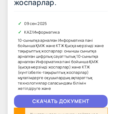
жоспарлар.
✓
09 сен 2025
✓
KAZ
/
Информатика
10-сыныпқа арналған Информатика пәні
бойынша ҚМЖ және КТЖ Қысқа мерзімді және
тақырыптық жоспарлар: оныншы сыныпқа
арналған цифрлық сауаттылық 10-сыныпқа
арналған Информатика пәні бойынша ҚМЖ
(қысқа мерзімді жоспарлар) және КТЖ
(күнтізбелік-тақырыптық жоспарлар)
мұғалімдерге оқушылардың ақпараттық
технологиялар саласындағы білімін
жетілдіруге және
CКAЧAТЬ ДОКУМЕНТ