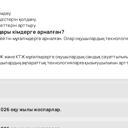
мдеу.
дістерін қолдану.
еттерін арттыру.
ары кімдерге арналған?
ейтін мұғалімдерге арналған. Олар оқушылардың технолог
Ж және КТЖ мұғалімдерге оқушылардың сандық сауаттылығы
қушылардың ақпараттық технологияларға қызығушылығын ар
026 оқу жылы жоспарлар.