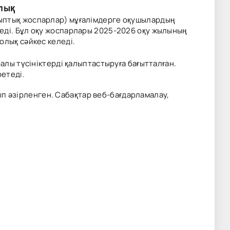
лық
рыптық жоспарлар) мұғалімдерге оқушылардың
еді. Бұл оқу жоспарлары 2025-2026 оқу жылының
олық сәйкес келеді.
алы түсініктерді қалыптастыруға бағытталған.
етеді.
 әзірленген. Сабақтар веб-бағдарламалау,