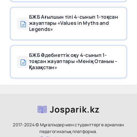
БЖБ Ағылшын тілі 4-сынып 1-тоқсан
жауаптары «Values in Myths and
Legends»
БЖБ Әдебиеттік оқу 4-сынып 1-
тоқсан жауаптары «Менің Отаным –
Қазақстан»
Josparik.kz
2017-2024 © Мұғалімдер мен студенттерге арналған
педагогикалық платформа.