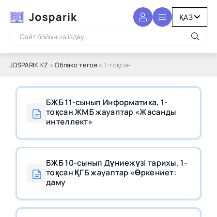
Josparik
JOSPARIK.KZ
»
Облако тегов
» 1-тоқсан
БЖБ 11-сынып Информатика, 1-
тоқсан ЖМБ жауаптар «Жасанды
интеллект»
БЖБ 10-сынып Дүниежүзі тарихы, 1-
тоқсан ҚГБ жауаптар «Өркениет:
даму