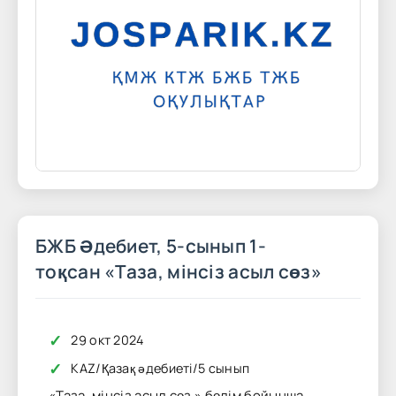
БЖБ Әдебиет, 5-сынып 1-
тоқсан «Таза, мінсіз асыл сөз»
✓
29 окт 2024
✓
KAZ
/
Қазақ әдебиеті
/
5 сынып
«Таза, мінсіз асыл сөз » бөлім бойынша