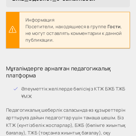
Информация
Посетители, находящиеся в группе
Гости
,
не могут оставлять комментарии к данной
публикации.
Мұғалімдерге арналған педагогикалық
платформа
Әлеуметтік желілерде бөлісіңіз КТЖ БЖБ ТЖБ
ҰМЖ
Педагогикалық шеберлік саласында өз құзыреттерін
арттыруға дайын педагогтар үшін тамаша шешім. Біз
КТЖ (күнтізбелік жоспарлар), БЖБ (бөлімге жиынтық
бағалау), ТЖБ (тоқсанға жиынтық бағалау), оқу