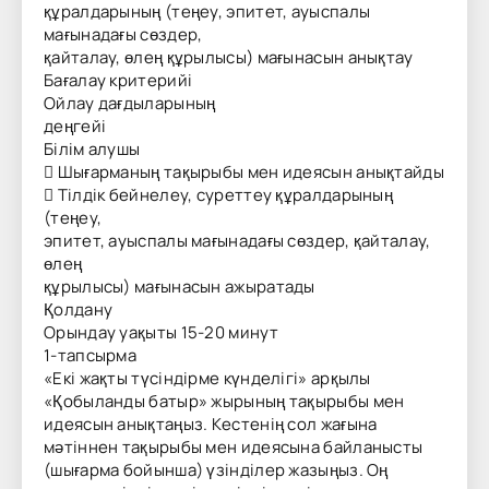
құралдарының (теңеу, эпитет, ауыспалы
мағынадағы сөздер,
қайталау, өлең құрылысы) мағынасын анықтау
Бағалау критерийі
Ойлау дағдыларының
деңгейі
Білім алушы
 Шығарманың тақырыбы мен идеясын анықтайды
 Тілдік бейнелеу, суреттеу құралдарының
(теңеу,
эпитет, ауыспалы мағынадағы сөздер, қайталау,
өлең
құрылысы) мағынасын ажыратады
Қолдану
Орындау уақыты 15-20 минут
1-тапсырма
«Екі жақты түсіндірме күнделігі» арқылы
«Қобыланды батыр» жырының тақырыбы мен
идеясын анықтаңыз. Кестенің сол жағына
мәтіннен тақырыбы мен идеясына байланысты
(шығарма бойынша) үзінділер жазыңыз. Оң