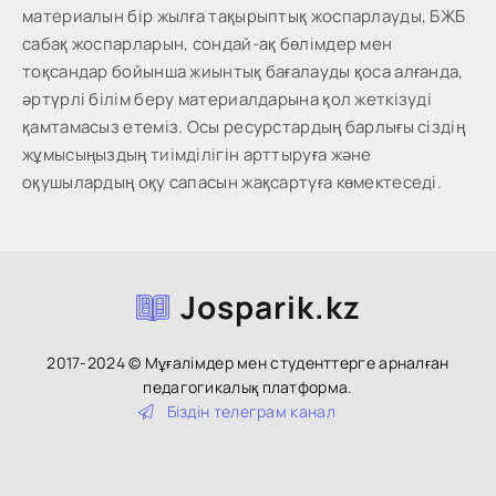
материалын бір жылға тақырыптық жоспарлауды, БЖБ
сабақ жоспарларын, сондай-ақ бөлімдер мен
тоқсандар бойынша жиынтық бағалауды қоса алғанда,
әртүрлі білім беру материалдарына қол жеткізуді
қамтамасыз етеміз. Осы ресурстардың барлығы сіздің
жұмысыңыздың тиімділігін арттыруға және
оқушылардың оқу сапасын жақсартуға көмектеседі.
Josparik.kz
2017-2024 © Мұғалімдер мен студенттерге арналған
педагогикалық платформа.
Біздін тeлeгpaм кaнaл