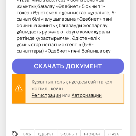
жиынтық бағалау «Әдебиет» 5 сынып 1-
тоқсан Әдістемелік ұсыныстар мұғалімге, 5-
сынып білім алушыларына «Әдебиет» пәні
бойынша жиынтық бағалауды жоспарлау,
ұйымдастыру және өткізуге көмек құралы
ретінде құрастырылған. Әдістемелік
ұсыныстар негізгі мектептің (5-9-
сыныптары) «Әдебиет» пәні бойынша оқу
CКAЧAТЬ ДОКУМЕНТ
Құжаттың толық нұсқасы сайтта қол
жетімді, кейін
Регистрации
или
Авторизации
БЖБ
ӘДЕБИЕТ
5-СЫНЫП
1-ТОҚСАН
«ТАЗА