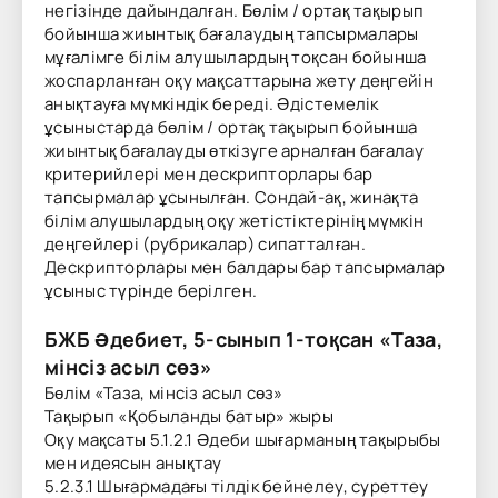
негізінде дайындалған. Бөлім / ортақ тақырып
бойынша жиынтық бағалаудың тапсырмалары
мұғалімге білім алушылардың тоқсан бойынша
жоспарланған оқу мақсаттарына жету деңгейін
анықтауға мүмкіндік береді. Әдістемелік
ұсыныстарда бөлім / ортақ тақырып бойынша
жиынтық бағалауды өткізуге арналған бағалау
критерийлері мен дескрипторлары бар
тапсырмалар ұсынылған. Сондай-ақ, жинақта
білім алушылардың оқу жетістіктерінің мүмкін
деңгейлері (рубрикалар) сипатталған.
Дескрипторлары мен балдары бар тапсырмалар
ұсыныс түрінде берілген.
БЖБ
Әдебиет
, 5-сынып
1-тоқсан
«Таза,
мінсіз асыл сөз
»
Бөлім «Таза, мінсіз асыл сөз»
Тақырып «Қобыланды батыр» жыры
Оқу мақсаты 5.1.2.1 Әдеби шығарманың тақырыбы
мен идеясын анықтау
5.2.3.1 Шығармадағы тілдік бейнелеу, суреттеу