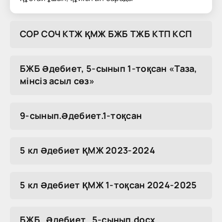
COP COЧ KTЖ ҚMЖ БЖБ TЖБ KTП KCП
БЖБ Әдебиет, 5-сынып 1-тоқсан «Таза,
мінсіз асыл сөз»
9-сынып.Әдебиет.1-тоқсан
5 кл Әдебиет ҚМЖ 2023-2024
5 кл Әдебиет ҚМЖ 1-тоқсан 2024-2025
БЖБ_Әдебиет_5-сынып.docx