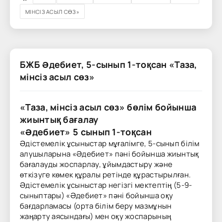
МІНСІЗ АСЫЛ СӨЗ»
БЖБ Әдебиет, 5-сынып 1-тоқсан «Таза,
мінсіз асыл сөз»
«Таза, мінсіз асыл сөз
»
бөлім бойынша
жиынтық бағалау
«
Әдебиет
» 5 сынып 1-тоқсан
Әдістемелік ұсыныстар мұғалімге, 5-сынып білім
алушыларына «
Әдебиет
» пәні бойынша жиынтық
бағалауды жоспарлау, ұйымдастыру және
өткізуге көмек құралы ретінде құрастырылған.
Әдістемелік ұсыныстар негізгі мектептің (5-9-
сыныптары) «
Әдебиет
» пәні бойынша оқу
бағдарламасы (орта білім беру мазмұнын
жаңарту аясындағы) мен оқу жоспарының