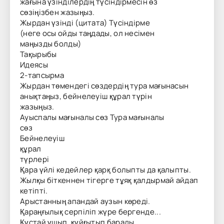
жағына үзінділердің түсіндірмесін өз
сөзіңізбен жазыңыз.
Жырдан үзінді (цитата) Түсіндірме
(неге осы ойды таңдады, ол несімен
маңызды болды)
Тақырыбы
Идеясы
2-тапсырма
Жырдан төмендегі сөздердің тура мағынасын
анықтаңыз, бейнелеуіш құрал түрін
жазыңыз.
Ауыспалы мағыналы сөз Тура мағыналы
сөз
Бейнелеуіш
құрал
түрлері
Қара үйлі кедейлер қарқ болыпты да қалыпты.
Жылқы біткеннен тігерге тұяқ қалдырмай айдап
кетіпті.
Арыстанның апандай аузын көреді.
Қараңғылық серпіліп жүре бергенде...
Құстай ұшып, құйғытып барады