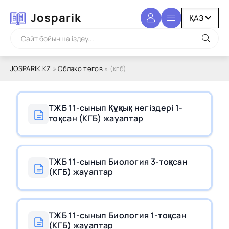
Josparik
JOSPARIK.KZ
»
Облако тегов
» (кгб)
ТЖБ 11-сынып Құқық негіздері 1-
тоқсан (КГБ) жауаптар
ТЖБ 11-сынып Биология 3-тоқсан
(КГБ) жауаптар
ТЖБ 11-сынып Биология 1-тоқсан
(КГБ) жауаптар