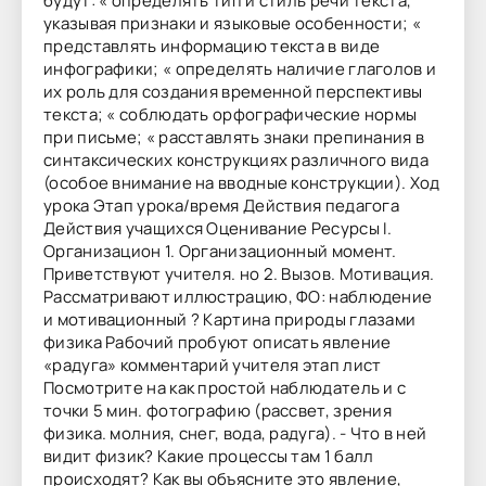
будут: « определять тип и стиль речи текста,
указывая признаки и языковые особенности; «
представлять информацию текста в виде
инфографики; « определять наличие глаголов и
их роль для создания временной перспективы
текста; « соблюдать орфографические нормы
при письме; « расставлять знаки препинания в
синтаксических конструкциях различного вида
(особое внимание на вводные конструкции). Ход
урока Этап урока/время Действия педагога
Действия учащихся Оценивание Ресурсы I.
Организацион 1. Организационный момент.
Приветствуют учителя. но 2. Вызов. Мотивация.
Рассматривают иллюстрацию, ФО: наблюдение
и мотивационный ? Картина природы глазами
физика Рабочий пробуют описать явление
«радуга» комментарий учителя этап лист
Посмотрите на как простой наблюдатель и с
точки 5 мин. фотографию (рассвет, зрения
физика. молния, снег, вода, радуга). - Что в ней
видит физик? Какие процессы там 1 балл
происходят? Как вы объясните это явление,