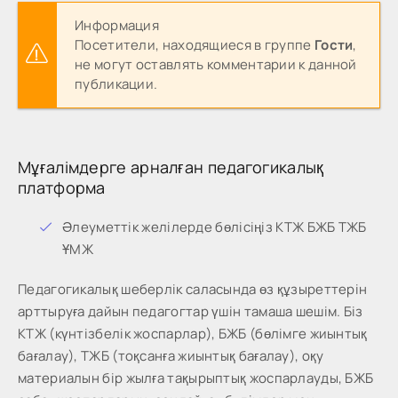
Информация
Посетители, находящиеся в группе
Гости
,
не могут оставлять комментарии к данной
публикации.
Мұғалімдерге арналған педагогикалық
платформа
Әлеуметтік желілерде бөлісіңіз КТЖ БЖБ ТЖБ
ҰМЖ
Педагогикалық шеберлік саласында өз құзыреттерін
арттыруға дайын педагогтар үшін тамаша шешім. Біз
КТЖ (күнтізбелік жоспарлар), БЖБ (бөлімге жиынтық
бағалау), ТЖБ (тоқсанға жиынтық бағалау), оқу
материалын бір жылға тақырыптық жоспарлауды, БЖБ