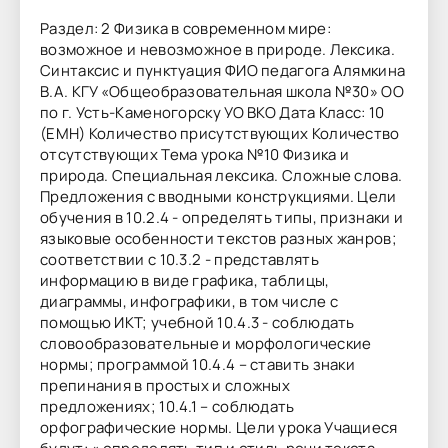
Раздел: 2 Физика в современном мире:
возможное и невозможное в природе. Лексика.
Синтаксис и пунктуация ФИО педагога Алямкина
В.А. КГУ «Общеобразовательная школа №30» ОО
по г. Усть-Каменогорску УО ВКО Дата Класс: 10
(ЕМН) Количество присутствующих Количество
отсутствующих Тема урока №10 Физика и
природа. Специальная лексика. Сложные слова.
Предложения с вводными конструкциями. Цели
обучения в 10.2.4 - определять типы, признаки и
языковые особенности текстов разных жанров;
соответствии с 10.3.2 - представлять
информацию в виде графика, таблицы,
диаграммы, инфографики, в том числе с
помощью ИКТ; учебной 10.4.3 - соблюдать
словообразовательные и морфологические
нормы; программой 10.4.4 – ставить знаки
препинания в простых и сложных
предложениях; 10.4.1 – соблюдать
орфографические нормы. Цели урока Учащиеся