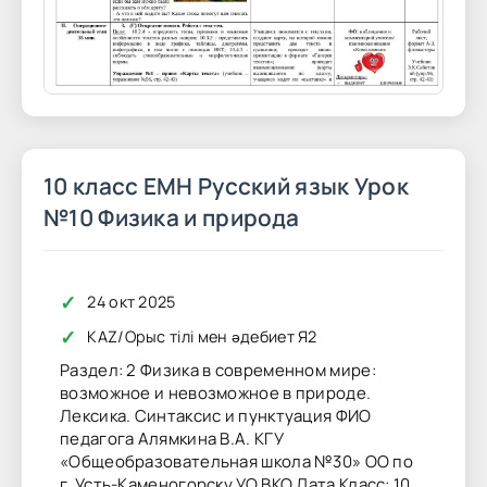
10 класс ЕМН Русский язык Урок
№10 Физика и природа
✓
24 окт 2025
✓
KAZ
/
Орыс тілі мен әдебиет Я2
Раздел: 2 Физика в современном мире:
возможное и невозможное в природе.
Лексика. Синтаксис и пунктуация ФИО
педагога Алямкина В.А. КГУ
«Общеобразовательная школа №30» ОО по
г. Усть-Каменогорску УО ВКО Дата Класс: 10