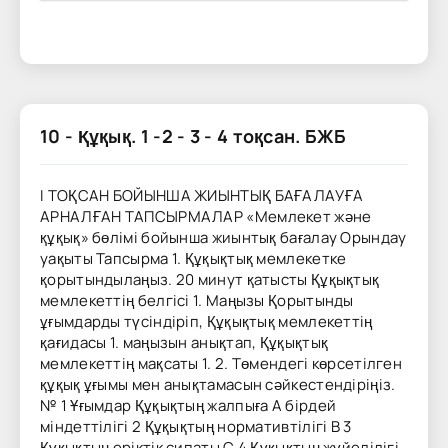
10 - Құқық. 1 -2 - 3 - 4 тоқсан. БЖБ
I ТОҚСАН БОЙЫНША ЖИЫНТЫҚ БАҒАЛАУҒА
АРНАЛҒАН ТАПСЫРМАЛАР «Мемлекет және
құқық» бөлімі бойынша жиынтық бағалау Орындау
уақыты Тапсырма 1. Құқықтық мемлекетке
қорытындылаңыз. 20 минут қатысты Құқықтық
мемлекеттің белгісі 1. Маңызы Қорытынды
ұғымдарды түсіндіріп, Құқықтық мемлекеттің
қағидасы 1. маңызын анықтап, Құқықтық
мемлекеттің мақсаты 1. 2. Төмендегі көрсетілген
құқық ұғымы мен анықтамасын сәйкестендіріңіз.
№ 1 Ұғымдар Құқықтың жалпыға А бірдей
міндеттілігі 2 Құқықтың нормативтілігі В 3
Құқықтың еріктік сипаты С 4 Құқықтың жүйелілігі