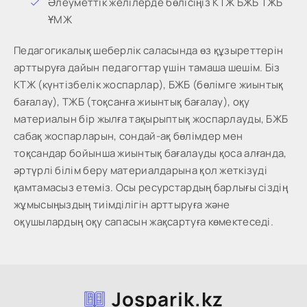
Әлеуметтік желілерде бөлісіңіз КТЖ БЖБ ТЖБ
ҰМЖ
Педагогикалық шеберлік саласында өз құзыреттерін
арттыруға дайын педагогтар үшін тамаша шешім. Біз
КТЖ (күнтізбелік жоспарлар), БЖБ (бөлімге жиынтық
бағалау), ТЖБ (тоқсанға жиынтық бағалау), оқу
материалын бір жылға тақырыптық жоспарлауды, БЖБ
сабақ жоспарларын, сондай-ақ бөлімдер мен
тоқсандар бойынша жиынтық бағалауды қоса алғанда,
әртүрлі білім беру материалдарына қол жеткізуді
қамтамасыз етеміз. Осы ресурстардың барлығы сіздің
жұмысыңыздың тиімділігін арттыруға және
оқушылардың оқу сапасын жақсартуға көмектеседі.
Josparik.kz