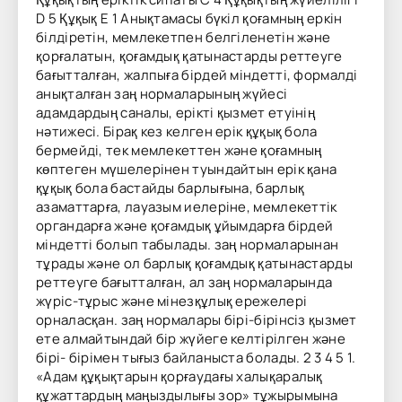
D 5 Құқық Е 1 Анықтамасы бүкіл қоғамның еркін
білдіретін, мемлекетпен белгіленетін және
қорғалатын, қоғамдық қатынастарды реттеуге
бағытталған, жалпыға бірдей міндетті, формалді
анықталған заң нормаларының жүйесі
адамдардың саналы, ерікті қызмет етуінің
нәтижесі. Бірақ кез келген ерік құқық бола
бермейді, тек мемлекеттен және қоғамның
көптеген мүшелерінен туындайтын ерік қана
құқық бола бастайды барлығына, барлық
азаматтарға, лауазым иелеріне, мемлекеттік
органдарға және қоғамдық ұйымдарға бірдей
міндетті болып табылады. заң нормаларынан
тұрады және ол барлық қоғамдық қатынастарды
реттеуге бағытталған, ал заң нормаларында
жүріс-тұрыс және мінезқұлық ережелері
орналасқан. заң нормалары бірі-бірінсіз қызмет
ете алмайтындай бір жүйеге келтірілген және
бірі- бірімен тығыз байланыста болады. 2 3 4 5 1.
«Адам құқықтарын қорғаудағы халықаралық
құжаттардың маңыздылығы зор» тұжырымына