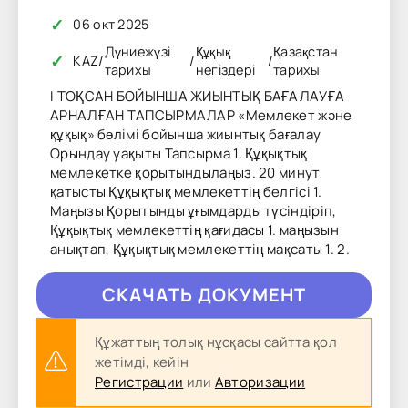
✓
06 окт 2025
Дүниежүзі
Құқық
Қазақстан
✓
KAZ
/
/
/
тарихы
негіздері
тарихы
I ТОҚСАН БОЙЫНША ЖИЫНТЫҚ БАҒАЛАУҒА
АРНАЛҒАН ТАПСЫРМАЛАР «Мемлекет және
құқық» бөлімі бойынша жиынтық бағалау
Орындау уақыты Тапсырма 1. Құқықтық
мемлекетке қорытындылаңыз. 20 минут
қатысты Құқықтық мемлекеттің белгісі 1.
Маңызы Қорытынды ұғымдарды түсіндіріп,
Құқықтық мемлекеттің қағидасы 1. маңызын
анықтап, Құқықтық мемлекеттің мақсаты 1. 2.
CКAЧAТЬ ДОКУМЕНТ
Құжаттың толық нұсқасы сайтта қол
жетімді, кейін
Регистрации
или
Авторизации