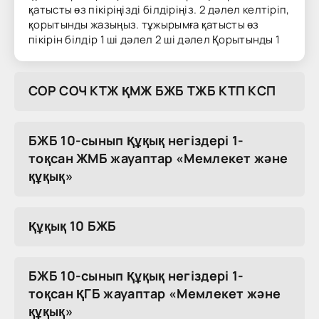
қатысты өз пікіріңізді білдіріңіз. 2 дәлел келтіріп,
қорытынды жазыңыз. тұжырымға қатысты өз
пікірін білдір 1 ші дәлел 2 ші дәлел Қорытынды 1
COP COЧ KTЖ ҚMЖ БЖБ TЖБ KTП KCП
БЖБ 10-сынып Құқық негіздері 1-
тоқсан ЖМБ жауаптар «Мемлекет және
құқық»
Құқық 10 БЖБ
БЖБ 10-сынып Құқық негіздері 1-
тоқсан ҚГБ жауаптар «Мемлекет және
құқық»