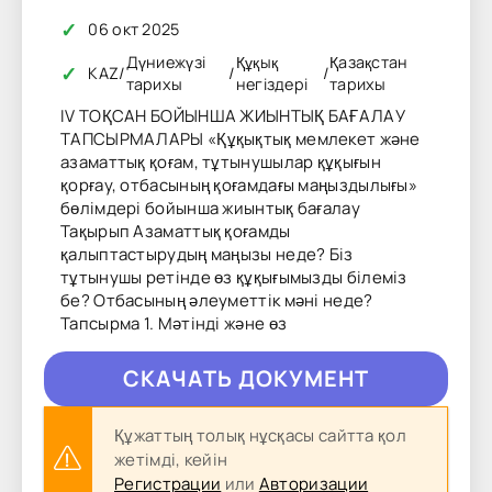
✓
06 окт 2025
Дүниежүзі
Құқық
Қазақстан
✓
KAZ
/
/
/
тарихы
негіздері
тарихы
IV ТОҚСАН БОЙЫНША ЖИЫНТЫҚ БАҒАЛАУ
ТАПСЫРМАЛАРЫ «Құқықтық мемлекет және
азаматтық қоғам, тұтынушылар құқығын
қорғау, отбасының қоғамдағы маңыздылығы»
бөлімдері бойынша жиынтық бағалау
Тақырып Азаматтық қоғамды
қалыптастырудың маңызы неде? Біз
тұтынушы ретінде өз құқығымызды білеміз
бе? Отбасының әлеуметтік мәні неде?
Тапсырма 1. Мәтінді және өз
CКAЧAТЬ ДОКУМЕНТ
Құжаттың толық нұсқасы сайтта қол
жетімді, кейін
Регистрации
или
Авторизации