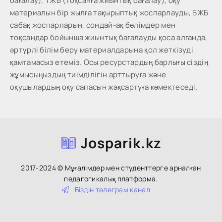
бағалау), ТЖБ (тоқсанға жиынтық бағалау), оқу
материалын бір жылға тақырыптық жоспарлауды, БЖБ
сабақ жоспарларын, сондай-ақ бөлімдер мен
тоқсандар бойынша жиынтық бағалауды қоса алғанда,
әртүрлі білім беру материалдарына қол жеткізуді
қамтамасыз етеміз. Осы ресурстардың барлығы сіздің
жұмысыңыздың тиімділігін арттыруға және
оқушылардың оқу сапасын жақсартуға көмектеседі.
Josparik.kz
2017-2024 © Мұғалімдер мен студенттерге арналған
педагогикалық платформа.
Біздін тeлeгpaм кaнaл