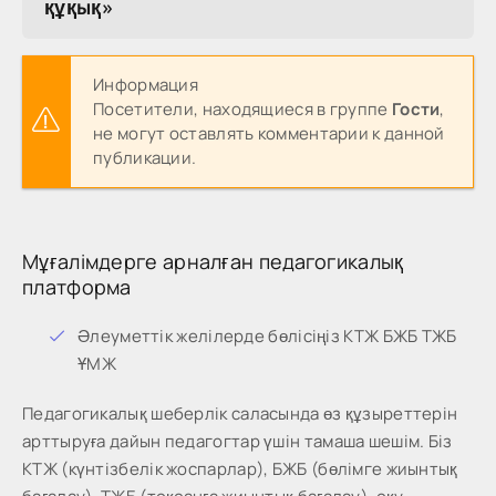
құқық»
Информация
Посетители, находящиеся в группе
Гости
,
не могут оставлять комментарии к данной
публикации.
Мұғалімдерге арналған педагогикалық
платформа
Әлеуметтік желілерде бөлісіңіз КТЖ БЖБ ТЖБ
ҰМЖ
Педагогикалық шеберлік саласында өз құзыреттерін
арттыруға дайын педагогтар үшін тамаша шешім. Біз
КТЖ (күнтізбелік жоспарлар), БЖБ (бөлімге жиынтық