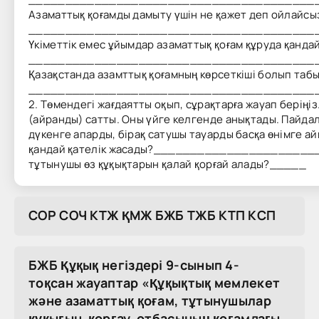
Азаматтық қоғамды дамыту үшін не қажет деп ойлайсы
_______________________________________
Үкіметтік емес ұйымдар азаматтық қоғам құруда қанда
_______________________________________
Қазақстанда азамттық қоғамның көрсеткіші болып таб
_______________________________________
2. Төмендегі жағдаятты оқып, сұрақтарға жауап беріңі
(айранды) сатты. Оны үйге келгенде анықтады. Пайдал
дүкенге апарды, бірақ сатушы тауарды басқа өнімге 
қандай қателік жасады?_____________________
тұтынушы өз құқықтарын қалай қорғай алады?_____
COP COЧ KTЖ ҚMЖ БЖБ TЖБ KTП KCП
БЖБ Құқық негіздері 9-сынып 4-
тоқсан жауаптар «Құқықтық мемлекет
және азаматтық қоғам, тұтынушылар
құқығын қорғау, отбасының қоғамдағы