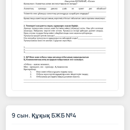
9 сын. Құқық БЖБ №4