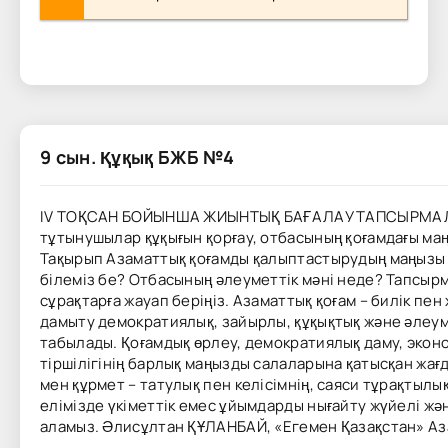
9 сын. Құқық БЖБ №4
IV ТОҚСАН БОЙЫНША ЖИЫНТЫҚ БАҒАЛАУ ТАПСЫРМАЛАР
тұтынушылар құқығын қорғау, отбасының қоғамдағы м
Тақырып Азаматтық қоғамды қалыптастырудың маңызы 
білеміз бе? Отбасының әлеуметтік мәні неде? Тапсырма 
сұрақтарға жауап беріңіз. Азаматтық қоғам – билік пе
дамыту демократиялық, зайырлы, құқықтық және әлеу
табылады. Қоғамдық өрлеу, демократиялық даму, экон
тіршілігінің барлық маңызды салаларына қатысқан жағд
мен құрмет – татулық пен келісімнің, саяси тұрақтылы
елімізде үкіметтік емес ұйымдарды нығайту жүйелі жә
аламыз. Әлисұлтан ҚҰЛАНБАЙ, «Егемен Қазақстан» Аз
_______________________________________