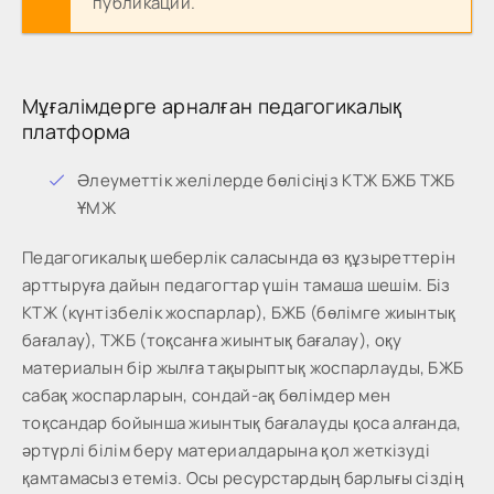
публикации.
Мұғалімдерге арналған педагогикалық
платформа
Әлеуметтік желілерде бөлісіңіз КТЖ БЖБ ТЖБ
ҰМЖ
Педагогикалық шеберлік саласында өз құзыреттерін
арттыруға дайын педагогтар үшін тамаша шешім. Біз
КТЖ (күнтізбелік жоспарлар), БЖБ (бөлімге жиынтық
бағалау), ТЖБ (тоқсанға жиынтық бағалау), оқу
материалын бір жылға тақырыптық жоспарлауды, БЖБ
сабақ жоспарларын, сондай-ақ бөлімдер мен
тоқсандар бойынша жиынтық бағалауды қоса алғанда,
әртүрлі білім беру материалдарына қол жеткізуді
қамтамасыз етеміз. Осы ресурстардың барлығы сіздің