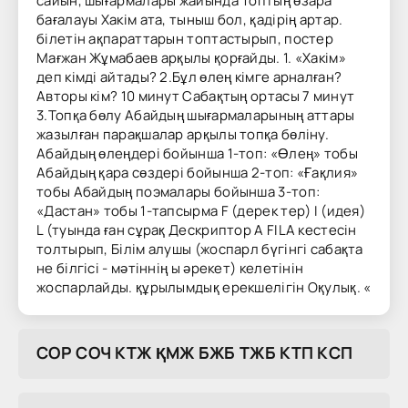
сайын, шығармалары жайында Топтың өзара
бағалауы Хакім ата, тыныш бол, қадірің артар.
білетін ақпараттарын топтастырып, постер
Мағжан Жұмабаев арқылы қорғайды. 1. «Хакім»
деп кімді айтады? 2.Бұл өлең кімге арналған?
Авторы кім? 10 минут Сабақтың ортасы 7 минут
3.Топқа бөлу Абайдың шығармаларының аттары
жазылған парақшалар арқылы топқа бөліну.
Абайдың өлеңдері бойынша 1-топ: «Өлең» тобы
Абайдың қара сөздері бойынша 2-топ: «Ғақлия»
тобы Абайдың поэмалары бойынша 3-топ:
«Дастан» тобы 1-тапсырма F (дерек тер) I (идея)
L (туында ған сұрақ Дескриптор A FILA кестесін
толтырып, Білім алушы (жоспарл бүгінгі сабақта
не білгісі - мәтіннің ы әрекет) келетінін
жоспарлайды. құрылымдық ерекшелігін Оқулық. «
COP COЧ KTЖ ҚMЖ БЖБ TЖБ KTП KCП