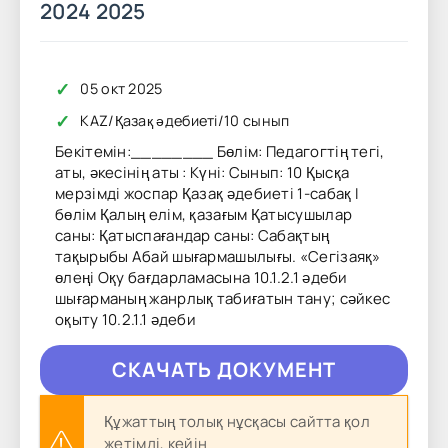
2024 2025
✓
05 окт 2025
✓
KAZ
/
Қазақ әдебиеті
/
10 сынып
Бекітемін:________ Бөлім: Педагогтің тегі,
аты, әкесінің аты : Күні: Сынып: 10 Қысқа
мерзімді жоспар Қазақ әдебиеті 1-сабақ І
бөлім Қалың елім, қазағым Қатысушылар
саны: Қатыспағандар саны: Сабақтың
тақырыбы Абай шығармашылығы. «Сегізаяқ»
өлеңі Оқу бағдарламасына 10.1.2.1 әдеби
шығарманың жанрлық табиғатын тану; сәйкес
оқыту 10.2.1.1 әдеби
CКAЧAТЬ ДОКУМЕНТ
Құжаттың толық нұсқасы сайтта қол
жетімді, кейін