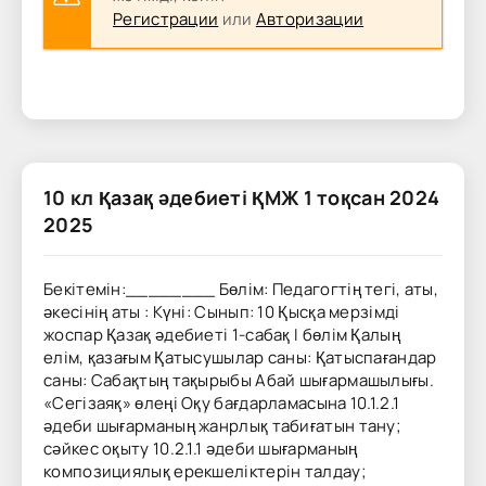
Регистрации
или
Авторизации
10 кл Қазақ әдебиеті ҚМЖ 1 тоқсан 2024
2025
Бекітемін:________ Бөлім: Педагогтің тегі, аты,
әкесінің аты : Күні: Сынып: 10 Қысқа мерзімді
жоспар Қазақ әдебиеті 1-сабақ І бөлім Қалың
елім, қазағым Қатысушылар саны: Қатыспағандар
саны: Сабақтың тақырыбы Абай шығармашылығы.
«Сегізаяқ» өлеңі Оқу бағдарламасына 10.1.2.1
әдеби шығарманың жанрлық табиғатын тану;
сәйкес оқыту 10.2.1.1 әдеби шығарманың
композициялық ерекшеліктерін талдау;