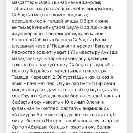
мақсаттары Әдеби шығарманың жанрлық
табиғатын ажырата алады, әдеби шығарманың
Сабақтың мақсаты композициялық
ерекшеліктерін талдай алады.  бірлік және
ынтымақ Құндылықтарға баулу  әділдік және
жауапкершілік  еңбекқорлық және кәсіби
біліктілік Сабақтың барысы Сабақтың Білім
алушының кезеңі/ Педагогтің әрекеті Бағалау
Ресурстар әрекеті уақыт 1.Ұйымдастыру Ауызша
мадақтау Оқушылармен амандасу, қатысуын
арқылы бағалау түгендеу. Сабақтың тақырыбы
мен оқу Жарайсың! мақсатымен таныстыру;
Тамаша! Керемет! 2.Ойтүрткі Шын хакім, сөзің
асыл – баға жет пес, Оқушылар бүгінгі Бір сөзің
мың жыл жүрсе, дәмі кетпес. сабақтың тақырыбы
мен Оқулық Қарадан хакім болған сендей жанның
Сабақтың оқу мақсатын 10-сынып Әлемнің
құлағынан әні кетпес! басталуы айқындайды.
«Атамұра» Ай, жыл өтер, дү ние көшін тартар, 5
минут баспасы Өлтіріп талай жанды, жүгін артар.
Әр топ Абайдың Көз ашып, жұртың ояу болған