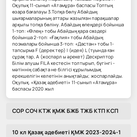
Оқулық 11-сынып «Атамұра» баспасы Топтың
өзара бағалауы 3.Топқа бөлу Абайдың
шығармаларының аттары жазылған парақшалар
арқылы топқа бөліну. Абайдың өлеңдері бойынша
1-топ: «Өлең» тобы Абайдың қара сөздері
бойынша 2-топ: «Ғақлия» тобы Абайдың
поэмалары бойынша 3-топ: «Дастан» тобы 1-
тапсырма F (дерек тер) I (идея) L (туында ған
сұрақ тар, A (жоспарл ы әрекет) Дескриптор
Білім алушы FILA кестесін толтырып, бүгінгі -
мәтіннің сабақта не білгісі құрылымдық
ерекшелігін келетінін анықтайды; жоспарлайды.
Оқулық. «Қазақ әдебиеті» 11-сынып «Атамұра»
баспасы 2020 жыл
COP COЧ KTЖ ҚMЖ БЖБ TЖБ KTП KCП
10 кл Қазақ әдебиеті ҚМЖ 2023-2024-1