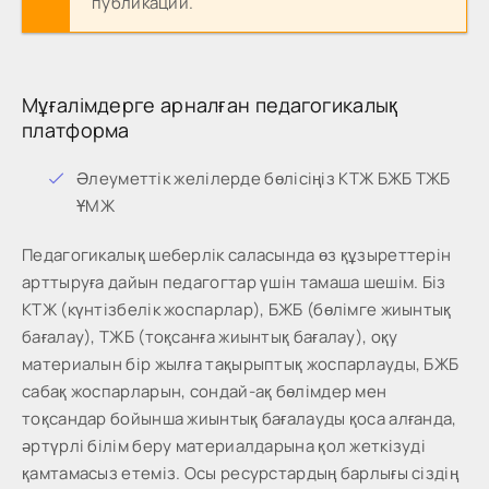
публикации.
Мұғалімдерге арналған педагогикалық
платформа
Әлеуметтік желілерде бөлісіңіз КТЖ БЖБ ТЖБ
ҰМЖ
Педагогикалық шеберлік саласында өз құзыреттерін
арттыруға дайын педагогтар үшін тамаша шешім. Біз
КТЖ (күнтізбелік жоспарлар), БЖБ (бөлімге жиынтық
бағалау), ТЖБ (тоқсанға жиынтық бағалау), оқу
материалын бір жылға тақырыптық жоспарлауды, БЖБ
сабақ жоспарларын, сондай-ақ бөлімдер мен
тоқсандар бойынша жиынтық бағалауды қоса алғанда,
әртүрлі білім беру материалдарына қол жеткізуді
қамтамасыз етеміз. Осы ресурстардың барлығы сіздің