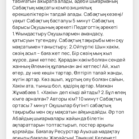
табиғатын ажырата алады, әдеби шығарманың
Сабақтың мақсаты композициялық
ерекшеліктерін талдай алады. Сабақтың кезеңі/
уақыт Сабақтың басталуы 5 минут Сабақтың
барысы Оқушының әрекеті Педагогтің әрекеті
1.Ұйымдастыру Оқушылармен амандасу,
қатысуын түгендеу. Сабақтың тақырыбы мен оқу
мақсатымен таныстыру; 2.Ойтүрткі Шын хакім,
сөзің асыл – баға жет пес, Бір сөзің мың жыл
жүрсе, дәмі кетпес. Қарадан хакім болған сендей
жанның Әлемнің құлағынан әні кетпес! Ай, жыл
өтер, дү ние көшін тартар, Өлтіріп талай жанды,
жүгін артар. Көз ашып, жұртың ояу болған сайын,
Хакім ата, тыныш бол, қадірің артар. Мағжан
Жұмабаев 1. «Хакім» деп кімді айтады? 2.Бұл өлең
кімге арналған? Авторы кім? 10 минут Сабақтың
ортасы 7 минут Оқушылар бүгінгі сабақтың
тақырыбы мен оқу мақсатын айқындайды. Әр топ
Абайдың шығармалары жайында білетін
ақпараттарын топтастырып, постер арқылы
қорғайды. Бағалау Ресурстар Ауызша мадақтау
арқылы бағалау Жарайсың! Тамаша! Керемет!