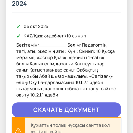
2024
✓
05 окт 2025
✓
KAZ
/
Қазақ әдебиеті
/
10 сынып
Бекітемін:_________ Бөлім: Педагогтің
тегі, аты, әкесінің аты : Күні: Сынып: 10 Қысқа
мерзімді жоспар Қазақ әдебиеті 1-сабақ І
бөлім Қалың елім, қазағым Қатысушылар
саны: Қатыспағандар саны: Сабақтың
тақырыбы Абай шығармашылығы. «Сегізаяқ»
өлеңі Оқу бағдарламасына 10.1.2.1 әдеби
шығарманың жанрлық табиғатын тану; сәйкес
оқыту 10.2.1.1 әдеби
CКAЧAТЬ ДОКУМЕНТ
Құжаттың толық нұсқасы сайтта қол
жетімді, кейін