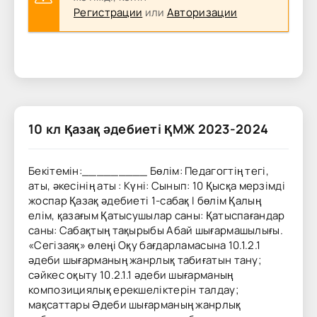
Регистрации
или
Авторизации
10 кл Қазақ әдебиеті ҚМЖ 2023-2024
Бекітемін:_________ Бөлім: Педагогтің тегі,
аты, әкесінің аты : Күні: Сынып: 10 Қысқа мерзімді
жоспар Қазақ әдебиеті 1-сабақ І бөлім Қалың
елім, қазағым Қатысушылар саны: Қатыспағандар
саны: Сабақтың тақырыбы Абай шығармашылығы.
«Сегізаяқ» өлеңі Оқу бағдарламасына 10.1.2.1
әдеби шығарманың жанрлық табиғатын тану;
сәйкес оқыту 10.2.1.1 әдеби шығарманың
композициялық ерекшеліктерін талдау;
мақсаттары Әдеби шығарманың жанрлық