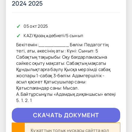
2024 2025
✓
05 окт 2025
✓
KAZ
/
Қазақ әдебиеті
/
5 сынып
Бекітемін:__________ Бөлім: Педагогтің
тегі, аты, әкесінің аты : Күні: Сынып: 5
Сабақтың тақырыбы: Оқу бағдарламасына
сәйкес оқыту мақсаты: Сабақтың мақсаты
Құндылықтарға баулу Қысқа мерзімді сабақ
жоспары 1-сабақ 3-бөлім: Адамгершілік -
асыл қасиет Қатысушылар саны:
Қатыспағандар саны: Мысал.
А.Байтұрсынұлы «Адамдық диқаншысы» өлеңі
5. 1. 2. 1
CКAЧAТЬ ДОКУМЕНТ
Құжаттың толық нұсқасы сайтта қол