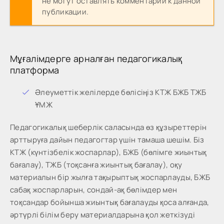
не могут оставлять комментарии к данной
публикации.
Мұғалімдерге арналған педагогикалық
платформа
Әлеуметтік желілерде бөлісіңіз КТЖ БЖБ ТЖБ
ҰМЖ
Педагогикалық шеберлік саласында өз құзыреттерін
арттыруға дайын педагогтар үшін тамаша шешім. Біз
КТЖ (күнтізбелік жоспарлар), БЖБ (бөлімге жиынтық
бағалау), ТЖБ (тоқсанға жиынтық бағалау), оқу
материалын бір жылға тақырыптық жоспарлауды, БЖБ
сабақ жоспарларын, сондай-ақ бөлімдер мен
тоқсандар бойынша жиынтық бағалауды қоса алғанда,
әртүрлі білім беру материалдарына қол жеткізуді