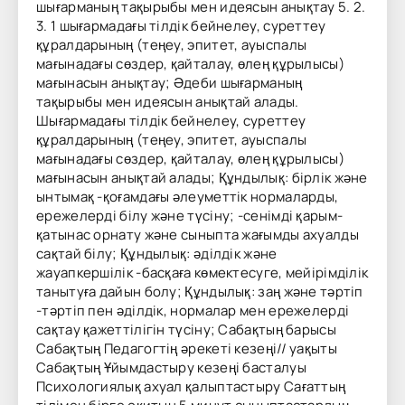
шығарманың тақырыбы мен идеясын анықтау 5. 2.
3. 1 шығармадағы тілдік бейнелеу, суреттеу
құралдарының (теңеу, эпитет, ауыспалы
мағынадағы сөздер, қайталау, өлең құрылысы)
мағынасын анықтау; Әдеби шығарманың
тақырыбы мен идеясын анықтай алады.
Шығармадағы тілдік бейнелеу, суреттеу
құралдарының (теңеу, эпитет, ауыспалы
мағынадағы сөздер, қайталау, өлең құрылысы)
мағынасын анықтай алады; Құндылық: бірлік және
ынтымақ -қоғамдағы әлеуметтік нормаларды,
ережелерді білу және түсіну; -сенімді қарым-
қатынас орнату және сыныпта жағымды ахуалды
сақтай білу; Құндылық: әділдік және
жауапкершілік -басқаға көмектесуге, мейірімділік
танытуға дайын болу; Құндылық: заң және тәртіп
-тәртіп пен әділдік, нормалар мен ережелерді
сақтау қажеттілігін түсіну; Сабақтың барысы
Сабақтың Педагогтің әрекеті кезеңі// уақыты
Сабақтың Ұйымдастыру кезеңі басталуы
Психологиялық ахуал қалыптастыру Сағаттың