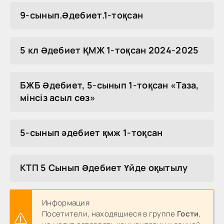
9-сынып.Әдебиет.1-тоқсан
5 кл Әдебиет ҚМЖ 1-тоқсан 2024-2025
БЖБ Әдебиет, 5-сынып 1-тоқсан «Таза,
мінсіз асыл сөз»
5-сынып әдебиет қмж 1-тоқсан
КТП 5 Сынып Әдебиет Үйде оқытылу
Информация
Посетители, находящиеся в группе
Гости
,