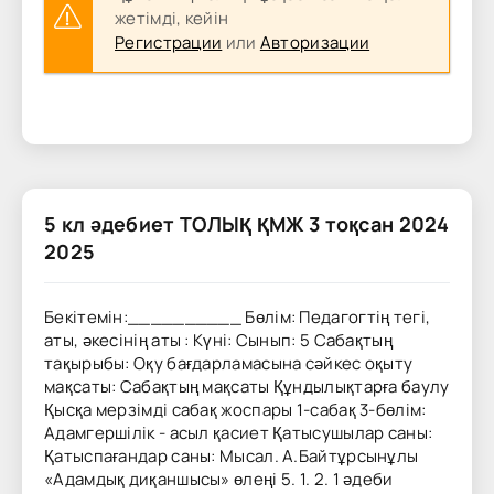
жетімді, кейін
Регистрации
или
Авторизации
5 кл әдебиет ТОЛЫҚ ҚМЖ 3 тоқсан 2024
2025
Бекітемін:__________ Бөлім: Педагогтің тегі,
аты, әкесінің аты : Күні: Сынып: 5 Сабақтың
тақырыбы: Оқу бағдарламасына сәйкес оқыту
мақсаты: Сабақтың мақсаты Құндылықтарға баулу
Қысқа мерзімді сабақ жоспары 1-сабақ 3-бөлім:
Адамгершілік - асыл қасиет Қатысушылар саны:
Қатыспағандар саны: Мысал. А.Байтұрсынұлы
«Адамдық диқаншысы» өлеңі 5. 1. 2. 1 әдеби