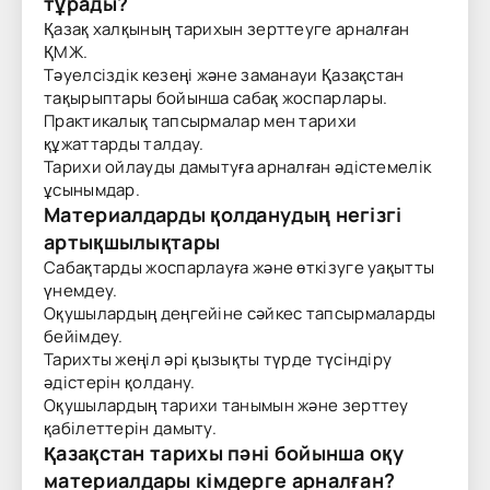
тұрады?
Қазақ халқының тарихын зерттеуге арналған
ҚМЖ.
Тәуелсіздік кезеңі және заманауи Қазақстан
тақырыптары бойынша сабақ жоспарлары.
Практикалық тапсырмалар мен тарихи
құжаттарды талдау.
Тарихи ойлауды дамытуға арналған әдістемелік
ұсынымдар.
Материалдарды қолданудың негізгі
артықшылықтары
Сабақтарды жоспарлауға және өткізуге уақытты
үнемдеу.
Оқушылардың деңгейіне сәйкес тапсырмаларды
бейімдеу.
Тарихты жеңіл әрі қызықты түрде түсіндіру
әдістерін қолдану.
Оқушылардың тарихи танымын және зерттеу
қабілеттерін дамыту.
Қазақстан тарихы пәні бойынша оқу
материалдары кімдерге арналған?