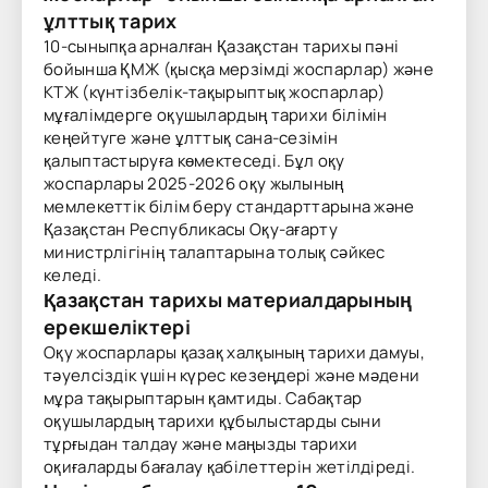
ұлттық тарих
10-сыныпқа арналған Қазақстан тарихы пәні
бойынша ҚМЖ (қысқа мерзімді жоспарлар) және
КТЖ (күнтізбелік-тақырыптық жоспарлар)
мұғалімдерге оқушылардың тарихи білімін
кеңейтуге және ұлттық сана-сезімін
қалыптастыруға көмектеседі. Бұл оқу
жоспарлары 2025-2026 оқу жылының
мемлекеттік білім беру стандарттарына және
Қазақстан Республикасы Оқу-ағарту
министрлігінің талаптарына толық сәйкес
келеді.
Қазақстан тарихы материалдарының
ерекшеліктері
Оқу жоспарлары қазақ халқының тарихи дамуы,
тәуелсіздік үшін күрес кезеңдері және мәдени
мұра тақырыптарын қамтиды. Сабақтар
оқушылардың тарихи құбылыстарды сыни
тұрғыдан талдау және маңызды тарихи
оқиғаларды бағалау қабілеттерін жетілдіреді.