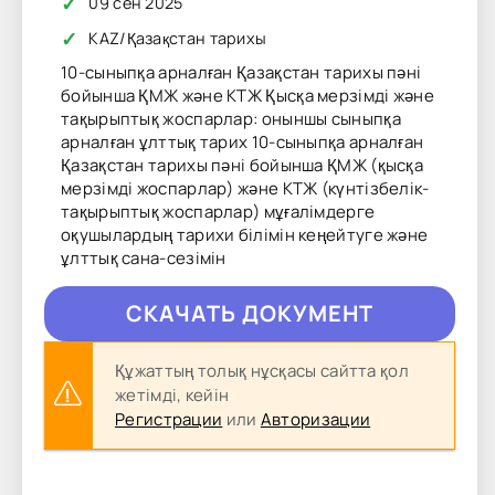
✓
09 сен 2025
✓
KAZ
/
Қазақстан тарихы
10-сыныпқа арналған Қазақстан тарихы пәні
бойынша ҚМЖ және КТЖ Қысқа мерзімді және
тақырыптық жоспарлар: оныншы сыныпқа
арналған ұлттық тарих 10-сыныпқа арналған
Қазақстан тарихы пәні бойынша ҚМЖ (қысқа
мерзімді жоспарлар) және КТЖ (күнтізбелік-
тақырыптық жоспарлар) мұғалімдерге
оқушылардың тарихи білімін кеңейтуге және
ұлттық сана-сезімін
CКAЧAТЬ ДОКУМЕНТ
Құжаттың толық нұсқасы сайтта қол
жетімді, кейін
Регистрации
или
Авторизации