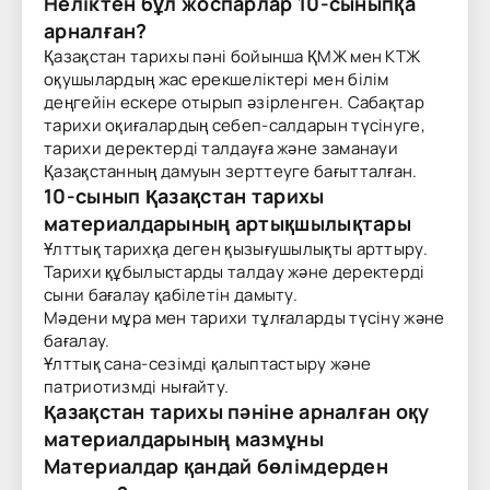
Неліктен бұл жоспарлар 10-сыныпқа
арналған?
Қазақстан тарихы пәні бойынша ҚМЖ мен КТЖ
оқушылардың жас ерекшеліктері мен білім
деңгейін ескере отырып әзірленген. Сабақтар
тарихи оқиғалардың себеп-салдарын түсінуге,
тарихи деректерді талдауға және заманауи
Қазақстанның дамуын зерттеуге бағытталған.
10-сынып Қазақстан тарихы
материалдарының артықшылықтары
Ұлттық тарихқа деген қызығушылықты арттыру.
Тарихи құбылыстарды талдау және деректерді
сыни бағалау қабілетін дамыту.
Мәдени мұра мен тарихи тұлғаларды түсіну және
бағалау.
Ұлттық сана-сезімді қалыптастыру және
патриотизмді нығайту.
Қазақстан тарихы пәніне арналған оқу
материалдарының мазмұны
Материалдар қандай бөлімдерден