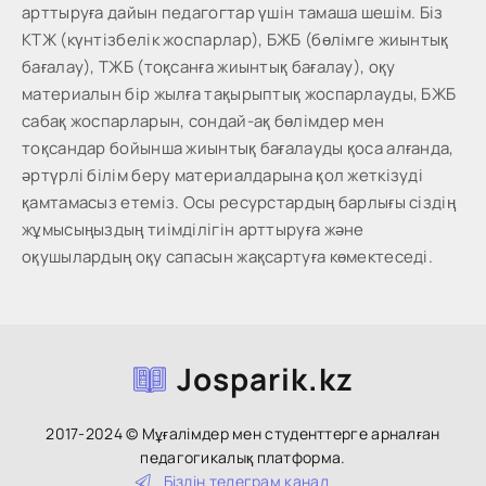
арттыруға дайын педагогтар үшін тамаша шешім. Біз
КТЖ (күнтізбелік жоспарлар), БЖБ (бөлімге жиынтық
бағалау), ТЖБ (тоқсанға жиынтық бағалау), оқу
материалын бір жылға тақырыптық жоспарлауды, БЖБ
сабақ жоспарларын, сондай-ақ бөлімдер мен
тоқсандар бойынша жиынтық бағалауды қоса алғанда,
әртүрлі білім беру материалдарына қол жеткізуді
қамтамасыз етеміз. Осы ресурстардың барлығы сіздің
жұмысыңыздың тиімділігін арттыруға және
оқушылардың оқу сапасын жақсартуға көмектеседі.
Josparik.kz
2017-2024 © Мұғалімдер мен студенттерге арналған
педагогикалық платформа.
Біздін тeлeгpaм кaнaл