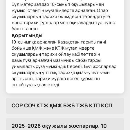
Бұл материалдар 10-сынып оқушыларымен
жұмыс істейтін мұғалімдерге арналған. Олар
оқушылардың тарихи білімдерін тереңдетуге
және тарихи тұлғалар мен оқиғаларды түсінуіне
бағытталған.
Қорытынды
10-сыныпқа арналған Қазақстан тарихы пәні
бойынша ҚМЖ және КТЖ мұғалімдерге
оқушылардың тарихи ойлау қабілеттерін
дамытуға арналған мазмұнды сабақтарды
ұйымдастыруға мүмкіндік береді. Бұл жоспарлар
оқушылардың ұлттық тарихқа қызығушылығын
арттырып, тарихи мұраға деген құрметін
нығайтуға ықпал етеді.
COP COЧ KTЖ ҚMЖ БЖБ TЖБ KTП KCП
2025-2026 оқу жылы жоспарлар. 10