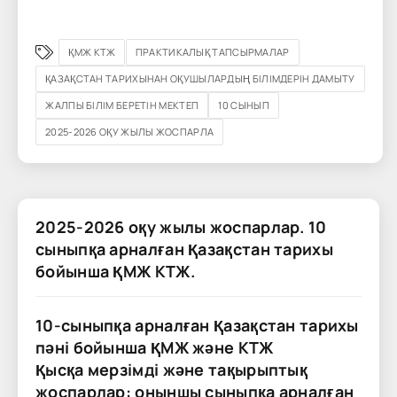
ҚМЖ КТЖ
ПРАКТИКАЛЫҚ ТАПСЫРМАЛАР
ҚАЗАҚСТАН ТАРИХЫНАН ОҚУШЫЛАРДЫҢ БІЛІМДЕРІН ДАМЫТУ
ЖАЛПЫ БІЛІМ БЕРЕТІН МЕКТЕП
10 СЫНЫП
2025-2026 ОҚУ ЖЫЛЫ ЖОСПАРЛА
2025-2026 оқу жылы жоспарлар. 10
сыныпқа арналған Қазақстан тарихы
бойынша ҚМЖ КТЖ.
10-сыныпқа арналған Қазақстан тарихы
пәні бойынша ҚМЖ және КТЖ
Қысқа мерзімді және тақырыптық
жоспарлар: оныншы сыныпқа арналған