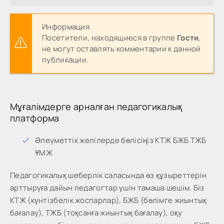
Информация
Посетители, находящиеся в группе
Гости
,
не могут оставлять комментарии к данной
публикации.
Мұғалімдерге арналған педагогикалық
платформа
Әлеуметтік желілерде бөлісіңіз КТЖ БЖБ ТЖБ
ҰМЖ
Педагогикалық шеберлік саласында өз құзыреттерін
арттыруға дайын педагогтар үшін тамаша шешім. Біз
КТЖ (күнтізбелік жоспарлар), БЖБ (бөлімге жиынтық
бағалау), ТЖБ (тоқсанға жиынтық бағалау), оқу