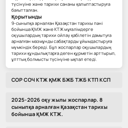
түсінуіне және тарихи сананы қалыптастыруға
бағытталған.
Қорытынды
9-сыныпқа арналған Қазақстан тарихы пәні
бойынша ҚМЖ және КТЖ мұғалімдерге
оқушылардың тарихи ойлау қабілетін дамытуға
арналған мазмұнды сабақтарды ұйымдастыруға
мүмкіндік береді. Бұл жоспарлар оқушылардың
тарихи құндылықтарға деген құрметін арттырып,
ұлттық болмысты түсінуіне ықпал етеді.
COP COЧ KTЖ ҚMЖ БЖБ TЖБ KTП KCП
2025-2026 оқу жылы жоспарлар. 8
сыныпқа арналған Қазақстан тарихы
бойынша ҚМЖ КТЖ.