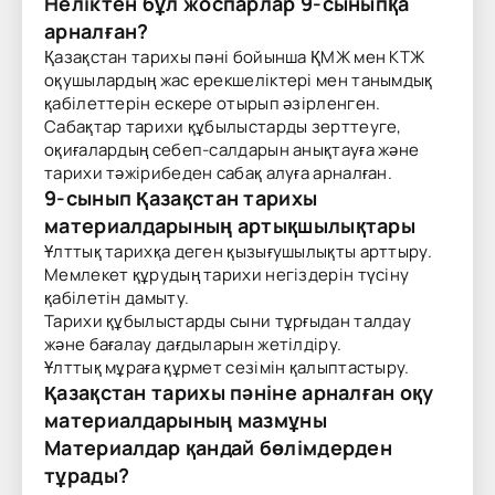
Неліктен бұл жоспарлар 9-сыныпқа
арналған?
Қазақстан тарихы пәні бойынша ҚМЖ мен КТЖ
оқушылардың жас ерекшеліктері мен танымдық
қабілеттерін ескере отырып әзірленген.
Сабақтар тарихи құбылыстарды зерттеуге,
оқиғалардың себеп-салдарын анықтауға және
тарихи тәжірибеден сабақ алуға арналған.
9-сынып Қазақстан тарихы
материалдарының артықшылықтары
Ұлттық тарихқа деген қызығушылықты арттыру.
Мемлекет құрудың тарихи негіздерін түсіну
қабілетін дамыту.
Тарихи құбылыстарды сыни тұрғыдан талдау
және бағалау дағдыларын жетілдіру.
Ұлттық мұраға құрмет сезімін қалыптастыру.
Қазақстан тарихы пәніне арналған оқу
материалдарының мазмұны
Материалдар қандай бөлімдерден
тұрады?