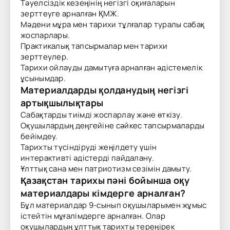
Тәуелсіздік кезеңінің негізгі оқиғаларын
зерттеуге арналған ҚМЖ.
Мәдени мұра мен тарихи тұлғалар туралы сабақ
жоспарлары.
Практикалық тапсырмалар мен тарихи
зерттеулер.
Тарихи ойлауды дамытуға арналған әдістемелік
ұсынымдар.
Материалдарды қолданудың негізгі
артықшылықтары
Сабақтарды тиімді жоспарлау және өткізу.
Оқушылардың деңгейіне сәйкес тапсырмаларды
бейімдеу.
Тарихты түсіндіруді жеңілдету үшін
интерактивті әдістерді пайдалану.
Ұлттық сана мен патриотизм сезімін дамыту.
Қазақстан тарихы пәні бойынша оқу
материалдары кімдерге арналған?
Бұл материалдар 9-сынып оқушыларымен жұмыс
істейтін мұғалімдерге арналған. Олар
оқушылардың ұлттық тарихты тереңірек