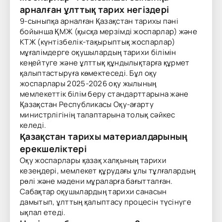
арналған ұлттық тарих негіздері
9-сыныпқа арналған Қазақстан тарихы пәні
бойынша ҚМЖ (қысқа мерзімді жоспарлар) және
КТЖ (күнтізбелік-тақырыптық жоспарлар)
мұғалімдерге оқушылардың тарихи білімін
кеңейтуге және ұлттық құндылықтарға құрмет
қалыптастыруға көмектеседі. Бұл оқу
жоспарлары 2025-2026 оқу жылының
мемлекеттік білім беру стандарттарына және
Қазақстан Республикасы Оқу-ағарту
министрлігінің талаптарына толық сәйкес
келеді.
Қазақстан тарихы материалдарының
ерекшеліктері
Оқу жоспарлары қазақ халқының тарихи
кезеңдері, мемлекет құрудағы ұлы тұлғалардың
рөлі және мәдени мұраларға бағытталған.
Сабақтар оқушылардың тарихи санасын
дамытып, ұлттың қалыптасу процесін түсінуге
ықпал етеді.