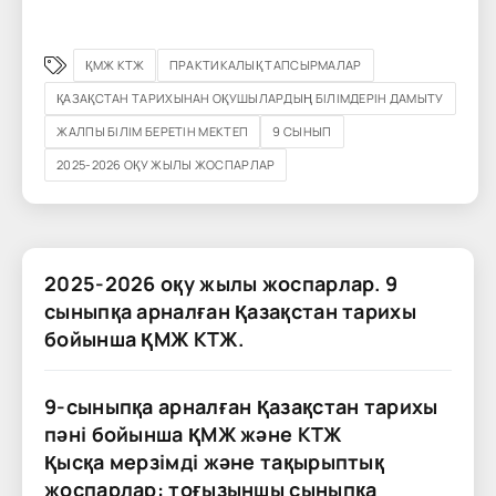
ҚМЖ КТЖ
ПРАКТИКАЛЫҚ ТАПСЫРМАЛАР
ҚАЗАҚСТАН ТАРИХЫНАН ОҚУШЫЛАРДЫҢ БІЛІМДЕРІН ДАМЫТУ
ЖАЛПЫ БІЛІМ БЕРЕТІН МЕКТЕП
9 СЫНЫП
2025-2026 ОҚУ ЖЫЛЫ ЖОСПАРЛАР
2025-2026 оқу жылы жоспарлар. 9
сыныпқа арналған Қазақстан тарихы
бойынша ҚМЖ КТЖ.
9-сыныпқа арналған Қазақстан тарихы
пәні бойынша ҚМЖ және КТЖ
Қысқа мерзімді және тақырыптық
жоспарлар: тоғызыншы сыныпқа