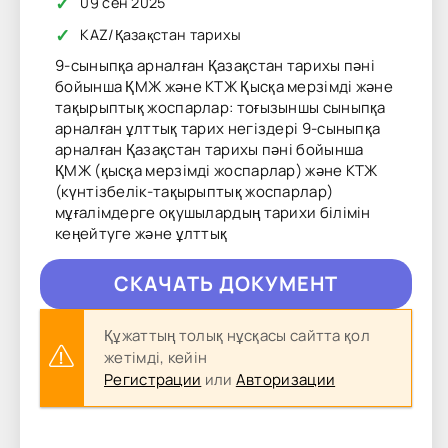
✓
09 сен 2025
✓
KAZ
/
Қазақстан тарихы
9-сыныпқа арналған Қазақстан тарихы пәні
бойынша ҚМЖ және КТЖ Қысқа мерзімді және
тақырыптық жоспарлар: тоғызыншы сыныпқа
арналған ұлттық тарих негіздері 9-сыныпқа
арналған Қазақстан тарихы пәні бойынша
ҚМЖ (қысқа мерзімді жоспарлар) және КТЖ
(күнтізбелік-тақырыптық жоспарлар)
мұғалімдерге оқушылардың тарихи білімін
кеңейтуге және ұлттық
CКAЧAТЬ ДОКУМЕНТ
Құжаттың толық нұсқасы сайтта қол
жетімді, кейін
Регистрации
или
Авторизации