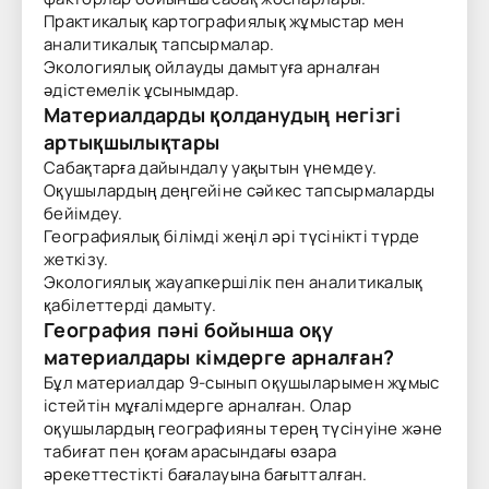
Практикалық картографиялық жұмыстар мен
аналитикалық тапсырмалар.
Экологиялық ойлауды дамытуға арналған
әдістемелік ұсынымдар.
Материалдарды қолданудың негізгі
артықшылықтары
Сабақтарға дайындалу уақытын үнемдеу.
Оқушылардың деңгейіне сәйкес тапсырмаларды
бейімдеу.
Географиялық білімді жеңіл әрі түсінікті түрде
жеткізу.
Экологиялық жауапкершілік пен аналитикалық
қабілеттерді дамыту.
География пәні бойынша оқу
материалдары кімдерге арналған?
Бұл материалдар 9-сынып оқушыларымен жұмыс
істейтін мұғалімдерге арналған. Олар
оқушылардың географияны терең түсінуіне және
табиғат пен қоғам арасындағы өзара
әрекеттестікті бағалауына бағытталған.