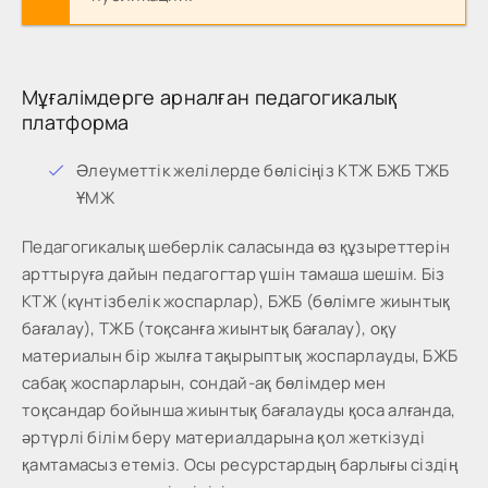
Мұғалімдерге арналған педагогикалық
платформа
Әлеуметтік желілерде бөлісіңіз КТЖ БЖБ ТЖБ
ҰМЖ
Педагогикалық шеберлік саласында өз құзыреттерін
арттыруға дайын педагогтар үшін тамаша шешім. Біз
КТЖ (күнтізбелік жоспарлар), БЖБ (бөлімге жиынтық
бағалау), ТЖБ (тоқсанға жиынтық бағалау), оқу
материалын бір жылға тақырыптық жоспарлауды, БЖБ
сабақ жоспарларын, сондай-ақ бөлімдер мен
тоқсандар бойынша жиынтық бағалауды қоса алғанда,
әртүрлі білім беру материалдарына қол жеткізуді
қамтамасыз етеміз. Осы ресурстардың барлығы сіздің