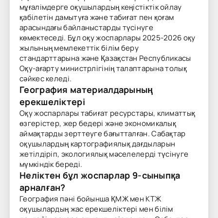
мұғалімдерге оқушылардың кеңістіктік ойлау
қабілетін дамытуға және табиғат пен қоғам
арасындағы байланыстарды түсінуге
көмектеседі. Бұл оқу жоспарлары 2025-2026 оқу
жылының мемлекеттік білім беру
стандарттарына және Қазақстан Республикасы
Оқу-ағарту министрлігінің талаптарына толық
сәйкес келеді.
География материалдарының
ерекшеліктері
Оқу жоспарлары табиғат ресурстары, климаттық
өзгерістер, жер бедері және экономикалық
аймақтарды зерттеуге бағытталған. Сабақтар
оқушылардың картографиялық дағдыларын
жетілдіріп, экологиялық мәселелерді түсінуге
мүмкіндік береді.
Неліктен бұл жоспарлар 9-сыныпқа
арналған?
География пәні бойынша ҚМЖ мен КТЖ
оқушылардың жас ерекшеліктері мен білім