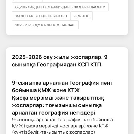
ОҚУШЫЛАРДЫҢ ГЕОГРАФИЯДАН БІЛІМДЕРІН ДАМЫТУ
ЖАЛПЫ БІЛІМ БЕРЕТІН МЕКТЕП
9 СЫНЫП
2025-2026 ОҚУ ЖЫЛЫ ЖОСПАРЛАР.
2025-2026 оқу жылы жоспарлар. 9
сыныпқа Географиядан КСП КТП.
9-сыныпқа арналған География пәні
бойынша ҚМЖ және КТЖ
Қысқа мерзімді және тақырыптық
жоспарлар: тоғызыншы сыныпқа
арналған география негіздері
9-сыныпқа арналған География пәні бойынша
ҚМЖ (қысқа мерзімді жоспарлар) және КТЖ
(күнтізбелік-тақырыптық жоспарлар)