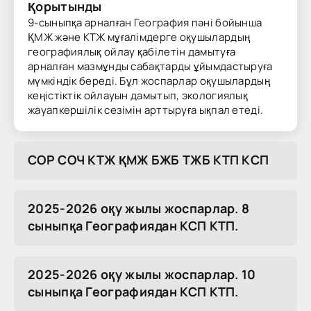
Қорытынды
9-сыныпқа арналған География пәні бойынша
ҚМЖ және КТЖ мұғалімдерге оқушылардың
географиялық ойлау қабілетін дамытуға
арналған мазмұнды сабақтарды ұйымдастыруға
мүмкіндік береді. Бұл жоспарлар оқушылардың
кеңістіктік ойлауын дамытып, экологиялық
жауапкершілік сезімін арттыруға ықпал етеді.
COP COЧ KTЖ ҚMЖ БЖБ TЖБ KTП KCП
2025-2026 оқу жылы жоспарлар. 8
сыныпқа Географиядан КСП КТП.
2025-2026 оқу жылы жоспарлар. 10
сыныпқа Географиядан КСП КТП.