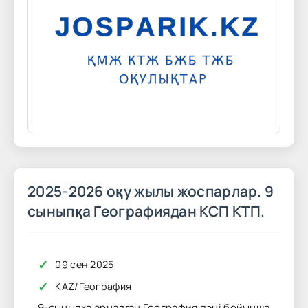
2025-2026 оқу жылы жоспарлар. 9
сыныпқа Географиядан КСП КТП.
✓
09 сен 2025
✓
KAZ
/
География
9-сыныпқа арналған География пәні бойынша