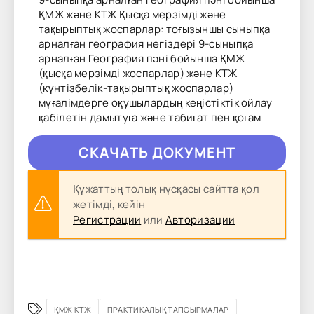
ҚМЖ және КТЖ Қысқа мерзімді және
тақырыптық жоспарлар: тоғызыншы сыныпқа
арналған география негіздері 9-сыныпқа
арналған География пәні бойынша ҚМЖ
(қысқа мерзімді жоспарлар) және КТЖ
(күнтізбелік-тақырыптық жоспарлар)
мұғалімдерге оқушылардың кеңістіктік ойлау
қабілетін дамытуға және табиғат пен қоғам
CКAЧAТЬ ДОКУМЕНТ
Құжаттың толық нұсқасы сайтта қол
жетімді, кейін
Регистрации
или
Авторизации
ҚМЖ КТЖ
ПРАКТИКАЛЫҚ ТАПСЫРМАЛАР