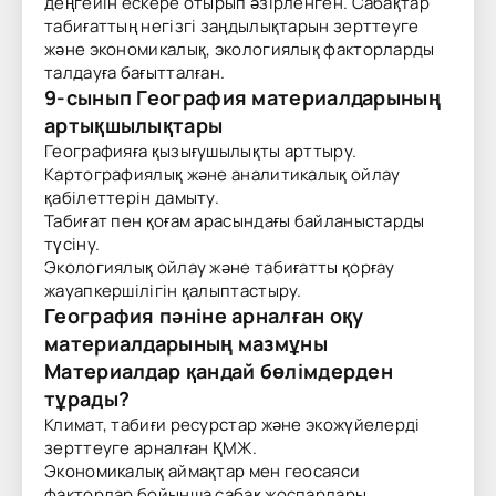
деңгейін ескере отырып әзірленген. Сабақтар
табиғаттың негізгі заңдылықтарын зерттеуге
және экономикалық, экологиялық факторларды
талдауға бағытталған.
9-сынып География материалдарының
артықшылықтары
Географияға қызығушылықты арттыру.
Картографиялық және аналитикалық ойлау
қабілеттерін дамыту.
Табиғат пен қоғам арасындағы байланыстарды
түсіну.
Экологиялық ойлау және табиғатты қорғау
жауапкершілігін қалыптастыру.
География пәніне арналған оқу
материалдарының мазмұны
Материалдар қандай бөлімдерден
тұрады?
Климат, табиғи ресурстар және экожүйелерді
зерттеуге арналған ҚМЖ.
Экономикалық аймақтар мен геосаяси
факторлар бойынша сабақ жоспарлары.