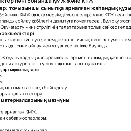
іктер пәні бойынша ҚМЖ және КТЖ
ар: тоғызыншы сыныпқа арналған жаһандық құзы
 бойынша ҚМЖ (қысқа мерзімді жоспарлар) және КТЖ (күнті
һандық ойлау қабілетін дамытуға көмектеседі. Бұл оқу жос
қу-ағарту министрлігінің талаптарына толық сәйкес келед
ерекшеліктері
ыстарды түсінуге, әлемдік экологиялық және әлеуметтік м
стыққа, сыни ойлау мен жауапкершілікке баулиды.
ТЖ оқушылардың жас ерекшеліктері мен танымдық қабілетте
әдени әртүрлілікті түсіну тақырыптарын қамтиды.
ың артықшылықтары
.
у.
қ ынтымақтастыққа бейімделу.
ларын қалыптастыру.
қу материалдарының мазмұны
ге арналған ҚМЖ.
ан сабақ жоспарлары.
дістемелік ұсынымдар.