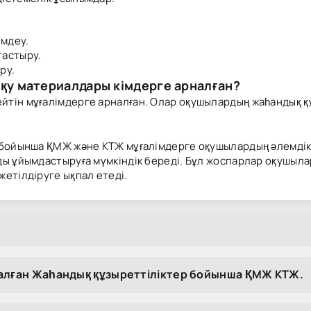
мдеу.
тастыру.
ру.
оқу материалдары кімдерге арналған?
тін мұғалімдерге арналған. Олар оқушылардың жаһандық құ
 бойынша ҚМЖ және КТЖ мұғалімдерге оқушылардың әлемдік
ды ұйымдастыруға мүмкіндік береді. Бұл жоспарлар оқушыла
етілдіруге ықпал етеді.
налған Жаһандық құзыреттіліктер бойынша ҚМЖ КТЖ.