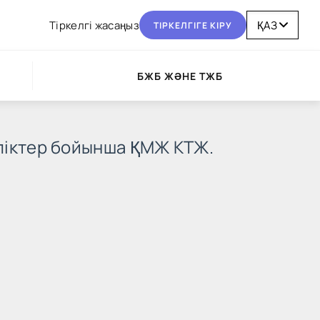
Тіркелгі жасаңыз
ТІРКЕЛГІГЕ КІРУ
БЖБ ЖӘНЕ ТЖБ
іліктер бойынша ҚМЖ КТЖ.