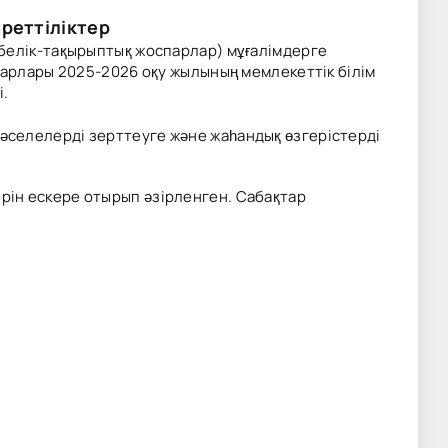
реттіліктер
збелік-тақырыптық жоспарлар) мұғалімдерге
парлары 2025-2026 оқу жылының мемлекеттік білім
і.
әселелерді зерттеуге және жаһандық өзгерістерді
рін ескере отырып әзірленген. Сабақтар