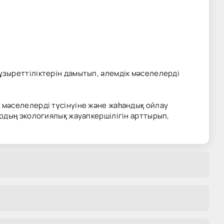
зыреттіліктерін дамытып, әлемдік мәселелерді
 мәселелерді түсінуіне және жаһандық ойлау
рдың экологиялық жауапкершілігін арттырып,