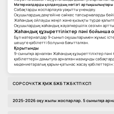
Материалдарды қолданудың негізгі артықшылықтары
Сабақтарды жоспарлауға уақытты үнемдеу.
Оқушылардың деңгейіне сәйкес тапсырмаларды бейі
Жаһандық ойлауды жеңіл және қызықты түрде қалып
Оқушылардың жаһандық жауапкершілік сезімін артты
Жаһандық құзыреттіліктер пәні бойынша 
Бұл материалдар 9-сынып оқушыларымен жұмыс істей
шешуге қабілетті болуына бағытталған.
Қорытынды
9-сыныпқа арналған Жаһандық құзыреттіліктер пәні
қабілеттерін дамытуға арналған мазмұнды сабақтар
мәдениетаралық қарым-қатынас жасау қабілеттерін ж
COP COЧ KTЖ ҚMЖ БЖБ TЖБ KTП KCП
2025-2026 оқу жылы жоспарлар. 5 сыныпқа ар