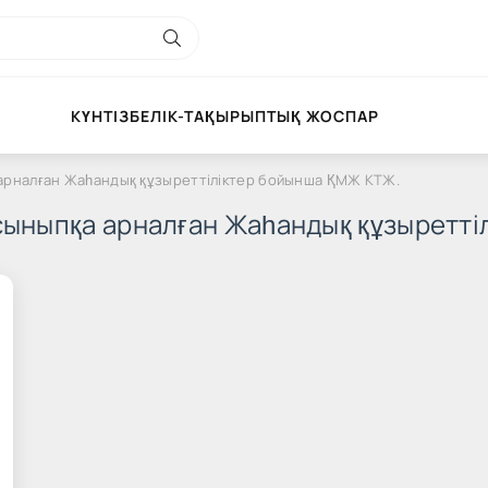
КҮНТІЗБЕЛІК-ТАҚЫРЫПТЫҚ ЖОСПАР
 арналған Жаһандық құзыреттіліктер бойынша ҚМЖ КТЖ.
сыныпқа арналған Жаһандық құзыретт