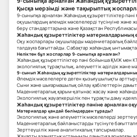
9-сыныпқа арналған Жаһандық құзыреттіл
Қысқа мерзімді және тақырыптық жоспарл
9-сыныпқа арналған Жаһандық құзыреттіліктер пәні
оқушылардың әлемдік мәселелерді түсінуіне және жа
беру стандарттарына және Қазақстан Республикасы О
Жаһандық құзыреттіліктер материалдарының 
Оқу жоспарлары оқушыларды мәдениетаралық байлан
талдауға бағыттайды. Сабақтар жаһандық ынтымақта
Неліктен бұл жоспарлар 9-сыныпқа арналған?
Жаһандық құзыреттіліктер пәні бойынша ҚМЖ мен К
экологиялық тұрақтылық, әлеуметтік әділдік және м
9-сынып Жаһандық құзыреттіліктер материалдарын
Әлемдік мәселелерге деген қызығушылықты арттыру
Сыни және шығармашылық ойлау қабілеттерін дамыт
Мәдениетаралық қарым-қатынас жасау және жаһанды
Экологиялық жауапкершілік пен тұрақты даму идея
Жаһандық құзыреттіліктер пәніне арналған о
Материалдар қандай бөлімдерден тұрады?
Экологиялық және әлеуметтік мәселелерді зерттеу
Мәдениетаралық байланыстарды түсінуге бағытталғ
Зерттеушілік және аналитикалық тапсырмалар.
Жауапты азаматтық ұстанымды дамытуға арналған ә