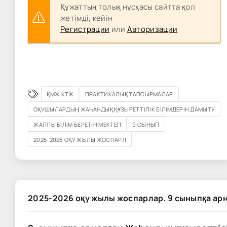
Құжаттың толық нұсқасы сайтта қол
жетімді, кейін
Регистрации
или
Авторизации
ҚМЖ КТЖ
ПРАКТИКАЛЫҚ ТАПСЫРМАЛАР
ОҚУШЫЛАРДЫҢ ЖАҺАНДЫҚ ҚҰЗЫРЕТТІЛІК БІЛІМДЕРІН ДАМЫТУ
ЖАЛПЫ БІЛІМ БЕРЕТІН МЕКТЕП
9 СЫНЫП
2025-2026 ОҚУ ЖЫЛЫ ЖОСПАРЛ
2025-2026 оқу жылы жоспарлар. 9 сыныпқа ар