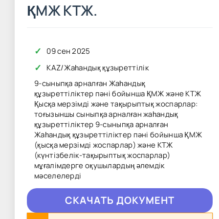
ҚМЖ КТЖ.
✓
09 сен 2025
✓
KAZ
/
Жаһандық құзыреттілік
9-сыныпқа арналған Жаһандық
құзыреттіліктер пәні бойынша ҚМЖ және КТЖ
Қысқа мерзімді және тақырыптық жоспарлар:
тоғызыншы сыныпқа арналған жаһандық
құзыреттіліктер 9-сыныпқа арналған
Жаһандық құзыреттіліктер пәні бойынша ҚМЖ
(қысқа мерзімді жоспарлар) және КТЖ
(күнтізбелік-тақырыптық жоспарлар)
мұғалімдерге оқушылардың әлемдік
мәселелерді
CКAЧAТЬ ДОКУМЕНТ