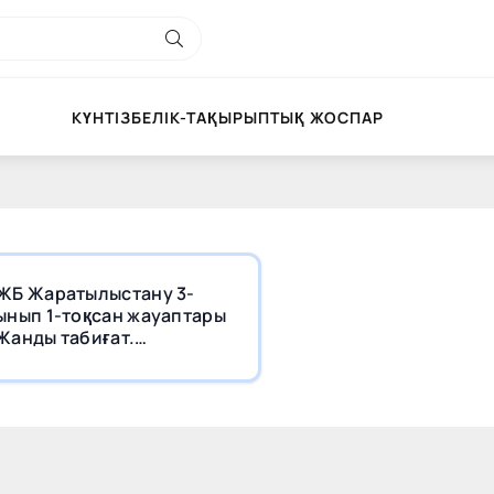
КҮНТІЗБЕЛІК-ТАҚЫРЫПТЫҚ ЖОСПАР
ЖБ Жаратылыстану 3-
ынып 1-тоқсан жауаптары
Жанды табиғат.
сімдіктер»