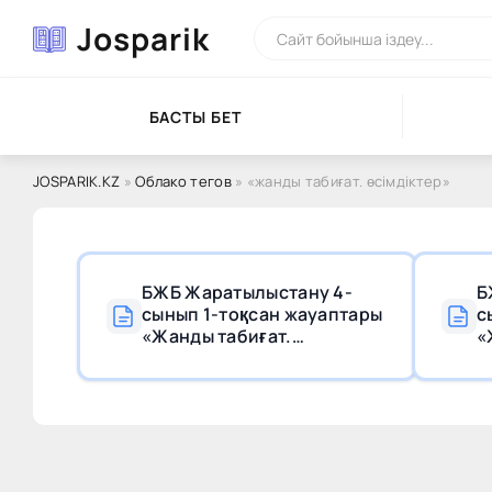
Josparik
БАСТЫ БЕТ
JOSPARIK.KZ
»
Облако тегов
» «жанды табиғат. өсімдіктер»
БЖБ Жаратылыстану 4-
Б
сынып 1-тоқсан жауаптары
с
«Жанды табиғат.
«
Өсімдіктер»
Ө