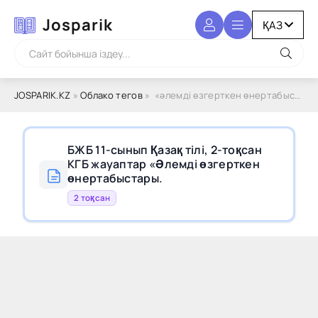
Josparik
JOSPARIK.KZ
»
Облако тегов
» «әлемді өзгерткен өнертабыстары. шешендік сөздер»
БЖБ 11-сынып Қазақ тілі, 2-тоқсан
КГБ жауаптар «Әлемді өзгерткен
өнертабыстары.
2 тоқсан