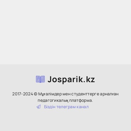
Josparik.kz
2017-2024 © Мұғалімдер мен студенттерге арналған
педагогикалық платформа.
Біздін тeлeгpaм кaнaл