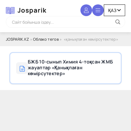
Josparik
JOSPARIK.KZ
»
Облако тегов
» «қанықпаған көмірсутектер»
БЖБ 10-сынып Химия 4-тоқсан ЖМБ
жауаптар «Қанықпаған
көмірсутектер»