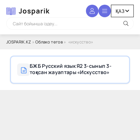
Josparik
JOSPARIK.KZ
»
Облако тегов
» «искусство»
БЖБ Русский язык Я2 3-сынып 3-
тоқсан жауаптары «Искусство»