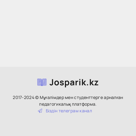
Josparik.kz
2017-2024 © Мұғалімдер мен студенттерге арналған
педагогикалық платформа.
Біздін тeлeгpaм кaнaл