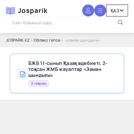
Josparik
JOSPARIK.KZ
»
Облако тегов
» «заман шындығы»
БЖБ 11-сынып Қазақ әдебиеті, 2-
тоқсан ЖМБ жауаптар «Заман
шындығы»
2 тоқсан