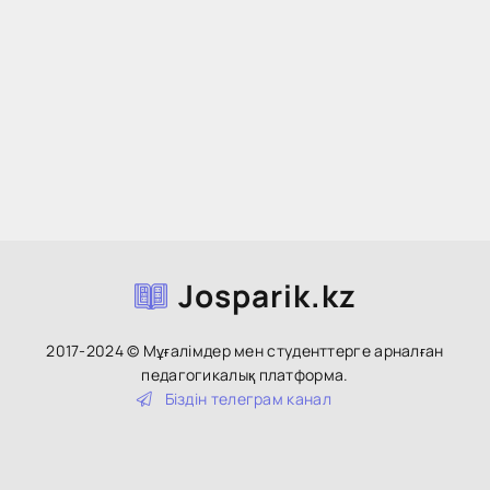
Josparik.kz
2017-2024 © Мұғалімдер мен студенттерге арналған
педагогикалық платформа.
Біздін тeлeгpaм кaнaл