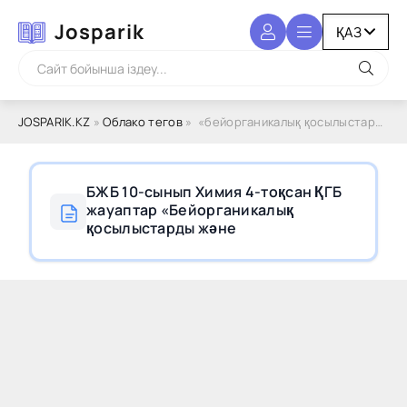
Josparik
JOSPARIK.KZ
»
Облако тегов
» «бейорганикалық қосылыстарды және құймаларды өндіру»
БЖБ 10-сынып Химия 4-тоқсан ҚГБ
жауаптар «Бейорганикалық
қосылыстарды және