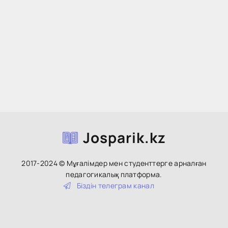
Josparik.kz
2017-2024 © Мұғалімдер мен студенттерге арналған
педагогикалық платформа.
Біздін тeлeгpaм кaнaл