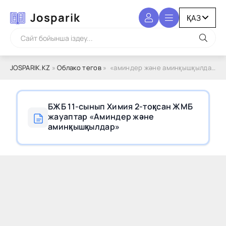
Josparik
JOSPARIK.KZ
»
Облако тегов
» «аминдер және аминқышқылдар»
БЖБ 11-сынып Химия 2-тоқсан ЖМБ
жауаптар «Аминдер және
аминқышқылдар»