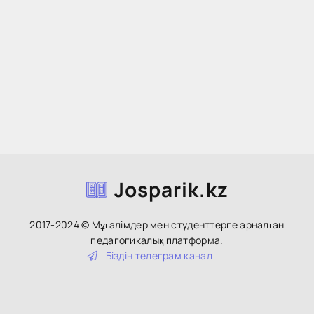
Josparik.kz
2017-2024 © Мұғалімдер мен студенттерге арналған
педагогикалық платформа.
Біздін тeлeгpaм кaнaл