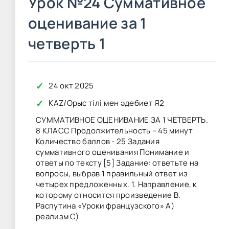
Урок №24 Суммативное
оценивание за 1
четверть 1
✓
24 окт 2025
✓
KAZ
/
Орыс тілі мен әдебиет Я2
СУММАТИВНОЕ ОЦЕНИВАНИЕ ЗА 1 ЧЕТВЕРТЬ.
8 КЛАСС Продолжительность – 45 минут
Количество баллов - 25 Задания
суммативного оценивания Понимание и
ответы по тексту [5] Задание: ответьте на
вопросы, выбрав 1 правильный ответ из
четырех предложенных. 1. Направление, к
которому относится произведение В.
Распутина «Уроки французского» А)
реализм С)