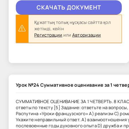
CКAЧAТЬ ДОКУМЕНТ
Құжаттың толық нұсқасы сайтта қол
жетімді, кейін
Регистрации
или
Авторизации
Урок №24 Суммативное оценивание за 1 четвер
СУММАТИВНОЕ ОЦЕНИВАНИЕ ЗА 1 ЧЕТВЕРТЬ. 8 КЛАСС 
ответы по тексту [5] Задание: ответьте на вопросы
Распутина «Уроки французского» А) реализм С) рома
Укажите неправильный ответ. A) взаимоотношения у
послевоенные годы духовного опыта D) дружба и пр