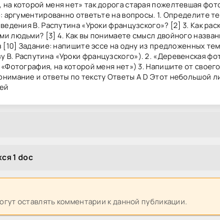
, на которой меня нет» так дорога старая пожелтевшая фо
е: аргументированно ответьте на вопросы. 1. Определите т
зведения В. Распутина «Уроки французского»? [2] 3. Как ра
ми людьми? [3] 4. Как вы понимаете смысл двойного назван
 [10] Задание: напишите эссе на одну из предложенных тем.
 В. Распутина «Уроки французского»). 2. «Деревенская фо
 «Фотография, на которой меня нет») 3. Напишите от своег
онимание и ответы по тексту Ответы А D Этот небольшой ли
оей
ся 1 doc
могут оставлять комментарии к данной публикации.