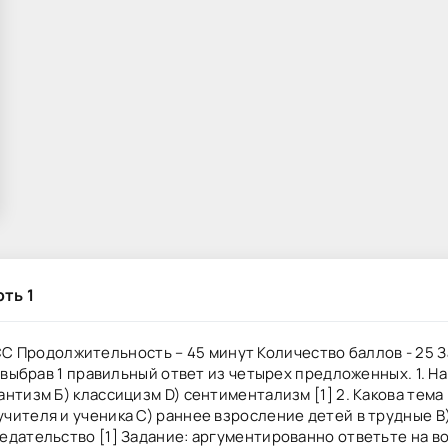
ть 1
Продолжительность – 45 минут Количество баллов - 25 З
, выбрав 1 правильный ответ из четырех предложенных. 1. 
нтизм Б) классицизм D) сентиментализм [1] 2. Какова тема
чителя и ученика C) раннее взросление детей в трудные B
едательство [1] Задание: аргументированно ответьте на во