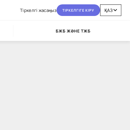
Тіркелгі жасаңыз
ТІРКЕЛГІГЕ КІРУ
БЖБ ЖӘНЕ ТЖБ