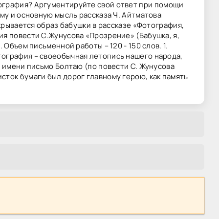
тография? Аргументируйте свой ответ при помощи
ему и основную мысль рассказа Ч. Айтматова
скрывается образ бабушки в рассказе «Фотография,
ия повести С.Жунусова «Прозрение» (Бабушка, я,
 Объем письменной работы – 120 - 150 слов. 1.
тография – своеобычная летопись нашего народа,
о имени письмо Болтаю (по повести С. Жунусова
сток бумаги был дорог главному герою, как память