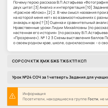
Почему герою рассказа В.П.Астафьева «Фотография
двух цитат.[3] Анализ и интерпретация [10] Задани
«Красное яблоко».[2] 2. В чем смысл названия прои
на которой меня нет» во взаимоотношениях с разны
знахарь и врач)? [3] Оценка и сравнительный анализ
Нравственные уроки Лидии Михайловны (по рассказу
настенная его история» (по рассказу В.П.Астафьева
«Прозрение»). № 1 2 3 Схемы выставления баллов П
о своем родном крае, школе, одноклассниках – о св
COP COЧ KTЖ ҚMЖ БЖБ TЖБ KTП KCП
Урок №24 СОЧ за 1 четверть Задания для учащих
Информация
Посетители, находящиеся в группе
Гости
, не 