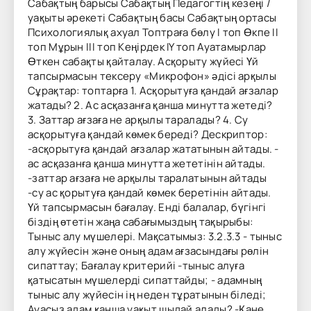
Сабақтың барысы Сабақтың Педагогтің кезеңі /
уақыты әрекеті Сабақтың басы Сабақтың ортасы
Психологиялық ахуал Топтраға бөлу І топ Өкпе ІІ
топ Мұрын ІІІ топ Кеңірдек IY топ Ауатамырлар
Өткен сабақты қайталау. Асқорыту жүйесі Үй
тапсырмасын тексеру «Микрофон» әдісі арқылы
Сұрақтар: топтарға 1. Асқорытуға қандай ағзалар
жатады? 2. Ас асқазанға қанша минутта жетеді?
3. Заттар ағзаға не арқылы таралады? 4. Су
асқорытуға қандай көмек береді? Дескриптор:
-асқорытуға қандай ағзалар жататынын айтады. -
ас асқазанға қанша минутта жететінін айтады.
-заттар ағзаға не арқылы таралатынын айтады
-су ас қорытуға қандай көмек беретінін айтады.
Үй тапсырмасын бағалау. Енді балалар, бүгінгі
біздің өтетін жаңа сабағымыздың тақырыбы:
Тыныс алу мүшелері. Мақсатымыз: 3.2.3.3 - тыныс
алу жүйесін және оның адам ағзасындағы рөлін
сипаттау; Бағалау критерийі -тыныс алуға
қатысатын мүшелерді сипаттайды; - адамның
тыныс алу жүйесін ің неден тұратынын біледі;
Ауасыз адам қанша уақыт шыдай алады? -Қане,