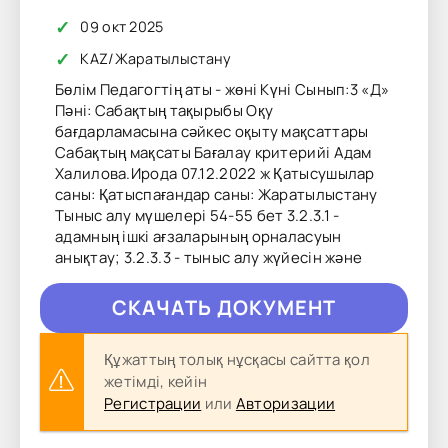
✓
09 окт 2025
✓
KAZ
/
Жаратылыстану
Бөлім Педагогтің аты - жөні Күні Сынып:3 «Д»
Пәні: Сабақтың тақырыбы Оқу
бағдарламасына сәйкес оқыту мақсаттары
Сабақтың мақсаты Бағалау критерийі Адам
Халилова.Ирода 07.12.2022 ж Қатысушылар
саны: Қатыспағандар саны: Жаратылыстану
Тыныс алу мүшелері 54-55 бет 3.2.3.1 -
адамның ішкі ағзаларының орналасуын
анықтау; 3.2.3.3 - тыныс алу жүйесін және
CКAЧAТЬ ДОКУМЕНТ
Құжаттың толық нұсқасы сайтта қол
жетімді, кейін
Регистрации
или
Авторизации