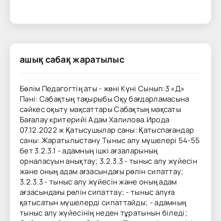
ашық сабақ жаратылыс
Бөлім Педагогтің аты - жөні Күні Сынып:3 «Д»
Пәні: Сабақтың тақырыбы Оқу бағдарламасына
сәйкес оқыту мақсаттары Сабақтың мақсаты
Бағалау критерийі Адам Халилова.Ирода
07.12.2022 ж Қатысушылар саны: Қатыспағандар
саны: Жаратылыстану Тыныс алу мүшелері 54-55
бет 3.2.3.1 - адамның ішкі ағзаларының
орналасуын анықтау; 3.2.3.3 - тыныс алу жүйесін
және оның адам ағзасындағы рөлін сипаттау;
3.2.3.3 - тыныс алу жүйесін және оның адам
ағзасындағы рөлін сипаттау; - тыныс алуға
қатысатын мүшелерді сипаттайды; - адамның
тыныс алу жүйесінің неден тұратынын біледі;