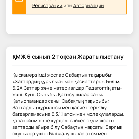
Регистрации
или
Авторизации
ҚМЖ 6 сынып 2 тоқсан Жаратылыстану
Қысқамерзімді жоспар Сабақтың тақырыбы:
«Заттардың құрылысы мен қасиеттері.». Бөлім:
6.2А Заттар және материалдар Педагогтің аты-
жөні: Күні: Сыныбы: Қатысушылар саны:
Қатыспағандар саны: Сабақтың тақырыбы:
Заттардың құрылысы мен қасиеттері Оқу
бағдарламасына 6.3.1.1 атом мен молекулаларды,
қарапайым және күрделі сәйкес оқу мақсаты
заттарды айыра білу Сабақтың мақсаты: Барлық
оқушылар үшін: Білім алушылар атом мен