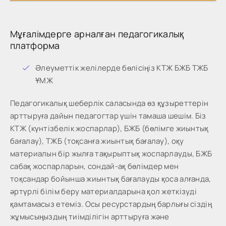
Мұғалімдерге арналған педагогикалық
платформа
Әлеуметтік желілерде бөлісіңіз КТЖ БЖБ ТЖБ
ҰМЖ
Педагогикалық шеберлік саласында өз құзыреттерін
арттыруға дайын педагогтар үшін тамаша шешім. Біз
КТЖ (күнтізбелік жоспарлар), БЖБ (бөлімге жиынтық
бағалау), ТЖБ (тоқсанға жиынтық бағалау), оқу
материалын бір жылға тақырыптық жоспарлауды, БЖБ
сабақ жоспарларын, сондай-ақ бөлімдер мен
тоқсандар бойынша жиынтық бағалауды қоса алғанда,
әртүрлі білім беру материалдарына қол жеткізуді
қамтамасыз етеміз. Осы ресурстардың барлығы сіздің
жұмысыңыздың тиімділігін арттыруға және