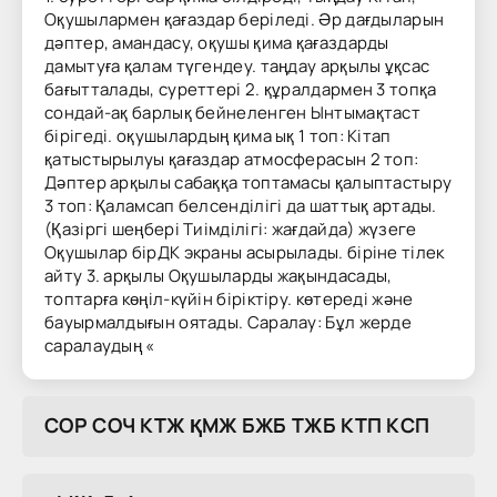
Оқушылармен қағаздар беріледі. Әр дағдыларын
дәптер, амандасу, оқушы қима қағаздарды
дамытуға қалам түгендеу. таңдау арқылы ұқсас
бағытталады, суреттері 2. құралдармен 3 топқа
сондай-ақ барлық бейнеленген Ынтымақтаст
бірігеді. оқушылардың қима ық 1 топ: Кітап
қатыстырылуы қағаздар атмосферасын 2 топ:
Дәптер арқылы сабаққа топтамасы қалыптастыру
3 топ: Қаламсап белсенділігі да шаттық артады.
(Қазіргі шеңбері Тиімділігі: жағдайда) жүзеге
Оқушылар бірДК экраны асырылады. біріне тілек
айту 3. арқылы Оқушыларды жақындасады,
топтарға көңіл-күйін біріктіру. көтереді және
бауырмалдығын оятады. Саралау: Бұл жерде
саралаудың «
COP COЧ KTЖ ҚMЖ БЖБ TЖБ KTП KCП