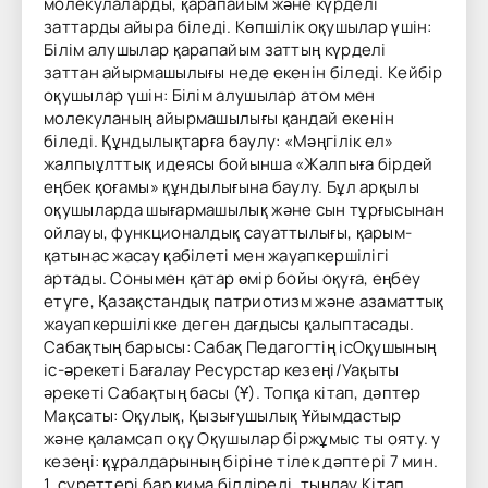
молекулаларды, қарапайым және күрделі
заттарды айыра біледі. Көпшілік оқушылар үшін:
Білім алушылар қарапайым заттың күрделі
заттан айырмашылығы неде екенін біледі. Кейбір
оқушылар үшін: Білім алушылар атом мен
молекуланың айырмашылығы қандай екенін
біледі. Құндылықтарға баулу: «Мәңгілік ел»
жалпыұлттық идеясы бойынша «Жалпыға бірдей
еңбек қоғамы» құндылығына баулу. Бұл арқылы
оқушыларда шығармашылық және сын тұрғысынан
ойлауы, функционалдық сауаттылығы, қарым-
қатынас жасау қабілеті мен жауапкершілігі
артады. Сонымен қатар өмір бойы оқуға, еңбеу
етуге, Қазақстандық патриотизм және азаматтық
жауапкершілікке деген дағдысы қалыптасады.
Сабақтың барысы: Сабақ Педагогтің ісОқушының
іс-әрекеті Бағалау Ресурстар кезеңі/Уақыты
әрекеті Сабақтың басы (Ұ). Топқа кітап, дәптер
Мақсаты: Оқулық, Қызығушылық Ұйымдастыр
және қаламсап оқу Оқушылар біржұмыс ты ояту. у
кезеңі: құралдарының біріне тілек дәптері 7 мин.
1. суреттері бар қима білдіреді, тыңдау Кітап,