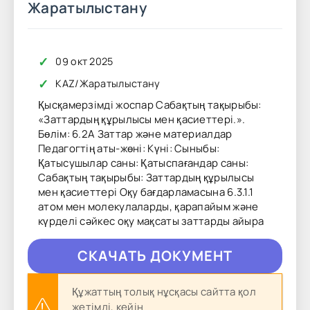
Жаратылыстану
✓
09 окт 2025
✓
KAZ
/
Жаратылыстану
Қысқамерзімді жоспар Сабақтың тақырыбы:
«Заттардың құрылысы мен қасиеттері.».
Бөлім: 6.2А Заттар және материалдар
Педагогтің аты-жөні: Күні: Сыныбы:
Қатысушылар саны: Қатыспағандар саны:
Сабақтың тақырыбы: Заттардың құрылысы
мен қасиеттері Оқу бағдарламасына 6.3.1.1
атом мен молекулаларды, қарапайым және
күрделі сәйкес оқу мақсаты заттарды айыра
CКAЧAТЬ ДОКУМЕНТ
Құжаттың толық нұсқасы сайтта қол
жетімді, кейін