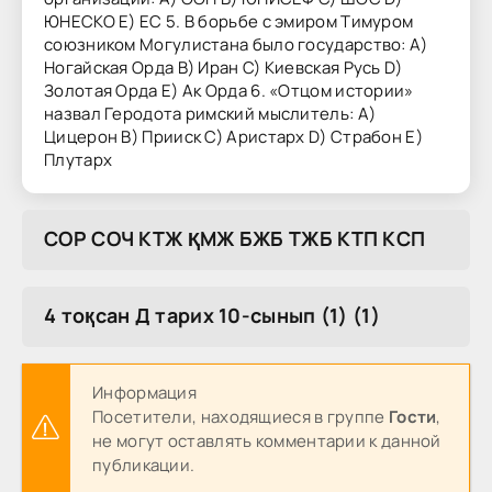
ЮНЕСКО Е) ЕС 5. В борьбе с эмиром Тимуром
союзником Могулистана было государство: А)
Ногайская Орда В) Иран С) Киевская Русь D)
Золотая Орда Е) Ак Орда 6. «Отцом истории»
назвал Геродота римский мыслитель: А)
Цицерон В) Прииск С) Аристарх D) Страбон Е)
Плутарх
COP COЧ KTЖ ҚMЖ БЖБ TЖБ KTП KCП
4 тоқсан Д тарих 10-сынып (1) (1)
Информация
Посетители, находящиеся в группе
Гости
,
не могут оставлять комментарии к данной
публикации.