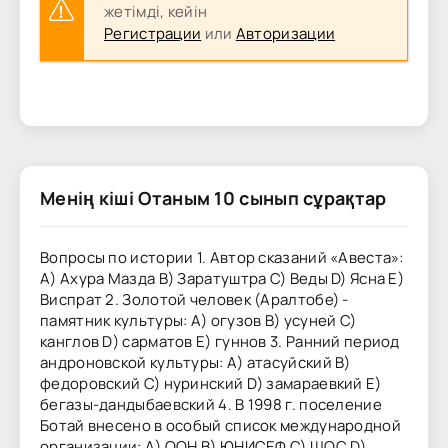
жетімді, кейін
Регистрации
или
Авторизации
Менің кіші Отаным 10 сынып сұрақтар
Вопросы по истории 1. Автор сказаний «Авеста»:
А) Ахура Мазда В) Заратуштра С) Веды D) Ясна Е)
Виспрат 2. Золотой человек (Аралтобе) -
памятник культуры: А) огузов В) усуней С)
канглов D) сарматов Е) гуннов 3. Ранний период
андроновской культуры: А) атасуйский В)
федоровский С) нуринский D) замараевкий Е)
бегазы-дандыбаевский 4. В 1998 г. поселение
Ботай внесено в особый список международной
организации: А) ООН В) ЮНИСЕФ С) ШОС D)