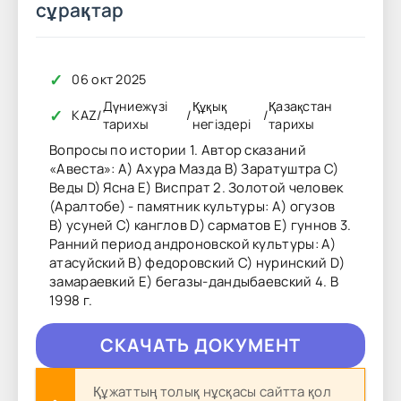
сұрақтар
✓
06 окт 2025
Дүниежүзі
Құқық
Қазақстан
✓
KAZ
/
/
/
тарихы
негіздері
тарихы
Вопросы по истории 1. Автор сказаний
«Авеста»: А) Ахура Мазда В) Заратуштра С)
Веды D) Ясна Е) Виспрат 2. Золотой человек
(Аралтобе) - памятник культуры: А) огузов
В) усуней С) канглов D) сарматов Е) гуннов 3.
Ранний период андроновской культуры: А)
атасуйский В) федоровский С) нуринский D)
замараевкий Е) бегазы-дандыбаевский 4. В
1998 г.
CКAЧAТЬ ДОКУМЕНТ
Құжаттың толық нұсқасы сайтта қол