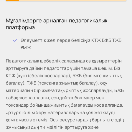
Мұғалімдерге арналған педагогикалық
платформа
Әлеуметтік желілерде бөлісіңіз КТЖ БЖБ ТЖБ
ҰМЖ
Педагогикалық шеберлік саласында өз құзыреттерін
арттыруға дайын педагогтар үшін тамаша шешім. Біз
КТЖ (күнтізбелік жоспарлар), БЖБ (бөлімге жиынтық
бағалау), ТЖБ (тоқсанға жиынтық бағалау), оқу
материалын бір жылға тақырыптық жоспарлауды, БЖБ
сабақ жоспарларын, сондай-ақ бөлімдер мен
тоқсандар бойынша жиынтық бағалауды қоса алғанда,
әртүрлі білім беру материалдарына қол жеткізуді
қамтамасыз етеміз. Осы ресурстардың барлығы сіздің
жұмысыңыздың тиімділігін арттыруға және