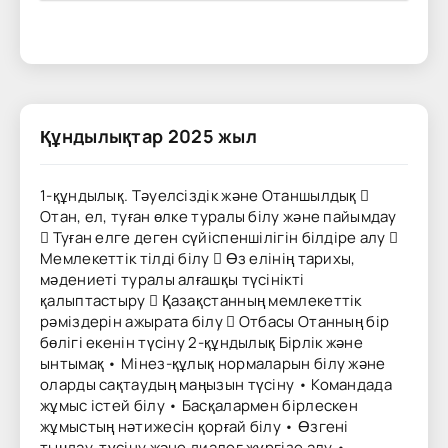
Құндылықтар 2025 жыл
1-құндылық. Тәуелсіздік және Отаншылдық 
Отан, ел, туған өлке туралы білу және пайымдау
 Туған елге деген сүйіспеншілігін білдіре алу 
Мемлекеттік тілді білу  Өз елінің тарихы,
мәдениеті туралы алғашқы түсінікті
қалыптастыру  Қазақстанның мемлекеттік
рәміздерін ажырата білу  Отбасы Отанның бір
бөлігі екенін түсіну 2-құндылық Бірлік және
ынтымақ • Мінез-құлық нормаларын білу және
оларды сақтаудың маңызын түсіну • Командада
жұмыс істей білу • Басқалармен бірлескен
жұмыстың нәтижесін қорғай білу • Өзгені
тыңдау, түсіну және диалог жүргізе алу •