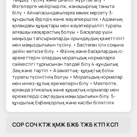
Өзгелерге мейірімділік, жанашырлық таныта
білу • Айналасындағыларға көмек көрсету 3-
құндылық Әділдік және жауапкершілік •Адамның
қоғамдағы құқықтары мен жауапкершілігі туралы
алғашқы көзқарастың болуы • Басқалар үшін
маңызды тапсырмаларды орындаудың қажеттілігі
мен маңыздылығын түсіну. • Бастаған ісін соңына
дейін жеткізе білу. • Өзінің және басқалардың іс-
әрекеттерін олардың моральдық нормаларға
сәйкестігі тұрғысынан талдай білу 4-құндылық
Заң және тәртіп • Азаматтық- құқықтық білім
туралы түсінігінің болуы • Моральдық нормалар
мен мінез-құлық ережелерін білу • Мектепте,
қоғамда этикалық және құқықтық нормалар мен
ережелерді сақтаудың маңыздылығын білу. 5-
құндылық Еңбекқорлық және кәсіби біліктілік
COP COЧ KTЖ ҚMЖ БЖБ TЖБ KTП KCП