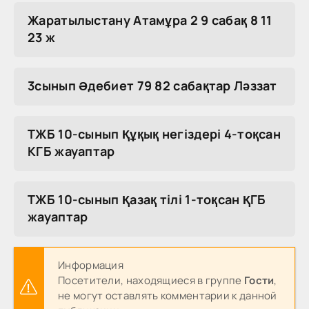
Жаратылыстану Атамұра 2 9 сабақ 8 11
23 ж
3сынып Әдебиет 79 82 сабақтар Ләззат
ТЖБ 10-сынып Құқық негіздері 4-тоқсан
КГБ жауаптар
ТЖБ 10-сынып Қазақ тілі 1-тоқсан ҚГБ
жауаптар
Информация
Посетители, находящиеся в группе
Гости
,
не могут оставлять комментарии к данной