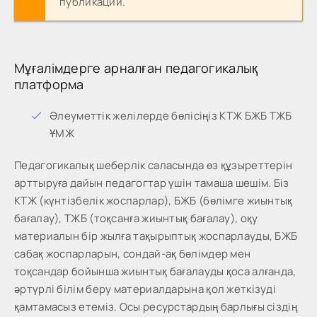
публикации.
Мұғалімдерге арналған педагогикалық
платформа
Әлеуметтік желілерде бөлісіңіз КТЖ БЖБ ТЖБ
ҰМЖ
Педагогикалық шеберлік саласында өз құзыреттерін
арттыруға дайын педагогтар үшін тамаша шешім. Біз
КТЖ (күнтізбелік жоспарлар), БЖБ (бөлімге жиынтық
бағалау), ТЖБ (тоқсанға жиынтық бағалау), оқу
материалын бір жылға тақырыптық жоспарлауды, БЖБ
сабақ жоспарларын, сондай-ақ бөлімдер мен
тоқсандар бойынша жиынтық бағалауды қоса алғанда,
әртүрлі білім беру материалдарына қол жеткізуді
қамтамасыз етеміз. Осы ресурстардың барлығы сіздің