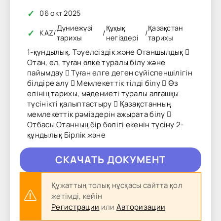
✓
06 окт 2025
Дүниежүзі
Құқық
Қазақстан
✓
KAZ
/
/
/
тарихы
негіздері
тарихы
1-құндылық. Тәуелсіздік және Отаншылдық 
Отан, ел, туған өлке туралы білу және
пайымдау  Туған елге деген сүйіспеншілігін
білдіре алу  Мемлекеттік тілді білу  Өз
елінің тарихы, мәдениеті туралы алғашқы
түсінікті қалыптастыру  Қазақстанның
мемлекеттік рәміздерін ажырата білу 
Отбасы Отанның бір бөлігі екенін түсіну 2-
құндылық Бірлік және
CКAЧAТЬ ДОКУМЕНТ
Құжаттың толық нұсқасы сайтта қол
жетімді, кейін
Регистрации
или
Авторизации