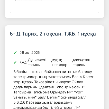
6- Д.Тарих. 2 тоқсан. ТЖБ. 1 нұсқа
✓
06 окт 2025
Дүниежүзі
Құқық
Қазақстан
✓
KAZ
/
/
/
тарихы
негіздері
тарихы
Б бөлімі II тоқсан бойынша жиынтық бағалау
тапсырмаларының сипаттамасы Бөлім Крест
жорықтары Тексерілетін мақсат Ойлау
дағдыларының деңгейі Тапсыр ма саны*
Тапсырма Тапсырма Орындау №* түрі*
уақыты, мин* Балл Бөлім * бойынша балл
6.3.2.6 Картада оқиғаларды даму
динамикасында белгілей отырып, 1-4