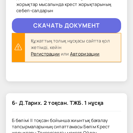
жорықтар мысалында крест жорықтарының
себеп-салдарын
CКAЧAТЬ ДОКУМЕНТ
Құжаттың толық нұсқасы сайтта қол
жетімді, кейін
Регистрации
или
Авторизации
6- Д.Тарих. 2 тоқсан. ТЖБ. 1 нұсқа
Б бөлімі II тоқсан бойынша жиынтық бағалау
тапсырмаларының сипаттамасы Бөлім Крест
жорықтары Тексерілетін мақсат Ойлау