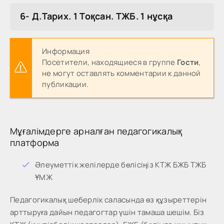
6- Д.Тарих. 1 Тоқсан. ТЖБ. 1 нұсқа
Информация
Посетители, находящиеся в группе
Гости
,
не могут оставлять комментарии к данной
публикации.
Мұғалімдерге арналған педагогикалық
платформа
Әлеуметтік желілерде бөлісіңіз КТЖ БЖБ ТЖБ
ҰМЖ
Педагогикалық шеберлік саласында өз құзыреттерін
арттыруға дайын педагогтар үшін тамаша шешім. Біз