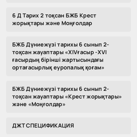
6 Д Тарих 2 тоқсан БЖБ Крест
жорықтары және Моңғолдар
БЖБ Дүниежүзі тарихы 6 сынып 2-
тоқсан жауаптары «XIVғасыр -XVI
ғасырдың бірінші жартысындағы
ортағасырлық еуропалық қоғам»
БЖБ Дүниежүзі тарихы 6 сынып 2-
тоқсан жауаптары «Крест жорықтары»
және «Моңғолдар»
ДЖТ СПЕЦИФИКАЦИЯ