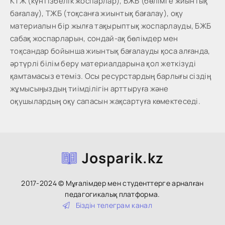
КТЖ (күнтізбелік жоспарлар), БЖБ (бөлімге жиынтық
бағалау), ТЖБ (тоқсанға жиынтық бағалау), оқу
материалын бір жылға тақырыптық жоспарлауды, БЖБ
сабақ жоспарларын, сондай-ақ бөлімдер мен
тоқсандар бойынша жиынтық бағалауды қоса алғанда,
әртүрлі білім беру материалдарына қол жеткізуді
қамтамасыз етеміз. Осы ресурстардың барлығы сіздің
жұмысыңыздың тиімділігін арттыруға және
оқушылардың оқу сапасын жақсартуға көмектеседі.
Josparik.kz
2017-2024 © Мұғалімдер мен студенттерге арналған
педагогикалық платформа.
Біздін тeлeгpaм кaнaл