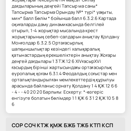
дағдыларының деңгейі Тапсыр ма саны*
Тапсырма Тапсырма Орындау №* түрі* уақыты,
мин* Балл Бөлім * бойынша балл 6.3.2.6 Картада
оқиғаларды даму динамикасында белгілей
отырып, 1-4 жорықтар мысалында крест
жорықтарының себеп-салдарын анықтау Қолдану
Монғолдар 6.3.2.5 Ортағасырлық
шапқыншылықтар кезіндегі халықаралық
қатынастардың ерекшеліктерін анықтау Жоғары
деңгей дағдылары 1 3 ТЖ 12 6 XIVғасырXVI
ғасырдың бірінші жартысындағы ортағасырлық
еуропалық қоғам 6.3.1.4 Феодалдық соғыстар мен
орталықтандырылған мемлекеттердің құрылуы
арасында байланыс орнату Қолдану 1 4 ҚЖ 12 6 6
- 4 - - 40 20 20 Барлығы: Еcкерту: *-өзгеріс
енгізуге болатын бөлімдер 1 1 ҚЖ 6 3 1 2 ҚЖ 10 5 8
6
COP COЧ KTЖ ҚMЖ БЖБ TЖБ KTП KCП