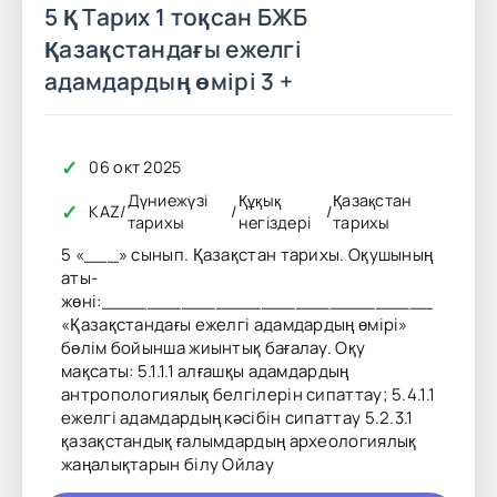
5 Қ Тарих 1 тоқсан БЖБ
Қазақстандағы ежелгі
адамдардың өмірі 3 +
✓
06 окт 2025
Дүниежүзі
Құқық
Қазақстан
✓
KAZ
/
/
/
тарихы
негіздері
тарихы
5 «___» сынып. Қазақстан тарихы. Оқушының
аты-
жөні:_____________________________
«Қазақстандағы ежелгі адамдардың өмірі»
бөлім бойынша жиынтық бағалау. Оқу
мақсаты: 5.1.1.1 алғашқы адамдардың
антропологиялық белгілерін сипаттау; 5.4.1.1
ежелгі адамдардың кәсібін сипаттау 5.2.3.1
қазақстандық ғалымдардың археологиялық
жаңалықтарын білу Ойлау