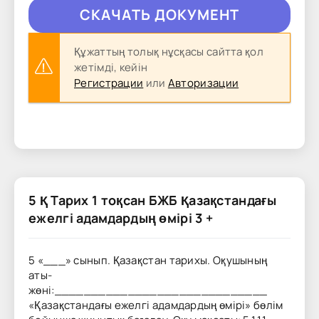
CКAЧAТЬ ДОКУМЕНТ
Құжаттың толық нұсқасы сайтта қол
жетімді, кейін
Регистрации
или
Авторизации
5 Қ Тарих 1 тоқсан БЖБ Қазақстандағы
ежелгі адамдардың өмірі 3 +
5 «___» сынып. Қазақстан тарихы. Оқушының
аты-
жөні:_____________________________
«Қазақстандағы ежелгі адамдардың өмірі» бөлім