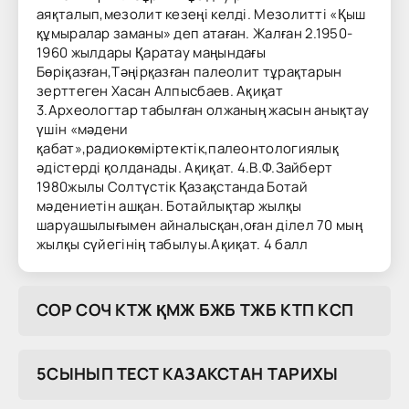
аяқталып,мезолит кезеңі келді. Мезолитті «Қыш
құмыралар заманы» деп атаған. Жалған 2.1950-
1960 жылдары Қаратау маңындағы
Бөріқазған,Тәңірқазған палеолит тұрақтарын
зерттеген Хасан Алпысбаев. Ақиқат
3.Археологтар табылған олжаның жасын анықтау
үшін «мәдени
қабат»,радиокөміртектік,палеонтологиялық
әдістерді қолданады. Ақиқат. 4.В.Ф.Зайберт
1980жылы Солтүстік Қазақстанда Ботай
мәдениетін ашқан. Ботайлықтар жылқы
шаруашылығымен айналысқан,оған ділел 70 мың
жылқы сүйегінің табылуы.Ақиқат. 4 балл
COP COЧ KTЖ ҚMЖ БЖБ TЖБ KTП KCП
5СЫНЫП ТЕСТ КАЗАКСТАН ТАРИХЫ