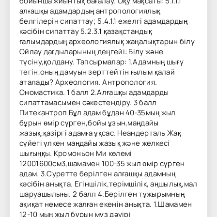
бойынша жиынтық бағалау. Оқу мақсаты: 5.1.1.1
алғашқы адамдардың антропологиялық
белгілерін сипаттау; 5.4.1.1 ежелгі адамдардың
кәсібін сипаттау 5.2.3.1 қазақстандық
ғалымдардың археологиялық жаңалықтарын білу
Ойлау дағдыларының деңгейі: Білу және
түсіну,қолдану. Тапсырмалар: 1.Адамның шығу
тегін,оның дамуын зерттейтін ғылым қалай
аталады? Археология. Антропология.
Ономастика. 1 балл 2.Алғашқы адамдарды
сипаттамасымен сәкестендіру. 3 балл
Питекантроп Бұл адам бұдан 40-35мың жыл
бұрын өмір сүрген,бойы ұзын,маңдайы
жазық,қазіргі адамға ұқсас. Неандерталь Жақ
сүйегі үлкен маңдайы жазық және желкесі
шығыңқы. Кромоньон Ми көлемі
12001600см3,шамамен 100-35 жыл өмір сүрген
адам. 3.Суретте берілген алғашқы адамның
кәсібін анықта. Егіншілік,терімшілік, аңшылық,мал
шаруашылығы. 2 балл 4.Берілген тұжырымның
ақиқат немесе жалған екенін анықта. 1.Шамамен
12-10 мың жыл бұрын мұз дәуірі