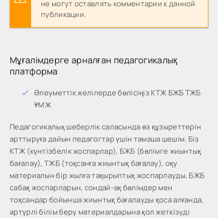
не могут оставлять комментарии к данной
публикации.
Мұғалімдерге арналған педагогикалық
платформа
Әлеуметтік желілерде бөлісіңіз КТЖ БЖБ ТЖБ
ҰМЖ
Педагогикалық шеберлік саласында өз құзыреттерін
арттыруға дайын педагогтар үшін тамаша шешім. Біз
КТЖ (күнтізбелік жоспарлар), БЖБ (бөлімге жиынтық
бағалау), ТЖБ (тоқсанға жиынтық бағалау), оқу
материалын бір жылға тақырыптық жоспарлауды, БЖБ
сабақ жоспарларын, сондай-ақ бөлімдер мен
тоқсандар бойынша жиынтық бағалауды қоса алғанда,
әртүрлі білім беру материалдарына қол жеткізуді