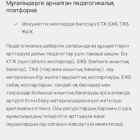
Мұғалімдерге арналған педагогикалық
платформа
Әлеуметтік желілерде бөлісіңіз КТЖ БЖБ ТЖБ
ҰМЖ
Педагогикалық шеберлік саласында өз құзыреттерін
арттыруға дайын педагогтар үшін тамаша шешім. Біз
КТЖ (күнтізбелік жоспарлар), БЖБ (бөлімге жиынтық
бағалау), ТЖБ (тоқсанға жиынтық бағалау), оқу
материалын бір жылға тақырыптық жоспарлауды, БЖБ
сабақ жоспарларын, сондай-ақ бөлімдер мен
тоқсандар бойынша жиынтық бағалауды қоса алғанда,
әртүрлі білім беру материалдарына қол жеткізуді
қамтамасыз етеміз. Осы ресурстардың барлығы сіздің
жұмысыңыздың тиімділігін арттыруға және
оқушылардың оқу сапасын жақсартуға көмектеседі.