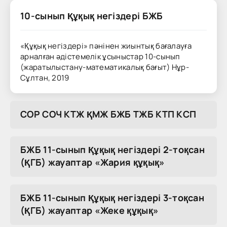
10-сынып Құқық негіздері БЖБ
«Құқық негіздері» пәнінен жиынтық бағалауға
арналған әдістемелік ұсыныстар 10-сынып
(жаратылыстану-математикалық бағыт) Нұр-
Сұлтан, 2019
COP COЧ KTЖ ҚMЖ БЖБ TЖБ KTП KCП
БЖБ 11-сынып Құқық негіздері 2-тоқсан
(ҚГБ) жауаптар «Жария құқық»
БЖБ 11-сынып Құқық негіздері 3-тоқсан
(ҚГБ) жауаптар «Жеке құқық»