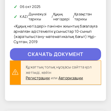
✓
06 окт 2025
Дүниежүзі
Құқық
Қазақстан
✓
KAZ
/
/
/
тарихы
негіздері
тарихы
«Құқық негіздері» пәнінен жиынтық бағалауға
арналған әдістемелік ұсыныстар 10-сынып
(жаратылыстану-математикалық бағыт) Нұр-
Сұлтан, 2019
CКAЧAТЬ ДОКУМЕНТ
Құжаттың толық нұсқасы сайтта қол
жетімді, кейін
Регистрации
или
Авторизации