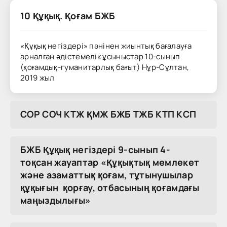
10 Құқық. Қоғам БЖБ
«Құқық негіздері» пәнінен жиынтық бағалауға
арналған әдістемелік ұсыныстар 10-сынып
(қоғамдық-гуманитарлық бағыт) Нұр-Сұлтан,
2019 жыл
COP COЧ KTЖ ҚMЖ БЖБ TЖБ KTП KCП
БЖБ Құқық негіздері 9-сынып 4-
тоқсан жауаптар «Құқықтық мемлекет
және азаматтық қоғам, тұтынушылар
құқығын қорғау, отбасының қоғамдағы
маңыздылығы»