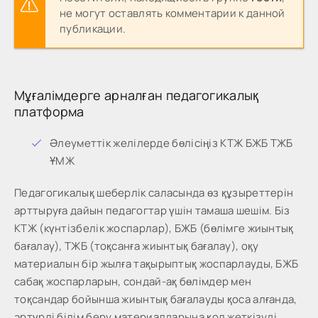
не могут оставлять комментарии к данной
публикации.
Мұғалімдерге арналған педагогикалық
платформа
Әлеуметтік желілерде бөлісіңіз КТЖ БЖБ ТЖБ
ҰМЖ
Педагогикалық шеберлік саласында өз құзыреттерін
арттыруға дайын педагогтар үшін тамаша шешім. Біз
КТЖ (күнтізбелік жоспарлар), БЖБ (бөлімге жиынтық
бағалау), ТЖБ (тоқсанға жиынтық бағалау), оқу
материалын бір жылға тақырыптық жоспарлауды, БЖБ
сабақ жоспарларын, сондай-ақ бөлімдер мен
тоқсандар бойынша жиынтық бағалауды қоса алғанда,
әртүрлі білім беру материалдарына қол жеткізуді