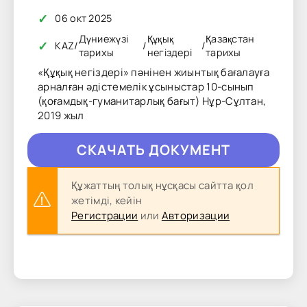
✓
06 окт 2025
Дүниежүзі
Құқық
Қазақстан
✓
KAZ
/
/
/
тарихы
негіздері
тарихы
«Құқық негіздері» пәнінен жиынтық бағалауға
арналған әдістемелік ұсыныстар 10-сынып
(қоғамдық-гуманитарлық бағыт) Нұр-Сұлтан,
2019 жыл
CКAЧAТЬ ДОКУМЕНТ
Құжаттың толық нұсқасы сайтта қол
жетімді, кейін
Регистрации
или
Авторизации