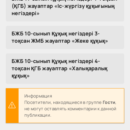
(ҚГБ) жауаптар «Іс-жүргізу құқығының
негіздері»
БЖБ 10-сынып Құқық негіздері 3-
тоқсан ЖМБ жауаптар «Жеке құқық»
БЖБ 10-сынып Құқық негіздері 4-
тоқсан ҚГБ жауаптар «Халықаралық
құқық»
Информация
Посетители, находящиеся в группе
Гости
,
не могут оставлять комментарии к данной
публикации.