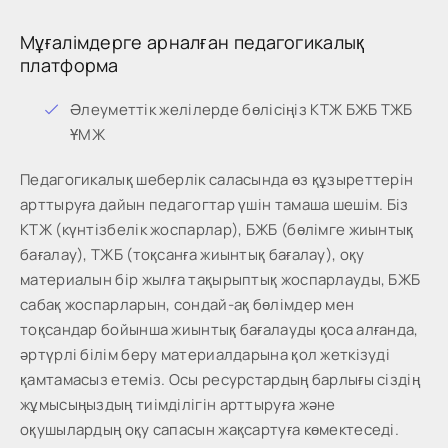
Мұғалімдерге арналған педагогикалық
платформа
Әлеуметтік желілерде бөлісіңіз КТЖ БЖБ ТЖБ
ҰМЖ
Педагогикалық шеберлік саласында өз құзыреттерін
арттыруға дайын педагогтар үшін тамаша шешім. Біз
КТЖ (күнтізбелік жоспарлар), БЖБ (бөлімге жиынтық
бағалау), ТЖБ (тоқсанға жиынтық бағалау), оқу
материалын бір жылға тақырыптық жоспарлауды, БЖБ
сабақ жоспарларын, сондай-ақ бөлімдер мен
тоқсандар бойынша жиынтық бағалауды қоса алғанда,
әртүрлі білім беру материалдарына қол жеткізуді
қамтамасыз етеміз. Осы ресурстардың барлығы сіздің
жұмысыңыздың тиімділігін арттыруға және
оқушылардың оқу сапасын жақсартуға көмектеседі.