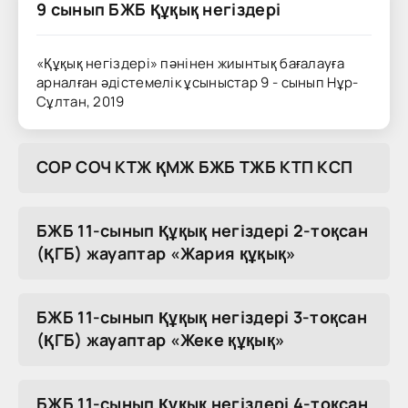
9 сынып БЖБ Құқық негіздері
«Құқық негіздері» пәнінен жиынтық бағалауға
арналған әдістемелік ұсыныстар 9 - сынып Нұр-
Сұлтан, 2019
COP COЧ KTЖ ҚMЖ БЖБ TЖБ KTП KCП
БЖБ 11-сынып Құқық негіздері 2-тоқсан
(ҚГБ) жауаптар «Жария құқық»
БЖБ 11-сынып Құқық негіздері 3-тоқсан
(ҚГБ) жауаптар «Жеке құқық»
БЖБ 11-сынып Құқық негіздері 4-тоқсан