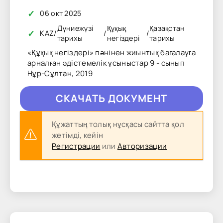
✓
06 окт 2025
Дүниежүзі
Құқық
Қазақстан
✓
KAZ
/
/
/
тарихы
негіздері
тарихы
«Құқық негіздері» пәнінен жиынтық бағалауға
арналған әдістемелік ұсыныстар 9 - сынып
Нұр-Сұлтан, 2019
CКAЧAТЬ ДОКУМЕНТ
Құжаттың толық нұсқасы сайтта қол
жетімді, кейін
Регистрации
или
Авторизации