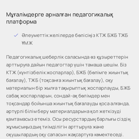
Мұғалімдерге арналған педагогикалық
платформа
Әлеуметтік желілерде бөлісіңіз КТЖ БЖБ ТЖБ
ҰМЖ
Педагогикалық шеберлік саласында өз құзыреттерін
арттыруға дайын педагогтар үшін тамаша шешім. Біз
КТЖ (күнтізбелік жоспарлар), БЖБ (бөлімге жиынтық
бағалау), ТЖБ (тоқсанға жиынтық бағалау), оқу
материалын бір жылға тақырыптық жоспарлауды, БЖБ
сабақ жоспарларын, сондай-ақ бөлімдер мен
тоқсандар бойынша жиынтық бағалауды қоса алғанда,
әртүрлі білім беру материалдарына қол жеткізуді
қамтамасыз етеміз. Осы ресурстардың барлығы сіздің
жұмысыңыздың тиімділігін арттыруға және
оқушылардың оқу сапасын жақсартуға көмектеседі.