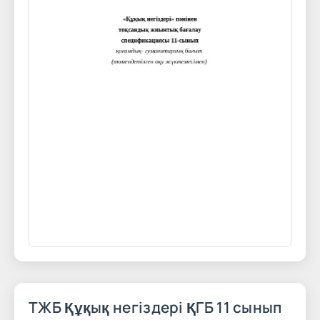
ТЖБ Құқық негіздері ҚГБ 11 сынып