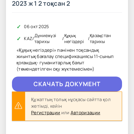
2023 ж 1 2 тоқсан 2
✓
06 окт 2025
Дүниежүзі
Құқық
Қазақстан
✓
KAZ
/
/
/
тарихы
негіздері
тарихы
«Құқық негіздері» пәнінен тоқсандық
жиынтық бағалау спецификациясы 11-сынып
қоғамдық- гуманитарлық бағыт
(төмендетілген оқу жүктемесімен)
CКAЧAТЬ ДОКУМЕНТ
Құжаттың толық нұсқасы сайтта қол
жетімді, кейін
Регистрации
или
Авторизации