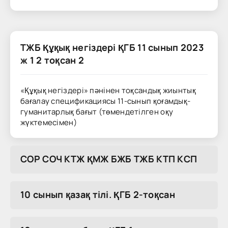
ТЖБ Құқық негіздері ҚГБ 11 сынып 2023
ж 1 2 тоқсан 2
«Құқық негіздері» пәнінен тоқсандық жиынтық
бағалау спецификациясы 11-сынып қоғамдық-
гуманитарлық бағыт (төмендетілген оқу
жүктемесімен)
COP COЧ KTЖ ҚMЖ БЖБ TЖБ KTП KCП
10 сынып қазақ тілі. ҚГБ 2-тоқсан