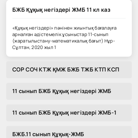
БЖБ Құқық негіздері ЖМБ 11 кл каз
«Құқық негіздері» пәнінен жиынтық бағалауға
арналған әдістемелік ұсыныстар 11-сынып
(жаратылыстану-математикалық бағыт) Нұр-
Сұлтан, 2020 жыл 1
COP COЧ KTЖ ҚMЖ БЖБ TЖБ KTП KCП
11 сынып БЖБ Құқық негіздері ЖМБ
11 сынып БЖБ Құқық негіздері ЖМБ-1
БЖБ.11 сынып Құқық-ЖМБ