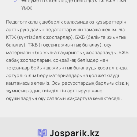
Әлеуметтік желілерде бөлісіңіз КТЖ БЖБ ТЖБ
ҰМЖ
Педагогикалық шеберлік саласында өз құзыреттерін
арттыруға дайын педагогтар үшін тамаша шешім. Біз
КТЖ (күнтізбелік жоспарлар), БЖБ (бөлімге жиынтық
бағалау), ТЖБ (тоқсанға жиынтық бағалау), оқу
материалын бір жылға тақырыптық жоспарлауды, БЖБ
сабақ жоспарларын, сондай-ақ бөлімдер мен
тоқсандар бойынша жиынтық бағалауды қоса алғанда,
әртүрлі білім беру материалдарына қол жеткізуді
қамтамасыз етеміз. Осы ресурстардың барлығы сіздің
жұмысыңыздың тиімділігін арттыруға және
оқушылардың оқу сапасын жақсартуға көмектеседі.
Josparik.kz