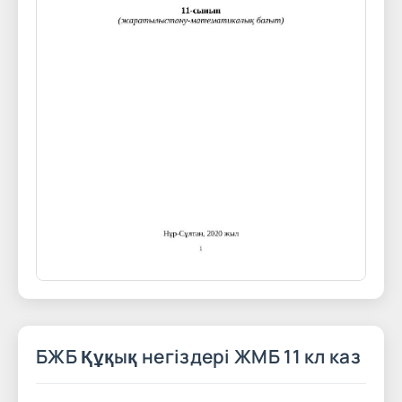
БЖБ Құқық негіздері ЖМБ 11 кл каз