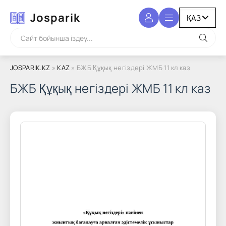
Josparik
JOSPARIK.KZ
»
KAZ
» БЖБ Құқық негіздері ЖМБ 11 кл каз
БЖБ Құқық негіздері ЖМБ 11 кл каз