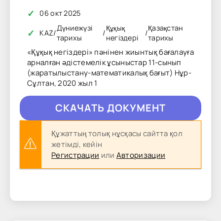
✓
06 окт 2025
Дүниежүзі
Құқық
Қазақстан
✓
KAZ
/
/
/
тарихы
негіздері
тарихы
«Құқық негіздері» пәнінен жиынтық бағалауға
арналған әдістемелік ұсыныстар 11-сынып
(жаратылыстану-математикалық бағыт) Нұр-
Сұлтан, 2020 жыл 1
CКAЧAТЬ ДОКУМЕНТ
Құжаттың толық нұсқасы сайтта қол
жетімді, кейін
Регистрации
или
Авторизации