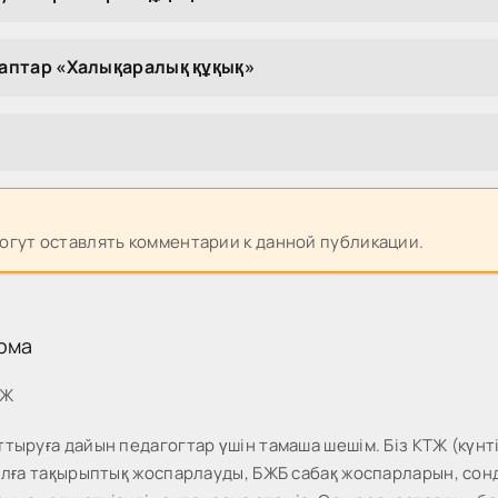
уаптар «Халықаралық құқық»
могут оставлять комментарии к данной публикации.
рма
МЖ
тыруға дайын педагогтар үшін тамаша шешім. Біз КТЖ (күнті
жылға тақырыптық жоспарлауды, БЖБ сабақ жоспарларын, со