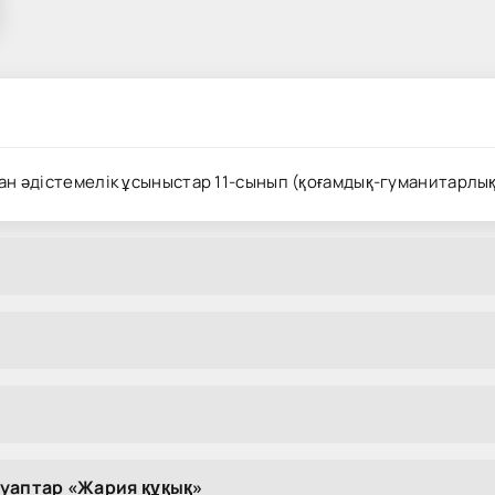
ған әдістемелік ұсыныстар 11-сынып (қоғамдық-гуманитарлық
ауаптар «Жария құқық»