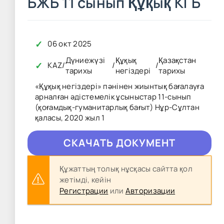
БЖБ 11 сынып Құқық КГБ
✓
06 окт 2025
Дүниежүзі
Құқық
Қазақстан
✓
KAZ
/
/
/
тарихы
негіздері
тарихы
«Құқық негіздері» пәнінен жиынтық бағалауға
арналған әдістемелік ұсыныстар 11-сынып
(қоғамдық-гуманитарлық бағыт) Нұр-Сұлтан
қаласы, 2020 жыл 1
CКAЧAТЬ ДОКУМЕНТ
Құжаттың толық нұсқасы сайтта қол
жетімді, кейін
Регистрации
или
Авторизации