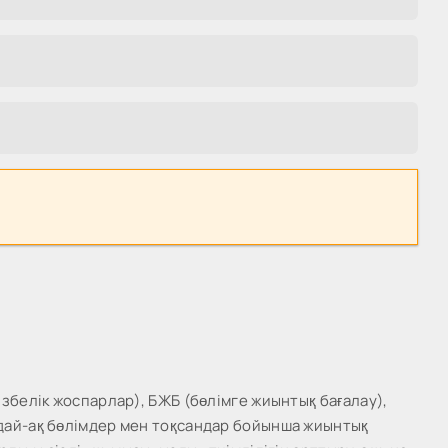
збелік жоспарлар), БЖБ (бөлімге жиынтық бағалау),
ндай-ақ бөлімдер мен тоқсандар бойынша жиынтық