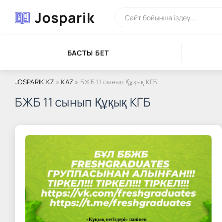
Josparik
БАСТЫ БЕТ
JOSPARIK.KZ
»
KAZ
» БЖБ 11 сынып Құқық КГБ
БЖБ 11 сынып Құқық КГБ