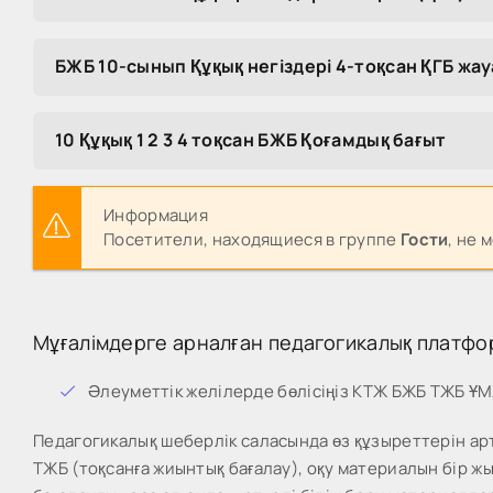
БЖБ 10-сынып Құқық негіздері 4-тоқсан ҚГБ жа
10 Құқық 1 2 3 4 тоқсан БЖБ Қоғамдық бағыт
Информация
Посетители, находящиеся в группе
Гости
, не 
Мұғалімдерге арналған педагогикалық платфо
Әлеуметтік желілерде бөлісіңіз КТЖ БЖБ ТЖБ Ұ
Педагогикалық шеберлік саласында өз құзыреттерін арт
ТЖБ (тоқсанға жиынтық бағалау), оқу материалын бір 