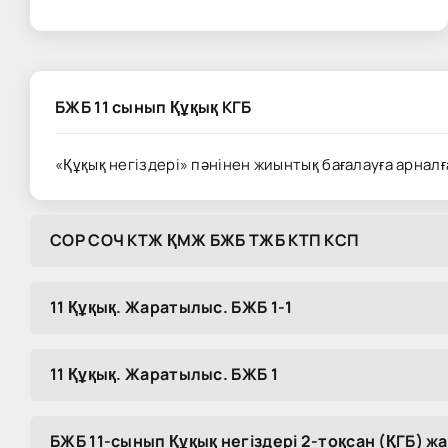
БЖБ 11 сынып Құқық КГБ
«Құқық негіздері» пәнінен жиынтық бағалауға арнал
COP COЧ KTЖ ҚMЖ БЖБ TЖБ KTП KCП
11 Құқық. Жаратылыс. БЖБ 1-1
11 Құқық. Жаратылыс. БЖБ 1
БЖБ 11-сынып Құқық негіздері 2-тоқсан (ҚГБ) ж