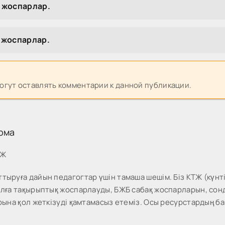
 жоспарлар.
 жоспарлар.
могут оставлять комментарии к данной публикации.
рма
МЖ
тыруға дайын педагогтар үшін тамаша шешім. Біз КТЖ (күнті
жылға тақырыптық жоспарлауды, БЖБ сабақ жоспарларын, со
рына қол жеткізуді қамтамасыз етеміз. Осы ресурстардың ба