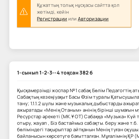
Құжаттың толық нұсқасы сайтта қол
жетімді, кейін
Регистрации
или
Авторизации
1-сынып 1-2-3--4 тоқсан 382 б
Қысқамерзімді жоспар №1 сабақ Бөлім Педагогтің ат
Сабақтың кезеңіуақыт Басы Өзім туралы Қатысушылар 
тану; 1.1.1.2 шулы және музыкалық дыбыстарды ажыр
ажыратады «Менің Отаным» әнінің бірінші шумағын 
Ресурстар әрекеті (МК.Ұ ОТ) Сабаққа «Музыка» Күй 
отыру, жауап , Біз бастаймыз сабақты. беру және т.
бөліміндегі тақырыптар айтқанын Менің туған оқушы
байланысын көрсетуге бағытталған. Мұғалімнің ҚР (М