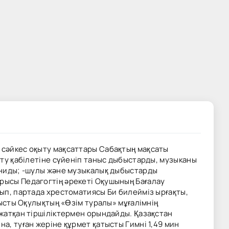
а сәйкес оқыту мақсаттары Сабақтың мақсаты
сту қабілетіне сүйеніп таныс дыбыстарды, музыканы
таниды; -шулы және музыкалық дыбыстарды
арысы Педагогтің әрекеті Оқушының Бағалау
тып, партада хрестоматиясы Би билейміз ырғақты,
тысты Оқулықтың «Өзім туралы» мұғалімнің
 жатқан тіршіліктермен орындайды. Қазақстан
а, туған жеріне құрмет қатысты Гимні 1,49 мин