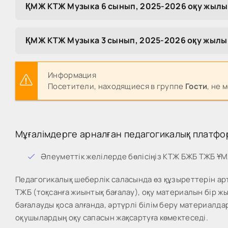
ҚМЖ КТЖ Музыка 6 сынып, 2025-2026 оқу жылы
ҚМЖ КТЖ Музыка 3 сынып, 2025-2026 оқу жылы
Информация
Посетители, находящиеся в группе
Гости
, не 
Мұғалімдерге арналған педагогикалық платфо
Әлеуметтік желілерде бөлісіңіз КТЖ БЖБ ТЖБ Ұ
Педагогикалық шеберлік саласында өз құзыреттерін арт
ТЖБ (тоқсанға жиынтық бағалау), оқу материалын бір 
бағалауды қоса алғанда, әртүрлі білім беру материалда
оқушылардың оқу сапасын жақсартуға көмектеседі.