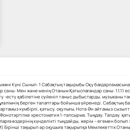
ыжөні Күні Сынып: 1 Сабақтың тақырыбы Оқу бағдарламасын
саны: Мен және менің Отаным Қатыспағандар саны: 1.1.1.1 е
ату -есту қабілетіне сүйеніп таныс дыбыстарды, музыканы 
мұғалімнің берген талаптары бойынша үйренеді. Сабақтың б
тартамыз күмбірлі, қатысу, оқулығы, Нота Ән айтамыз сызыл
б. Фонотәртіпке хрестоматия 1-тапсырма. Тыңдау. Талдау. қа
ларға өздерінің күнделікті тыңдайды, жерім – егемен болып
) Бірінші тақырып әр оқушыға тақырыпқа Мемлекеттік Отанын