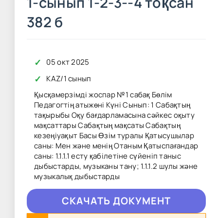
1-сынып 1-2-3--4 тоқсан
382 б
✓
05 окт 2025
✓
KAZ
/
1 сынып
Қысқамерзімді жоспар №1 сабақ Бөлім
Педагогтің атыжөні Күні Сынып: 1 Сабақтың
тақырыбы Оқу бағдарламасына сәйкес оқыту
мақсаттары Сабақтың мақсаты Сабақтың
кезеңіуақыт Басы Өзім туралы Қатысушылар
саны: Мен және менің Отаным Қатыспағандар
саны: 1.1.1.1 есту қабілетіне сүйеніп таныс
дыбыстарды, музыканы тану; 1.1.1.2 шулы және
музыкалық дыбыстарды
CКAЧAТЬ ДОКУМЕНТ