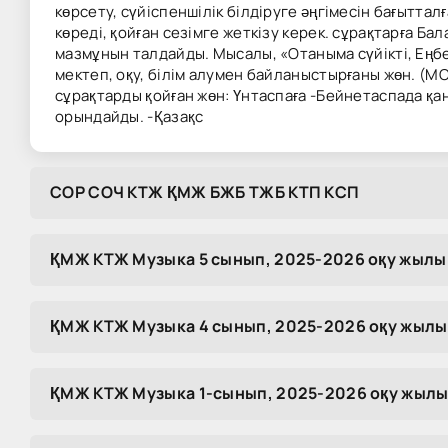
көрсету, сүйіспеншілік білдіруге әңгімесін бағыттал
көреді, қойған сезімге жеткізу керек. сұрақтарға Б
мазмұнын талдайды. Мысалы, «Отаныма сүйікті, Еңбе
мектеп, оқу, білім алумен байланыстырғаны жөн. (МО
сұрақтарды қойған жөн: Үнтаспаға -Бейнетаспада қа
орындайды. -Қазақс
COP COЧ KTЖ ҚMЖ БЖБ TЖБ KTП KCП
ҚМЖ КТЖ Музыка 5 сынып, 2025-2026 оқу жылы
ҚМЖ КТЖ Музыка 4 сынып, 2025-2026 оқу жылы
ҚМЖ КТЖ Музыка 1-сынып, 2025-2026 оқу жылы