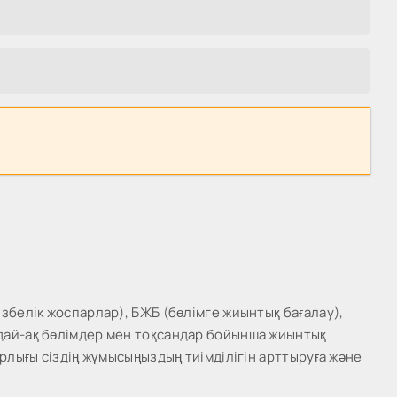
збелік жоспарлар), БЖБ (бөлімге жиынтық бағалау),
ндай-ақ бөлімдер мен тоқсандар бойынша жиынтық
рлығы сіздің жұмысыңыздың тиімділігін арттыруға және