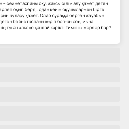
н – бейнетаспаны оқу, жақсы білім алу қажет деген
нерлеп оқып берді, одан кейін оқушылармен бірге
арын аудару қажет. Олар сұраққа берген жауабын
 деген бейнетаспаны көріп болған соң, мына
ің туған өлкеңе қандай көрікті Гимнін» жерлер бар?