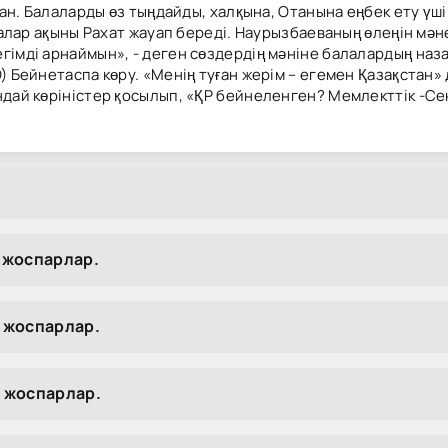
ған. Балаларды өз тыңдайды, халқына, Отанына еңбек ету үші
алалар ақыны Рахат жауап береді. Наурызбаеваның өлеңін мә
гімді арнаймын», - деген сөздердің мәніне балалардың наз
) Бейнетаспа көру. «Менің туған жерім – егемен Қазақстан»
ндай көріністер қосылып, «ҚР бейнеленген? Мемлекттік -Сен
 жоспарлар.
 жоспарлар.
 жоспарлар.