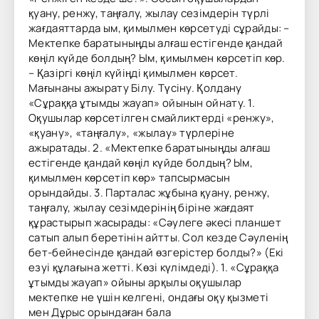
қуану, ренжу, таңғалу, жылау сезімдерін түрлі
жағдаяттарда ым, қимылмен көрсетуді сұрайды: –
Мектепке баратыныңды алғаш естігенде қандай
көңіл күйде болдың? Ым, қимылмен көрсетіп көр.
– Қазіргі көңіл күйіңді қимылмен көрсет.
Мағынаны ажырату Білу. Түсіну. Қолдану
«Сұраққа ұтымды жауап» ойынын ойнату. 1.
Оқушылар көрсетілген смайликтерді «ренжу»,
«қуану», «таңғалу», «жылау» түрлеріне
ажыратады. 2. «Мектепке баратыныңды алғаш
естігенде қандай көңіл күйде болдың? Ым,
қимылмен көрсетіп көр» тапсырмасын
орындайды. 3. Парталас жұбына қуану, ренжу,
таңғалу, жылау сезімдерінің біріне жағдаят
құрастырып жасырады: «Сәулеге әкесі планшет
сатып алып беретінін айтты. Сол кезде Сәуленің
бет-бейнесінде қандай өзгерістер болды?» (Екі
езуі құлағына жетті. Көзі күлімдеді). 1. «Сұраққа
ұтымды жауап» ойыны арқылы оқушылар
мектепке не үшін келгені, ондағы оқу қызметі
мен Дұрыс орындаған бала