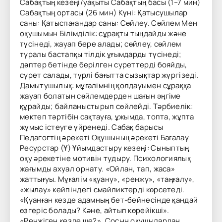
Сабақтың кезеңі/уақыты Сабақтың басы (1–7 мин)
Сабақтың ортасы (26 мин) Күні: Қатысушылар
саны: Қатыспағандар саны: Сөйлеу. Сөйлем Мен
оқушымын Білімділік: сұрақты тыңдайды және
түсінеді, жауап бере алады; сөйлеу, сөйлем
туралы бастапқы тілдік ұғымдарды түсінеді;
дәптер бетінде берілген суреттерді бояйды,
сурет салады, түрлі бағытта сызықтар жүргізеді.
Дамытушылық: мұғалімнің қолдауымен сұраққа
жауап болатын сөйлемдерден шағын әңгіме
құрайды; байланыстырып сөйлейді. Тәрбиелік:
мектеп тәртібін сақтауға, ұжымда, топта, жұпта
жұмыс істеуге үйренеді. Сабақ барысы
Педагогтің әрекеті Оқушының әрекеті Бағалау
Ресурстар (Ұ) Ұйымдастыру кезеңі: Сыныптың
оқу әрекетіне мотивін тудыру. Психологиялық
жағымды ахуал орнату. «Ойлан, тап, жаса»
жаттығуы. Мұғалім «қуану», «ренжу», «таңғалу»,
«жылау» кейпіндегі смайликтерді көрсетеді.
«Қуанған кезде адамның бет-бейнесінде қандай
өзгеріс болады? Кәне, айтып көрейікші».
«Ренжіген кезде ше?». Сосын оқушылардан