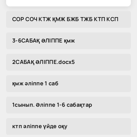
COP COЧ KTЖ ҚMЖ БЖБ TЖБ KTП KCП
3-6САБАҚ ӘЛІППЕ қмж
2САБАҚ ӘЛІППЕ.docx5
қмж әліппе 1 саб
1сынып. Әліппе 1-6 сабақтар
ктп әліппе үйде оқу