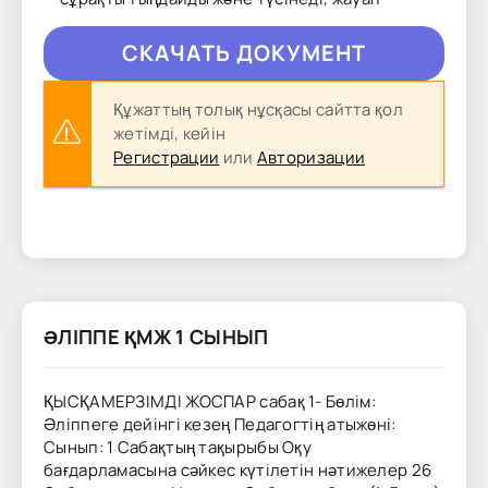
CКAЧAТЬ ДОКУМЕНТ
Құжаттың толық нұсқасы сайтта қол
жетімді, кейін
Регистрации
или
Авторизации
ӘЛІППЕ ҚМЖ 1 СЫНЫП
ҚЫСҚАМЕРЗІМДІ ЖОСПАР сабақ 1- Бөлім:
Әліппеге дейінгі кезең Педагогтің атыжөні:
Сынып: 1 Сабақтың тақырыбы Оқу
бағдарламасына сәйкес күтілетін нәтижелер 26