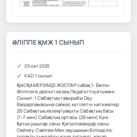
ӘЛІППЕ ҚМЖ 1 СЫНЫП
✓
05 окт 2025
✓
KAZ
/
1 сынып
ҚЫСҚАМЕРЗІМДІ ЖОСПАР сабақ 1- Бөлім:
Әліппеге дейінгі кезең Педагогтің атыжөні:
Сынып: 1 Сабақтың тақырыбы Оқу
бағдарламасына сәйкес күтілетін нәтижелер
26 Сабақтың кезеңі/уақыты Сабақтың басы
(1–7 мин) Сабақтың ортасы (26 мин) Күні:
Қатысушылар саны: Қатыспағандар саны:
Сөйлеу. Сөйлем Мен оқушымын Білімділік:
сұрақты тыңдайды және түсінеді, жауап