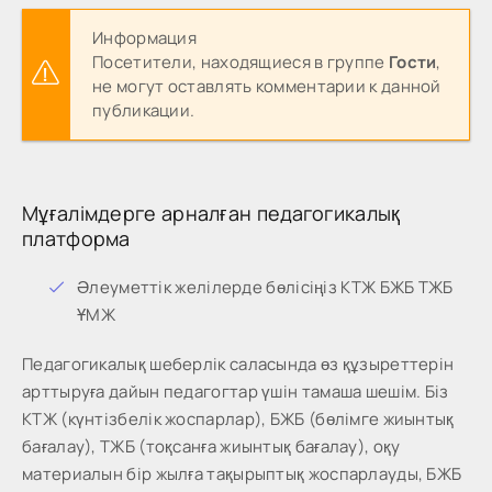
Информация
Посетители, находящиеся в группе
Гости
,
не могут оставлять комментарии к данной
публикации.
Мұғалімдерге арналған педагогикалық
платформа
Әлеуметтік желілерде бөлісіңіз КТЖ БЖБ ТЖБ
ҰМЖ
Педагогикалық шеберлік саласында өз құзыреттерін
арттыруға дайын педагогтар үшін тамаша шешім. Біз
КТЖ (күнтізбелік жоспарлар), БЖБ (бөлімге жиынтық
бағалау), ТЖБ (тоқсанға жиынтық бағалау), оқу
материалын бір жылға тақырыптық жоспарлауды, БЖБ