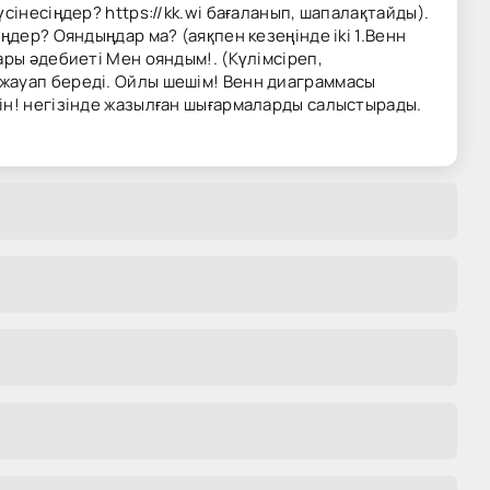
інесіңдер? https://kk.wi бағаланып, шапалақтайды).
ңдер? Ояндыңдар ма? (аяқпен кезеңінде iki 1.Венн
ары әдебиеті Мен ояндым!. (Күлімсіреп,
 жауап береді. Ойлы шешім! Венн диаграммасы
ін! негізінде жазылған шығармаларды салыстырады.