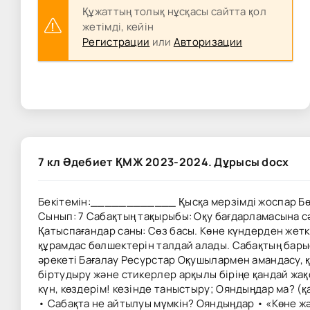
Құжаттың толық нұсқасы сайтта қол
жетімді, кейін
Регистрации
или
Авторизации
7 кл Әдебиет ҚМЖ 2023-2024. Дұрысы docx
Бекітемін:____________ Қысқа мерзімді жоспар Бөлім:
Сынып: 7 Сабақтың тақырыбы: Оқу бағдарламасына 
Қатыспағандар саны: Сөз басы. Көне күндерден жетке
құрамдас бөлшектерін талдай алады. Сабақтың бары
әрекеті Бағалау Ресурстар Оқушылармен амандасу, 
біртудыру және стикерлер арқылы біріңе қандай жа
күн, көздерім! кезінде таныстыру; Ояндыңдар ма? (
• Сабақта не айтылуы мүмкін? Ояндыңдар • «Көне жә