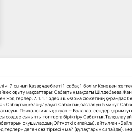
 7-сынып Қазақ әдебиеті 1-сабақ 1-бөлім: Көнеден жеткен жә
сәйкес оқыту мақсаттары: Сабақтың мақсаты Шілдебаева Жа
н жәдігерлер. 7. 1. 1. 1 әдеби шығарма сюжетінің құрамдас
сы Сабақтың кезеңі/ уақыт Сабақтың басталуы 5 минут Саба
қатысуын Психологиялық ахуал — Балалар, сендер қарымтүг
қсы сөздер сыныпты топтарға біріктіру Сабақтың Талқылау 
қабақтарын оқушылардың Ойтүрткі сипайды). айтылған «Байла
дігерлер» деген сөз тіркесін ма? (құлақтарын сипайды). к