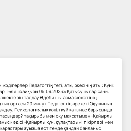
дігерлер Педагогтің тегі, аты, әкесінің аты : Күні:
нар Төлешбайқызы 05.09.2023ж Қатысушылар саны:
 бөлшектерін талдау Әдеби шығарма сюжетінің
қтың ортасы 20 минут Педагогтің әрекеті Оқушының
ендеу. Психологиялық көңіл күй қатынас барысында
айтасыңдар? тақырыбы мен оқу мақсатымен -Қайырлы
ныс» әдісі -Қайырлы күн, құлақтарым! пікірлері мен
өзқарастары ауызша естігенде қандай байланыс