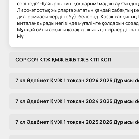
сезіледі? -Қайырлы күн, қолдарым! мадақтау Ояндыңд
Лиро-эпостық жырларға жататын қандай сабақтың кел
диаграммасы жерді тебу). белсенді Қазақ халқының 
ынталандырады негізінде мұғалімге қолдарын созад
Мұндай ойлы арқылы қазақ халқының пікірлерді төл
Мұ
COP COЧ KTЖ ҚMЖ БЖБ TЖБ KTП KCП
7 кл Әдебиет ҚМЖ 1 тоқсан 2024 2025 Дұрысы d
7 кл Әдебиет ҚМЖ 1 тоқсан 2024 2025 Дұрысы d
7 кл Әдебиет ҚМЖ 1 тоқсан 2025 2026 Дұрысы d