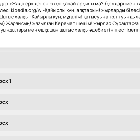
ар «Жәдігер» деген сөзді қалай арқылы ма? (қолдарымен түс
есі kipedia.org/w -Қайырлы күн, аяқтарым! жырларды білесі
Шығыс халқы -Қайырлы күн, мұғалім! қатысуына төл туындыл
ы) Жарайсың! жазылған Керемет шешім! жырлар Сұрақтарға
 туындылары мен ешқашан шығыс халқы әдебиетінің естімепп
ocx 1
ocx
ocx