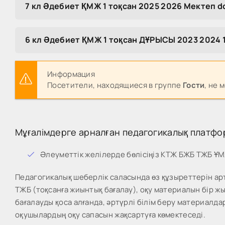
7 кл Әдебиет ҚМЖ 1 тоқсан 2025 2026 Мектеп d
6 кл Әдебиет ҚМЖ 1 тоқсан ДҰРЫСЫ 2023 2024 
Информация
Посетители, находящиеся в группе
Гости
, не 
Мұғалімдерге арналған педагогикалық платфо
Әлеуметтік желілерде бөлісіңіз КТЖ БЖБ ТЖБ Ұ
Педагогикалық шеберлік саласында өз құзыреттерін арт
ТЖБ (тоқсанға жиынтық бағалау), оқу материалын бір 
бағалауды қоса алғанда, әртүрлі білім беру материалда
оқушылардың оқу сапасын жақсартуға көмектеседі.