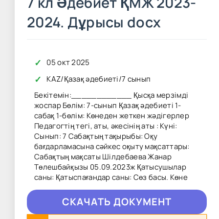
7 кл Әдебиет ҚМЖ 2023-
2024. Дұрысы docx
✓
05 окт 2025
✓
KAZ
/
Қазақ әдебиеті
/
7 сынып
Бекітемін:____________ Қысқа мерзімді
жоспар Бөлім: 7-сынып Қазақ әдебиеті 1-
сабақ 1-бөлім: Көнеден жеткен жәдігерлер
Педагогтің тегі, аты, әкесінің аты : Күні:
Сынып: 7 Сабақтың тақырыбы: Оқу
бағдарламасына сәйкес оқыту мақсаттары:
Сабақтың мақсаты Шілдебаева Жанар
Төлешбайқызы 05.09.2023ж Қатысушылар
саны: Қатыспағандар саны: Сөз басы. Көне
CКAЧAТЬ ДОКУМЕНТ