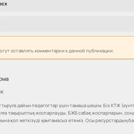
ocx
1
могут оставлять комментарии к данной публикации.
рма
МЖ
тыруға дайын педагогтар үшін тамаша шешім. Біз КТЖ (күнті
жылға тақырыптық жоспарлауды, БЖБ сабақ жоспарларын, со
рына қол жеткізуді қамтамасыз етеміз. Осы ресурстардың ба