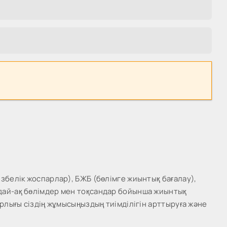
збелік жоспарлар), БЖБ (бөлімге жиынтық бағалау),
ндай-ақ бөлімдер мен тоқсандар бойынша жиынтық
рлығы сіздің жұмысыңыздың тиімділігін арттыруға және