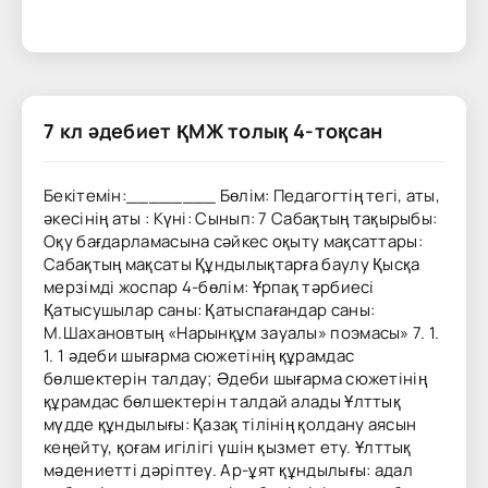
7 кл әдебиет ҚМЖ толық 4-тоқсан
Бекітемін:________ Бөлім: Педагогтің тегі, аты,
әкесінің аты : Күні: Сынып: 7 Сабақтың тақырыбы:
Оқу бағдарламасына сәйкес оқыту мақсаттары:
Сабақтың мақсаты Құндылықтарға баулу Қысқа
мерзімді жоспар 4-бөлім: Ұрпақ тәрбиесі
Қатысушылар саны: Қатыспағандар саны:
М.Шахановтың «Нарынқұм зауалы» поэмасы» 7. 1.
1. 1 әдеби шығарма сюжетінің құрамдас
бөлшектерін талдау; Әдеби шығарма сюжетінің
құрамдас бөлшектерін талдай алады Ұлттық
мүдде құндылығы: Қазақ тілінің қолдану аясын
кеңейту, қоғам игілігі үшін қызмет ету. Ұлттық
мәдениетті дәріптеу. Ар-ұят құндылығы: адал