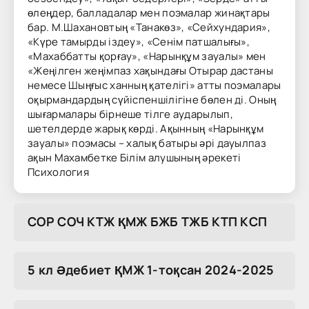
өлеңдер, балладалар мен поэмалар жинақтары
бар. М.Шахановтың «Танакөз», «Сейхундария»,
«Күре тамырды іздеу», «Сенім патшалығы»,
«Махаббатты қорғау», «Нарынқұм зауалы» мен
«Жеңілген жеңімпаз хақындағы Отырар дастаны
немесе Шыңғыс ханның қателігі» атты поэмалары
оқырмандардың сүйіспеншілігіне бөлен ді. Оның
шығармалары бірнеше тілге аударылып,
шетелдерде жарық көрді. Ақынның «Нарынқұм
зауалы» поэмасы – халық батыры әрі дауылпаз
ақын Махамбетке Білім алушының әрекеті
Психология
COP COЧ KTЖ ҚMЖ БЖБ TЖБ KTП KCП
5 кл Әдебиет ҚМЖ 1-тоқсан 2024-2025