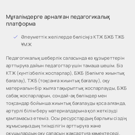
Мұғалімдерге арналған педагогикалық
платформа
Әлеуметтік желілерде бөлісіңіз КТЖ БЖБ ТЖБ
ҰМЖ
Педагогикалық шеберлік саласында өз құзыреттерін
арттыруға дайын педагогтар үшін тамаша шешім. Біз
КТЖ (күнтізбелік жоспарлар), БЖБ (бөлімге жиынтық
бағалау), ТЖБ (тоқсанға жиынтық бағалау), оқу
материалын бір жылға тақырыптық жоспарлауды, БЖБ
сабақ жоспарларын, сондай-ақ бөлімдер мен
тоқсандар бойынша жиынтық бағалауды қоса алғанда,
әртүрлі білім беру материалдарына қол жеткізуді
қамтамасыз етеміз. Осы ресурстардың барлығы сіздің
жұмысыңыздың тиімділігін арттыруға және
оқушылардың оқу сапасын жақсартуға көмектеседі.