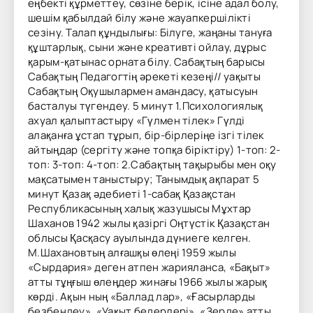
еңбекті құрметтеу, сөзіне берік, ісіне адал болу,
шешім қабылдай білу және жауапкершілікті
сезіну. Талап құндылығы: Білуге, жаңаны тануға
құштарлық, сыни және креативті ойлау, дұрыс
қарым-қатынас орната білу. Сабақтың барысы
Сабақтың Педагогтің әрекеті кезеңі// уақыты
Сабақтың Оқушылармен амандасу, қатысуын
басталуы түгендеу. 5 минут 1.Психологиялық
ахуал қалыптастыру «Гүлмен тілек» Гүлді
алақанға ұстап тұрып, бір-бірлеріңе ізгі тілек
айтыңдар (сергіту және топқа біріктіру) 1-топ: 2-
топ: 3-топ: 4-топ: 2.Сабақтың тақырыбы мен оқу
мақсатымен таныстыру; Танымдық ақпарат 5
минут Қазақ әдебиеті 1-сабақ Қазақстан
Республикасының халық жазушысы Мұхтар
Шаханов 1942 жылы қазіргі Оңтүстік Қазақстан
облысы Қасқасу ауылында дүниеге келген.
М.Шахановтың алғашқы өлеңі 1959 жылы
«Сырдария» деген атпен жарияланса, «Бақыт»
атты тұңғыш өлеңдер жинағы 1966 жылы жарық
көрді. Ақын ның «Баллад лар», «Ғасырларды
безбендеу», «Уақыт бедерлері», «Зерде» атты