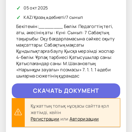
✓
05 окт 2025
✓
KAZ
/
Қазақ әдебиеті
/
7 сынып
Бекітемін:________ Бөлім: Педагогтің тегі,
аты, әкесінің аты : Күні: Сынып: 7 Сабақтың
тақырыбы: Оқу бағдарламасына сәйкес оқыту
мақсаттары: Сабақтың мақсаты
Құндылықтарға баулу Қысқа мерзімді жоспар
4-бөлім: Ұрпақ тәрбиесі Қатысушылар саны:
Қатыспағандар саны: М.Шахановтың
«Нарынқұм зауалы» поэмасы» 7. 1. 1. 1 әдеби
шығарма сюжетінің құрамдас
CКAЧAТЬ ДОКУМЕНТ
Құжаттың толық нұсқасы сайтта қол
жетімді, кейін
Регистрации
или
Авторизации