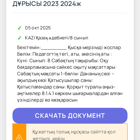
ДҰРЫСЫ 2023 2024ж
✓
05 окт 2025
✓
KAZ
/
Қазақ әдебиеті
/
8 сынып
Бекітемін:________ Қысқа мерзімді жоспар
Бөлім: Педагогтің тегі, аты, әкесінің аты :
Күні: Сынып: 8 Сабақтың тақырыбы: Оқу
бағдарламасына сәйкес оқыту мақсаттары:
Сабақтың мақсаты 1-бөлім: Дананың сөзі –
ақылдың көзі Қатысушылар саны:
Қатыспағандар саны: Қорқыт туралы аңыз-
әңгімелер 8.1.4.1 көркем шығармалардан алған
үзінділерді өз көзқарасын
CКAЧAТЬ ДОКУМЕНТ
Құжаттың толық нұсқасы сайтта қол
жетімді, кейін