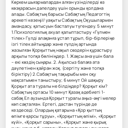
Көркем шығармалардан алған үзінділерді өз
көзқарасын дәлелдеу үшін орынды қолдана
алады. Сабақтың барысы Сабақтың Педагогтің
әрекеті кезеңі// уақыты Сабақтың Оқушылармен
амандасу, қатысуын басталуы түгендеу. 5 минут
1.Психологиялық ахуал қалыптастыру «Гүлмен
тілек» Гүлді алақанға ұстап тұрып, бір-бірлеріңе
ізгі тілек айтыңдар және гүлдің артында
жазылған Қорқыттың нақыл сөздерін құрастыру
арқылы топқа бөлініңдер. 1. Жақсы ана үшін бала
– екі көздің сыңары. 2. Ақылсыз балаға ата
дәулетінен қайран жоқ. (сергіту және топқа
біріктіру) 2.Сабақтың тақырыбы мен оқу
мақсатымен таныстыру; 6 минут Ой шақыру
Қорқыт ата туралы не білдіңдер? Қорқыт кім?
Сабақтың ортасы 10 минут Қазақ әдебиеті 1-
сабақ Ел аузында Қорқыт туралы аңыз-әңгі мелер
көп сақталған. Ертегі, дастан түрінде де
кездеседі. Олардың қатарына «Қор қыттың
өлімге қарсы тұруы», «Қорқыттың өлімі», «Қорқыт
күйі», «Қорқыт сарыны», «Қорқыт және қырық