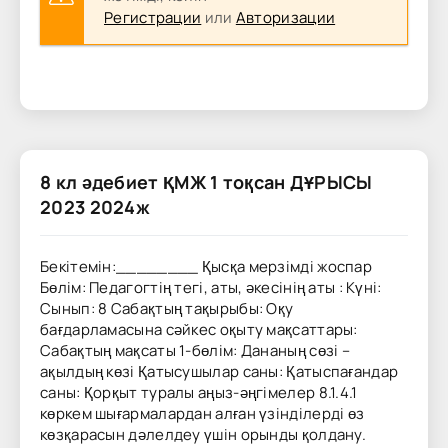
Регистрации
или
Авторизации
8 кл әдебиет ҚМЖ 1 тоқсан ДҰРЫСЫ
2023 2024ж
Бекітемін:________ Қысқа мерзімді жоспар
Бөлім: Педагогтің тегі, аты, әкесінің аты : Күні:
Сынып: 8 Сабақтың тақырыбы: Оқу
бағдарламасына сәйкес оқыту мақсаттары:
Сабақтың мақсаты 1-бөлім: Дананың сөзі –
ақылдың көзі Қатысушылар саны: Қатыспағандар
саны: Қорқыт туралы аңыз-әңгімелер 8.1.4.1
көркем шығармалардан алған үзінділерді өз
көзқарасын дәлелдеу үшін орынды қолдану.