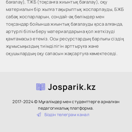
бағалау), ТЖБ (тоқсанға жиынтық бағалау), оқу
материалын бір жылға тақырыптық жоспарлауды, БЖБ
сабақ жоспарларын, сондай-ақ бөлімдер мен
тоқсандар бойынша жиынтық бағалауды қоса алғанда,
әртүрлі білім беру материалдарына қол жеткізуді
қамтамасыз етеміз. Осы ресурстардың барлығы сіздің
жұмысыңыздың тиімділігін арттыруға және
оқушылардың оқу сапасын жақсартуға көмектеседі.
Josparik.kz
2017-2024 © Мұғалімдер мен студенттерге арналған
педагогикалық платформа.
Біздін тeлeгpaм кaнaл