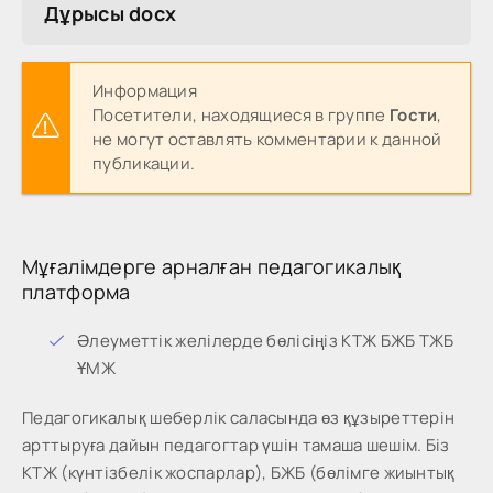
Дұрысы docx
Информация
Посетители, находящиеся в группе
Гости
,
не могут оставлять комментарии к данной
публикации.
Мұғалімдерге арналған педагогикалық
платформа
Әлеуметтік желілерде бөлісіңіз КТЖ БЖБ ТЖБ
ҰМЖ
Педагогикалық шеберлік саласында өз құзыреттерін
арттыруға дайын педагогтар үшін тамаша шешім. Біз
КТЖ (күнтізбелік жоспарлар), БЖБ (бөлімге жиынтық