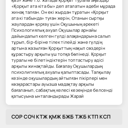
қыз» және т.б. жатады Қорқыт туралы аңыздар
«Қорқыт ата кіта бы» деп аталатын әдеби мұрада
жинақ талған. Он екі жырдан тұратын «Қорқыт
ата кі табында» туған жерін, Отанын сыртқы
жаулардан қорғау үшін Оқушының әрекеті
Психологиялық ахуал Оқушылар арнайы
дайындалып келген гүлді алақандарына салып
тұрып, бір-біріне тілек тілейді және гүлдің
артына жазылған Қорқыттың нақыл сөздерін
құрастыру арқылы үш топқа бөлінеді. Қорқыт
туралы не білетіндіктерін топтастыру әдісі
арқылы жинақтайды. Бағалау Оқушылардың
психолигиялық ахуалы қалыптасады. Талқылау
кезінде оқушылардың айтылған пікірлері мен
көзқарастары ауызша мадақтау арқылы
бағаланып, сабақтың келесі кезеңінде белсенді
қатысуына ынталандырады Жарай
COP COЧ KTЖ ҚMЖ БЖБ TЖБ KTП KCП