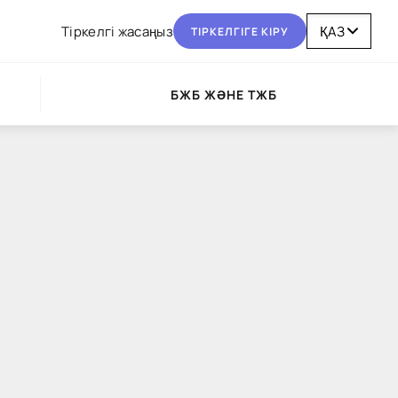
Тіркелгі жасаңыз
ТІРКЕЛГІГЕ КІРУ
БЖБ ЖӘНЕ ТЖБ