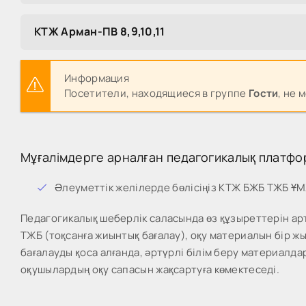
КТЖ Арман-ПВ 8,9,10,11
Информация
Посетители, находящиеся в группе
Гости
, не 
Мұғалімдерге арналған педагогикалық платфо
Әлеуметтік желілерде бөлісіңіз КТЖ БЖБ ТЖБ Ұ
Педагогикалық шеберлік саласында өз құзыреттерін арт
ТЖБ (тоқсанға жиынтық бағалау), оқу материалын бір 
бағалауды қоса алғанда, әртүрлі білім беру материалда
оқушылардың оқу сапасын жақсартуға көмектеседі.