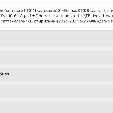
ебиет.docx КТЖ 11-сын.каз әд ЖМБ.docx КТЖ 8-сынып қазақ т
’† 10-бл­.Є § в †ЊЃ.docx 11 сынып қазақ тілі ҚГБ.docx 11-сын
хаттамалары/ ӘБ отырысының 2023-2024 оқу жылындағы хат
ебиет