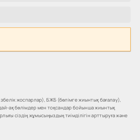
збелік жоспарлар), БЖБ (бөлімге жиынтық бағалау),
ндай-ақ бөлімдер мен тоқсандар бойынша жиынтық
рлығы сіздің жұмысыңыздың тиімділігін арттыруға және