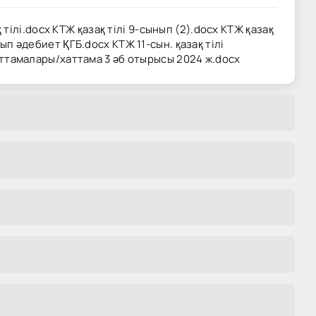
ілі.docx КТЖ қазақ тілі 9-сынып (2).docx КТЖ қазақ
ып әдебиет ҚГБ.docx КТЖ 11-сын. қазақ тілі
тамалары/хаттама 3 әб отырысы 2024 ж.docx