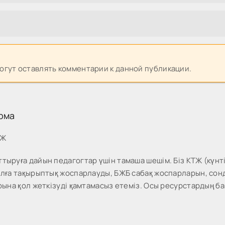
могут оставлять комментарии к данной публикации.
рма
МЖ
тыруға дайын педагогтар үшін тамаша шешім. Біз КТЖ (күнті
жылға тақырыптық жоспарлауды, БЖБ сабақ жоспарларын, со
рына қол жеткізуді қамтамасыз етеміз. Осы ресурстардың ба