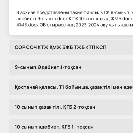
В архиве представлены такие файлы: КТЖ 8-сынып әд
әдебиеті 9-сынып.docx КТЖ 10-сын. каз әд ЖМБ.docx Љ
ЖМБ.docx ӘБ отырысының 2023-2024 оқу жылындағы 
COP COЧ KTЖ ҚMЖ БЖБ TЖБ KTП KCП
9-сынып.Әдебиет.1-тоқсан
Қостанай қаласы, Т1 бойынша,қазақ тілі мен әд
10 сынып қазақ тілі. ҚГБ 2-тоқсан
10 сынып әдебиет. ҚГБ 1- тоқсан