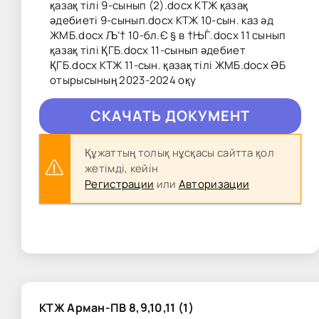
қазақ тілі 9-сынып (2).docx КТЖ қазақ
әдебиеті 9-сынып.docx КТЖ 10-сын. каз әд
ЖМБ.docx Љ’† 10-бл­.Є § в †ЊЃ.docx 11 сынып
қазақ тілі ҚГБ.docx 11-сынып әдебиет
ҚГБ.docx КТЖ 11-сын. қазақ тілі ЖМБ.docx ӘБ
отырысының 2023-2024 оқу
CКAЧAТЬ ДОКУМЕНТ
Құжаттың толық нұсқасы сайтта қол
жетімді, кейін
Регистрации
или
Авторизации
КТЖ Арман-ПВ 8,9,10,11 (1)