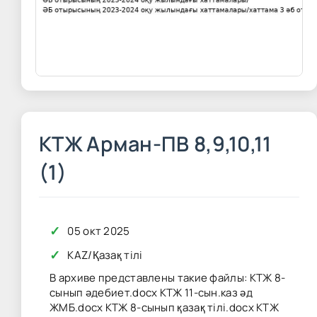
КТЖ Арман-ПВ 8,9,10,11
(1)
✓
05 окт 2025
✓
KAZ
/
Қазақ тілі
В архиве представлены такие файлы: КТЖ 8-
сынып әдебиет.docx КТЖ 11-сын.каз әд
ЖМБ.docx КТЖ 8-сынып қазақ тілі.docx КТЖ