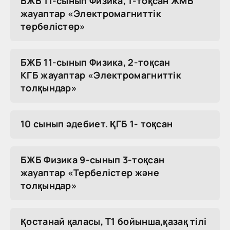
БЖБ 11-сынып Физика, 1-тоқсан ЖМБ
жауаптар «Электромагниттік
тербелістер»
БЖБ 11-сынып Физика, 2-тоқсан
КГБ жауаптар «Электромагниттік
толқындар»
10 сынып әдебиет. ҚГБ 1- тоқсан
БЖБ Физика 9-сынып 3-тоқсан
жауаптар «Тербелістер және
толқындар»
Қостанай қаласы, Т1 бойынша,қазақ тілі