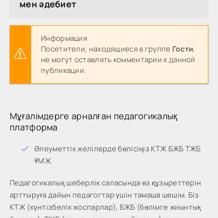
мен әдебиет
Информация
Посетители, находящиеся в группе
Гости
,
не могут оставлять комментарии к данной
публикации.
Мұғалімдерге арналған педагогикалық
платформа
Әлеуметтік желілерде бөлісіңіз КТЖ БЖБ ТЖБ
ҰМЖ
Педагогикалық шеберлік саласында өз құзыреттерін
арттыруға дайын педагогтар үшін тамаша шешім. Біз
КТЖ (күнтізбелік жоспарлар), БЖБ (бөлімге жиынтық