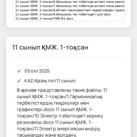
11 сынып ҚМЖ. 1-тоқсан
✓
05 окт 2025
✓
KAZ
/
Қазақ тілі
/
11 сынып
В архиве представлены такие файлы: 11
сынып ҚМЖ. 1-тоқсан/1.Гармоникалық
тербелістердің теңдеулері мен
графиктері.docx 11 сынып ҚМЖ. 1-
тоқсан/10.Электр тізбегіндегі кернеу
резонансы.docx 11 сынып ҚМЖ. 1-
тоқсан/11.Электр энергиясын өндіру,
тасымалдау және қолдану,