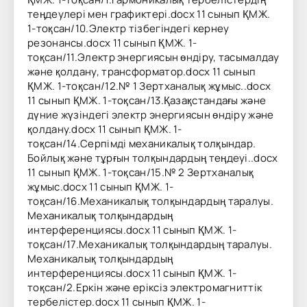
теңдеулері мен графиктері.docx 11 сынып ҚМЖ.
1-тоқсан/10.Электр тізбегіндегі кернеу
резонансы.docx 11 сынып ҚМЖ. 1-
тоқсан/11.Электр энергиясын өндіру, тасымалдау
және қолдану, трансформатор.docx 11 сынып
ҚМЖ. 1-тоқсан/12.№ 1 Зертханалық жұмыс..docx
11 сынып ҚМЖ. 1-тоқсан/13.Қазақстандағы және
дүние жүзіндегі электр энергиясын өндіру және
қолдану.docx 11 сынып ҚМЖ. 1-
тоқсан/14.Серпімді механикалық толқындар.
Бойлық және тұрғын толқындардың теңдеуі..docx
11 сынып ҚМЖ. 1-тоқсан/15.№ 2 Зертханалық
жұмыс.docx 11 сынып ҚМЖ. 1-
тоқсан/16.Механикалық толқындардың таралуы.
Механикалық толқындардың
интерференциясы.docx 11 сынып ҚМЖ. 1-
тоқсан/17.Механикалық толқындардың таралуы.
Механикалық толқындардың
интерференциясы.docx 11 сынып ҚМЖ. 1-
тоқсан/2.Еркін және еріксіз электромагниттік
тербелістер.docx 11 сынып ҚМЖ. 1-