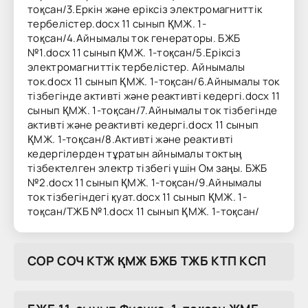
тоқсан/3.Еркін және еріксіз электромагниттік
тербелістер.docx 11 сынып ҚМЖ. 1-
тоқсан/4.Айнымалы ток генераторы. БЖБ
№1.docx 11 сынып ҚМЖ. 1-тоқсан/5.Еріксіз
электромагниттік тербелістер. Айнымалы
ток.docx 11 сынып ҚМЖ. 1-тоқсан/6.Айнымалы ток
тізбегінде активті және реактивті кедергі.docx 11
сынып ҚМЖ. 1-тоқсан/7.Айнымалы ток тізбегінде
активті және реактивті кедергі.docx 11 сынып
ҚМЖ. 1-тоқсан/8.Активті және реактивті
кедергілерден тұратын айнымалы токтың
тізбектелген электр тізбегі үшін Ом заңы. БЖБ
№2.docx 11 сынып ҚМЖ. 1-тоқсан/9.Айнымалы
ток тізбегіндегі қуат.docx 11 сынып ҚМЖ. 1-
тоқсан/ТЖБ №1.docx 11 сынып ҚМЖ. 1-тоқсан/
COP COЧ KTЖ ҚMЖ БЖБ TЖБ KTП KCП