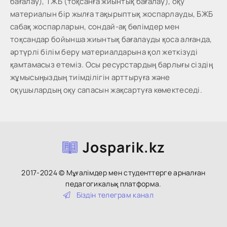
бағалау), ТЖБ (тоқсанға жиынтық бағалау), оқу
материалын бір жылға тақырыптық жоспарлауды, БЖБ
сабақ жоспарларын, сондай-ақ бөлімдер мен
тоқсандар бойынша жиынтық бағалауды қоса алғанда,
әртүрлі білім беру материалдарына қол жеткізуді
қамтамасыз етеміз. Осы ресурстардың барлығы сіздің
жұмысыңыздың тиімділігін арттыруға және
оқушылардың оқу сапасын жақсартуға көмектеседі.
Josparik.kz
2017-2024 © Мұғалімдер мен студенттерге арналған
педагогикалық платформа.
Біздін тeлeгpaм кaнaл