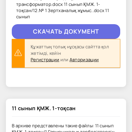
трансформатор.docx 11 сынып ҚМЖ. 1-
тоқсан/12.№ 1 Зертханалық жұмыс..docx 11
сынып
CКAЧAТЬ ДОКУМЕНТ
Құжаттың толық нұсқасы сайтта қол
жетімді, кейін
Регистрации
или
Авторизации
11 сынып ҚМЖ. 1-тоқсан
В архиве представлены такие файлы: 11 сынып
ҚМЖ. 1-тоқсан/1.Гармоникалық тербелістердің