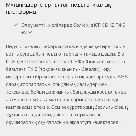
Мұғалімдерге арналған педагогикалық
платформа
Әлеуметтік желілерде бөлісіңіз КТЖ БЖБ ТЖБ
ҰМЖ
Педагогикалық шеберлік саласында өз құзыреттерін
арттыруға дайын педагогтар үшін тамаша шешім. Біз
КТЖ (күнтізбелік жоспарлар), БЖБ (бөлімге жиынтық
бағалау), ТЖБ (тоқсанға жиынтық бағалау), оқу
материалын бір жылға тақырыптық жоспарлауды, БЖБ
сабақ жоспарларын, сондай-ақ бөлімдер мен
тоқсандар бойынша жиынтық бағалауды қоса алғанда,
әртүрлі білім беру материалдарына қол жеткізуді
қамтамасыз етеміз. Осы ресурстардың барлығы сіздің
жұмысыңыздың тиімділігін арттыруға және
оқушылардың оқу сапасын жақсартуға көмектеседі.