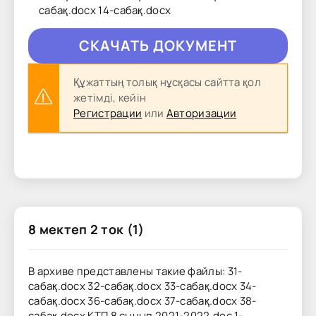
сабақ.docx 14-сабақ.docx
CКAЧAТЬ ДОКУМЕНТ
Құжаттың толық нұсқасы сайтта қол
жетімді, кейін
Регистрации
или
Авторизации
8 мектеп 2 ток (1)
В архиве представлены такие файлы: 31-
сабақ.docx 32-сабақ.docx 33-сабақ.docx 34-
сабақ.docx 36-cабақ.docx 37-cабақ.docx 38-
cабақ.docx КТП 8 сынып 2021-2022.doc 1-