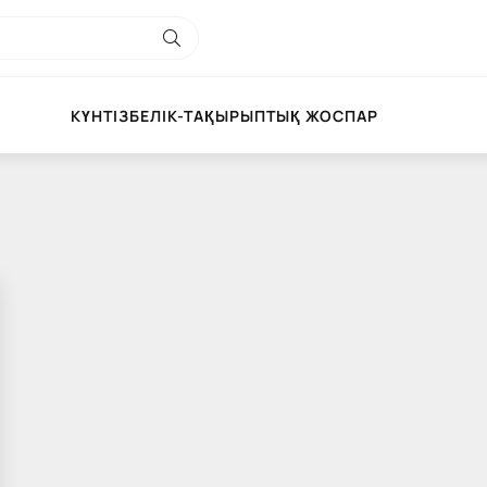
КҮНТІЗБЕЛІК-ТАҚЫРЫПТЫҚ ЖОСПАР