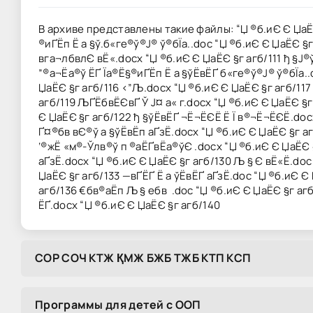
В архиве представлены такие файлы: “Џ ®б­.иЄ Є ЏаЁЄ 
®иҐ­Ёп Ё а §ў.б«ге®ў®Ј® ў®бЇа..doc “Џ ®б­.иЄ Є ЏаЁЄ §
вга¬лбвлЄ вЁ«.docx “Џ ®б­.иЄ Є ЏаЁЄ §г агб/111 ђ §Ј®
”®а¬Ёа®ў ­ЁҐ Їа®Ё§­®иҐ­Ёп Ё а §ўЁвЁҐ б«ге®ў®Ј® ў®бЇа.
ЏаЁЄ §г агб/116 ‹”Љ.docx “Џ ®б­.иЄ Є ЏаЁЄ §г агб/117 
агб/119 ЉҐ­ЁбвЁЄвҐ Ў Ј¤ а« г.docx “Џ ®б­.иЄ Є ЏаЁЄ §г 
Є ЏаЁЄ §г агб/122 ђ §ўЁвЁҐ ¬Ё¬ЁЄЁ Ё Ї ­в®¬Ё¬ЁЄЁ.docx
Ґ¤®бв вЄ®ў а §ўЁвЁп аҐзЁ.docx “Џ ®б­.иЄ Є ЏаЁЄ §г аг
‘®жЁ «м­®-Ўлв®ў п ®аЁҐ­вЁа®ўЄ .docx “Џ ®б­.иЄ Є ЏаЁЄ
аҐзЁ.docx “Џ ®б­.иЄ Є ЏаЁЄ §г агб/130 Љ § Є вЁ«Ё.doc 
ЏаЁЄ §г агб/133 —вҐ­ЁҐ Ё а ўЁвЁҐ аҐзЁ.doc “Џ ®б­.иЄ 
агб/136 €бв®аЁп Љ § ебв ­ .doc “Џ ®б­.иЄ Є ЏаЁЄ §г а
ЁҐ.docx “Џ ®б­.иЄ Є ЏаЁЄ §г агб/140
COP COЧ KTЖ ҚMЖ БЖБ TЖБ KTП KCП
Программы для детей с ООП