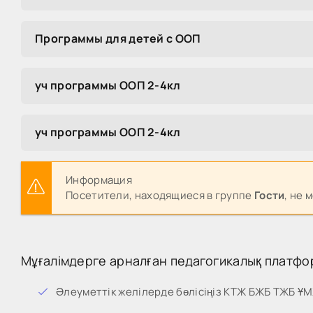
Программы для детей с ООП
уч программы ООП 2-4кл
уч программы ООП 2-4кл
Информация
Посетители, находящиеся в группе
Гости
, не 
Мұғалімдерге арналған педагогикалық платфо
Әлеуметтік желілерде бөлісіңіз КТЖ БЖБ ТЖБ Ұ