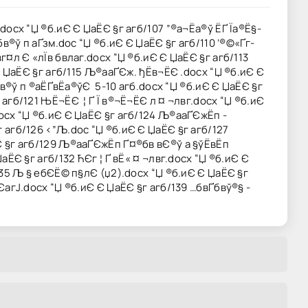
ocx “Џ ®б­.иЄ Є ЏаЁЄ §г агб/107 ”®а¬Ёа®ў ­ЁҐ Їа®Ё§­
бв®ў п аҐзм.doc “Џ ®б­.иЄ Є ЏаЁЄ §г агб/110 ‘®©«Ґг-
г¤л Є «лЇв бвлаг.docx “Џ ®б­.иЄ Є ЏаЁЄ §г агб/113
Є Є ЏаЁЄ §г агб/115 Љ®ааҐЄж. ђЁв¬ЁЄ .docx “Џ ®б­.иЄ Є
Ўлв®ў п ®аЁҐ­вЁа®ўЄ 5-10 агб.docx “Џ ®б­.иЄ Є ЏаЁЄ §г
агб/121 ЊЁ¬ЁЄ ¦ ­Ґ Ї ­в®¬Ё¬ЁЄ ­л ¤ ¬лвг.docx “Џ ®б­.иЄ
docx “Џ ®б­.иЄ Є ЏаЁЄ §г агб/124 Љ®ааҐЄжЁп ­
г агб/126 ‹”Љ.doc “Џ ®б­.иЄ Є ЏаЁЄ §г агб/127
аЁЄ §г агб/129 Љ®ааҐЄжЁп ­Ґ¤®бв вЄ®ў а §ўЁвЁп
ЁЄ §г агб/132 ЋЄг ¦ ­Ґ вЁ« ¤ ¬лвг.docx “Џ ®б­.иЄ Є
/135 Љ § ебЄЁ© п§лЄ (џ2).docx “Џ ®б­.иЄ Є ЏаЁЄ §г
агЈ.docx “Џ ®б­.иЄ Є ЏаЁЄ §г агб/139 …бвҐбвў®§­ ­