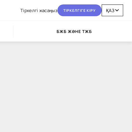
Тіркелгі жасаңыз
ТІРКЕЛГІГЕ КІРУ
БЖБ ЖӘНЕ ТЖБ