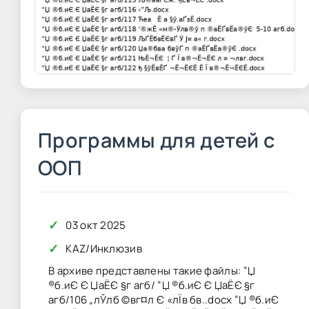
Программы для детей с
ООП
✓
03 окт 2025
✓
KAZ
/
Инклюзив
В архиве представлены такие файлы: “Џ
®б­.иЄ Є ЏаЁЄ §г агб/ “Џ ®б­.иЄ Є ЏаЁЄ §г
агб/106 „лЎлб ©вг¤л Є «лЇв бв..docx “Џ ®б­.иЄ