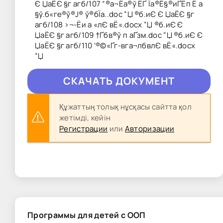
Є ЏаЁЄ §г агб/107 ”®а¬Ёа®ў ­ЁҐ Їа®Ё§­®иҐ­Ёп Ё а
§ў.б«ге®ў®Ј® ў®бЇа..doc “Џ ®б­.иЄ Є ЏаЁЄ §г
агб/108 ›¬-Ёи а «лЄ вЁ«.docx “Џ ®б­.иЄ Є
ЏаЁЄ §г агб/109 †Ґбв®ў п аҐзм.doc “Џ ®б­.иЄ Є
ЏаЁЄ §г агб/110 ‘®©«Ґг-вга¬лбвлЄ вЁ«.docx
“Џ
CКAЧAТЬ ДОКУМЕНТ
Құжаттың толық нұсқасы сайтта қол
жетімді, кейін
Регистрации
или
Авторизации
Программы для детей с ООП