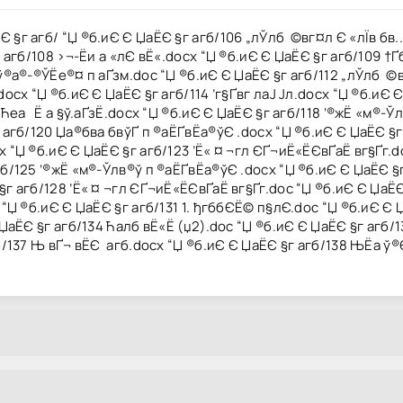
§г агб/ “Џ ®б­.иЄ Є ЏаЁЄ §г агб/106 „лЎлб ©вг¤л Є «лЇв бв..d
г агб/108 ›¬-Ёи а «лЄ вЁ«.docx “Џ ®б­.иЄ Є ЏаЁЄ §г агб/109 †Ґ
ў®а­®-®ЎЁе®¤­ п аҐзм.doc “Џ ®б­.иЄ Є ЏаЁЄ §г агб/112 „лЎлб ©в
.docx “Џ ®б­.иЄ Є ЏаЁЄ §г агб/114 ’г§Ґвг лаЈ Јл.docx “Џ ®б­.и
Ћеа ­ Ё а §ў.аҐзЁ.docx “Џ ®б­.иЄ Є ЏаЁЄ §г агб/118 ‘®жЁ «м­®-
агб/120 Џа®бва ­бвўҐ­­ п ®аЁҐ­вЁа®ўЄ .docx “Џ ®б­.иЄ Є ЏаЁЄ §г 
 “Џ ®б­.иЄ Є ЏаЁЄ §г агб/123 ’Ё« ¤ ¬гл ЄҐ¬иЁ«ЁЄвҐаЁ­ вг§Ґг.
б/125 ‘®жЁ «м­®-Ўлв®ў п ®аЁҐ­вЁа®ўЄ .docx “Џ ®б­.иЄ Є ЏаЁЄ §
 §г агб/128 ’Ё« ¤ ¬гл ЄҐ¬иЁ«ЁЄвҐаЁ­ вг§Ґг.doc “Џ ®б­.иЄ Є Џ
“Џ ®б­.иЄ Є ЏаЁЄ §г агб/131 1. ђгббЄЁ© п§лЄ.doc “Џ ®б­.иЄ Є Џа
Є ЏаЁЄ §г агб/134 Ћалб вЁ«Ё (џ2).doc “Џ ®б­.иЄ Є ЏаЁЄ §г агб
гб/137 Њ вҐ¬ вЁЄ агб.docx “Џ ®б­.иЄ Є ЏаЁЄ §г агб/138 ЊЁа ў®Є